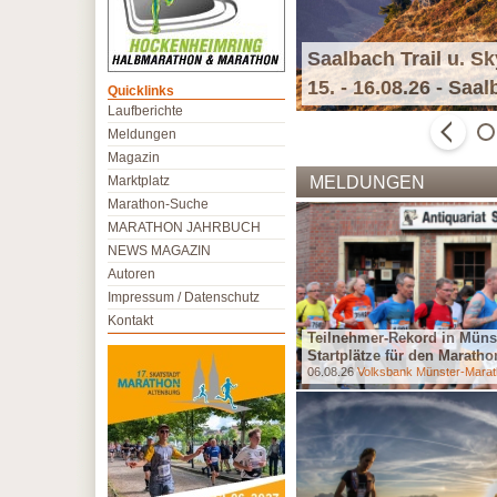
Saalbach Trail u. S
15. - 16.08.26 - Saa
Quicklinks
Laufberichte
Meldungen
Magazin
Marktplatz
MELDUNGEN
Marathon-Suche
MARATHON JAHRBUCH
NEWS MAGAZIN
Autoren
Impressum / Datenschutz
Kontakt
Teilnehmer-Rekord in Müns
n Memoriam Dietmar „Pumuckl“ Mücke
Startplätze für den Marathon
3.07.26
Special Event
06.08.26
Volksbank Münster-Mara