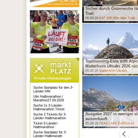
rei Tage Trailrunning-Fieber im
Sicher durch Österreichs lä
illerseetal
Trail
3.07.26
KAT 100 (Kitz Alps Trail)
06.08.26
KAT 100 (Kitz Alps Trail)
Trailrunning-Elite trifft Alp
aiserwetter im Rosengarten
Matterhorn Ultraks 2026 rüc
1.07.26
Sky Marathon Rosengarten Schlern
05.08.26
Matterhorn Ultraks
Suche Startplatz für den 3-
Länder-HM
Ulm Halbmarathon /
Marathon27.09.2026
Suche 1x 3-Länder-
Halbmarathon Ticket
ie Weltelite zu Gast im Berner Oberland:
Ausgabe 2027 in weniger al
Suche 2 Tickets für 3-
Länder-Halbmarathon
iger Ultra Trail bricht alle Rekorde
ausverkauft
0.07.26
Eiger Ultra Trail
Ticket 3-Länder-
05.08.26
PEAK LAKE GARDA 42
Halbmarathon
Suche Startplatz für 3-
Länder-Halbmarath