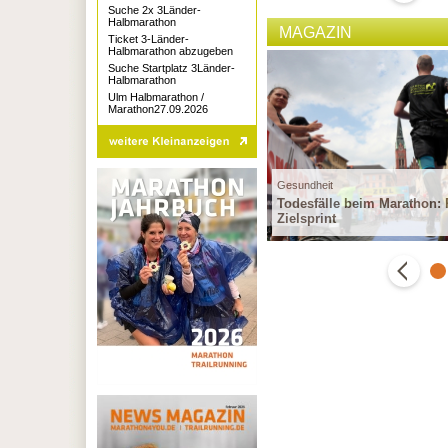
Suche 2x 3Länder-
Halbmarathon
MAGAZIN
Ticket 3-Länder-
Halbmarathon abzugeben
Suche Startplatz 3Länder-
Halbmarathon
Ulm Halbmarathon /
Marathon27.09.2026
sundheit
Gesundheit
gnesium als starker Unterstützer für das
Todesfälle beim Marathon: 
ohlbefinden
Zielsprint