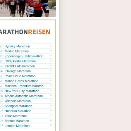
.26
Sydney Marathon
ung
.26
Médoc Marathon
Gesundheit
eisten, besser regenerieren - Das
.26
Kopenhagen Halbmarathon
nde Wasser kann Leistungsfähigkeit
Pollen, na und? So genießen Al
.26
BMW Berlin-Marathon
n
Frühling und Sommer unbesch
.26
Cardiff Halbmarathon
.26
Chicago Marathon
.26
Polar Circle Marathon
.26
Marine Corps Marathon
.26
Mainova Frankfurt Maratho...
.26
New York City Marathon
.26
Athens Authentic Marathon
.26
Valencia Marathon
.26
Shanghai Marathon
.26
Honolulu Marathon
.27
Tokio Marathon
.27
Boston Marathon
.27
London Marathon