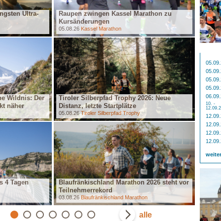
ngsten Ultra-
Raupen zwingen Kassel Marathon zu
Kursänderungen
Erneut
05.08.26
Kassel Marathon
01.08.2
05.09
05.09
05.09
05.09
Schlos
06.09
ine Wildnis: Der
Tiroler Silberpfad Trophy 2026: Neue
Highli
10. -
kt näher
Distanz, letzte Startplätze
Festiva
12.09.
05.08.26
Tiroler Silberpfad Trophy
30.07.2
12.09
12.09
12.09
12.09
weite
s 4 Tagen
Blaufränkischland Marathon 2026 steht vor
Teilnehmerrekord
Heraus
03.08.26
Blaufränkischland Marathon
29.07.2
alle