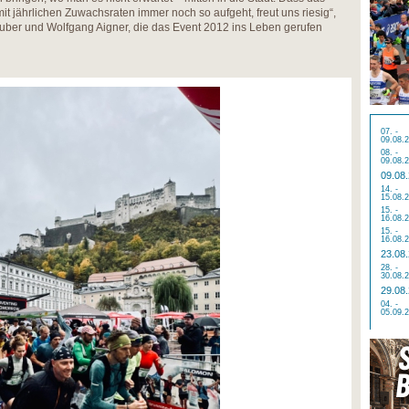
t jährlichen Zuwachsraten immer noch so aufgeht, freut uns riesig“,
ruber und Wolfgang Aigner, die das Event 2012 ins Leben gerufen
07. -
09.08.
08. -
09.08.
09.08
14. -
15.08.
15. -
16.08.
15. -
16.08.
23.08
28. -
30.08.
29.08
04. -
05.09.