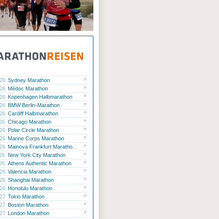
.26
Sydney Marathon
.26
Médoc Marathon
.26
Kopenhagen Halbmarathon
.26
BMW Berlin-Marathon
.26
Cardiff Halbmarathon
.26
Chicago Marathon
.26
Polar Circle Marathon
.26
Marine Corps Marathon
.26
Mainova Frankfurt Maratho...
.26
New York City Marathon
.26
Athens Authentic Marathon
.26
Valencia Marathon
.26
Shanghai Marathon
.26
Honolulu Marathon
.27
Tokio Marathon
.27
Boston Marathon
.27
London Marathon