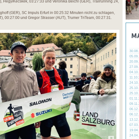
N), HegyiKecskek, 03:27:33 und Veronika Beichl (GER), Trailrunning 24,
ghoff (GER), SC Impuls Erfurt in 00:25:32 Minuten nicht zu schlagen,
T), 00:27:00 und Gregor Strasser (AUT), Trumer TriTeam, 00:27:31.
30.08
05.09
20.09
27.09
04.10
11.10
24.10
25.10
25.10
01.11
09.11
06.12
06.12
13.12
07.03
19.04
24.04