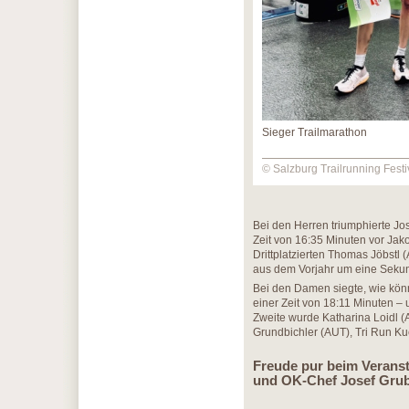
Sieger Trailmarathon
© Salzburg Trailrunning Festi
Bei den Herren triumphierte Jos
Zeit von 16:35 Minuten vor Ja
Drittplatzierten Thomas Jöbstl 
aus dem Vorjahr um eine Sekun
Bei den Damen siegte, wie könn
einer Zeit von 18:11 Minuten – 
Zweite wurde Katharina Loidl (A
Grundbichler (AUT), Tri Run Kuc
Freude pur beim Veranst
und OK-Chef Josef Gru