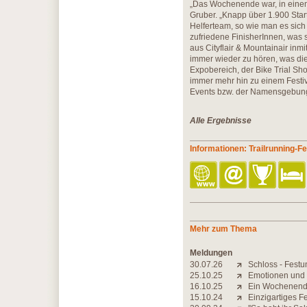
„Das Wochenende war, in einem 
Gruber. „Knapp über 1.900 Sta
Helferteam, so wie man es sich 
zufriedene FinisherInnen, was 
aus Cityflair & Mountainair inmi
immer wieder zu hören, was die
Expobereich, der Bike Trial Sh
immer mehr hin zu einem Festi
Events bzw. der Namensgebung
Alle Ergebnisse
Informationen: Trailrunning-Fe
Mehr zum Thema
Meldungen
30.07.26
Schloss - Festu
25.10.25
Emotionen und
16.10.25
Ein Wochenende
15.10.24
Einzigartiges Fe