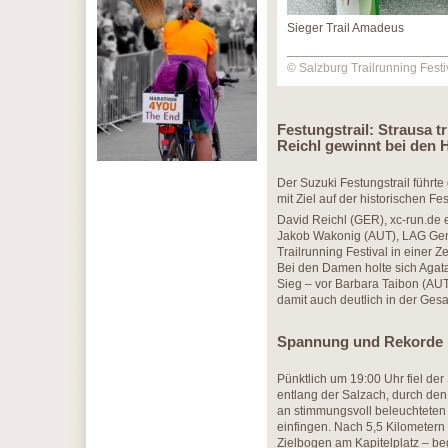
Sieger Trail Amadeus
© Salzburg Trailrunning Festi
Festungstrail: Strausa t
Reichl gewinnt bei den 
Der Suzuki Festungstrail führt
mit Ziel auf der historischen F
David Reichl (GER), xc-run.de 
Jakob Wakonig (AUT), LAG Genb
Trailrunning Festival in einer Z
Bei den Damen holte sich Agata
Sieg – vor Barbara Taibon (AUT)
damit auch deutlich in der Ges
Spannung und Rekorde 
Pünktlich um 19:00 Uhr fiel der
entlang der Salzach, durch den
an stimmungsvoll beleuchteten
einfingen. Nach 5,5 Kilometern
Zielbogen am Kapitelplatz – be