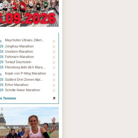
Mayrhofen Ultraks Zillert...
26
.26
Jungfrau-Marathon
.26
Usedom-Marathon
.26
Fehmarn-Marathon
.26
Torlauf Dachstein
.26
Flensburg liebt dich Mara...
Kopie von P-Weg Marathon
26
.26
Südtirol Drei Zinnen Alpi...
.26
Erfurt Marathon
.26
Scholle Natur Marathon
re Termine