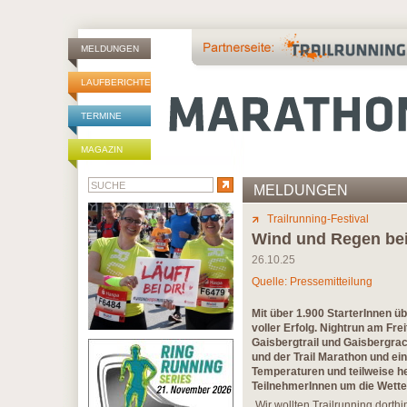
MELDUNGEN
LAUFBERICHTE
TERMINE
MAGAZIN
MELDUNGEN
Trailrunning-Festival
Wind und Regen beim
26.10.25
Quelle: Pressemitteilung
Mit über 1.900 StarterInnen üb
voller Erfolg. Nightrun am Fre
Gaisbergtrail und Gaisbergra
und der Trail Marathon und e
Temperaturen und teilweise h
TeilnehmerInnen um die Wette
„Wir wollten Trailrunning dorthi