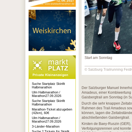
Start am Sonntag
© Salzburg Trailrunning Festi
Suche Startplatz Skinfit
Halbmarathon
Der Salzburger Manuel Innerhof
Ulm Halbmarathon /
Amadeus, einer Kombiwertung 
Marathon27.09.2026
Gaisbergtrail am Sonntag (in 
Suche Startplatz Skinfit
Durch die sehr knappen Zeitabs
Halbmarathon
Rahmen des Trail Amadeus sow
Marathon-Ticket abzugeben
können, lagen die Zeitabstände
(42km), 60€
abschließenden Gaisbergtrail.
Ulm Halbmarathon /
Marathon27.09.2026
Kirsten de Baey-Ruszin (GER), 
3-Länder-Marathon
Verfolgungsrennen und konnte I
Suche 2 Tickets für Skinfit