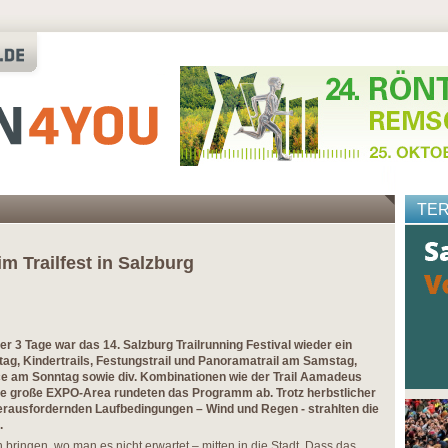
TE
 Trailfest in Salzburg
er 3 Tage war das 14. Salzburg Trailrunning Festival wieder ein
itag, Kindertrails, Festungstrail und Panoramatrail am Samstag,
ce am Sonntag sowie div. Kombinationen wie der Trail Aamadeus
ine große EXPO-Area rundeten das Programm ab. Trotz herbstlicher
erausfordernden Laufbedingungen – Wind und Regen - strahlten die
.
n bringen, wo man es nicht erwartet – mitten in die Stadt. Dass das