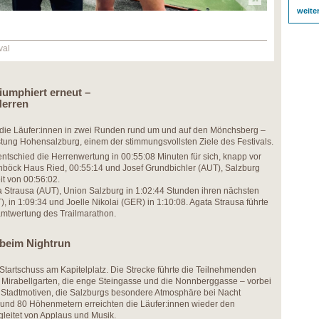
weite
val
riumphiert erneut –
Herren
e die Läufer:innen in zwei Runden rund um und auf den Mönchsberg –
estung Hohensalzburg, einem der stimmungsvollsten Ziele des Festivals.
entschied die Herrenwertung in 00:55:08 Minuten für sich, knapp vor
öck Haus Ried, 00:55:14 und Josef Grundbichler (AUT), Salzburg
eit von 00:56:02.
 Strausa (AUT), Union Salzburg in 1:02:44 Stunden ihren nächsten
, in 1:09:34 und Joelle Nikolai (GER) in 1:10:08. Agata Strausa führte
amtwertung des Trailmarathon.
beim Nightrun
 Startschuss am Kapitelplatz. Die Strecke führte die Teilnehmenden
 Mirabellgarten, die enge Steingasse und die Nonnberggasse – vorbei
 Stadtmotiven, die Salzburgs besondere Atmosphäre bei Nacht
 und 80 Höhenmetern erreichten die Läufer:innen wieder den
gleitet von Applaus und Musik.