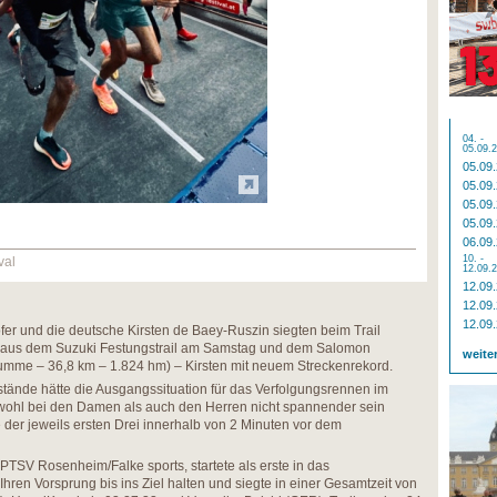
04. -
05.09.
05.09
05.09
05.09
05.09
06.09
10. -
val
12.09.
12.09
12.09
12.09
er und die deutsche Kirsten de Baey-Ruszin siegten beim Trail
aus dem Suzuki Festungstrail am Samstag und dem Salomon
weite
Summe – 36,8 km – 1.824 hm) – Kirsten mit neuem Streckenrekord.
tände hätte die Ausgangssituation für das Verfolgungsrennen im
ohl bei den Damen als auch den Herren nicht spannender sein
 der jeweils ersten Drei innerhalb von 2 Minuten vor dem
PTSV Rosenheim/Falke sports, startete als erste in das
hren Vorsprung bis ins Ziel halten und siegte in einer Gesamtzeit von