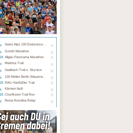
Swiss Alps 100 Endurance ...
26
Gondo Marathon
26
.26
Allgäu Panorama Marathon
Madrisa Trail
26
Saalbach Trail u. Skyrace
26
100 Meilen Berlin (Mauerw...
26
.26
RAG Hartfüßler Trail
Kärnten läuft
26
.26
Churfirsten Trail Run
Resia Rosolina Relay
26