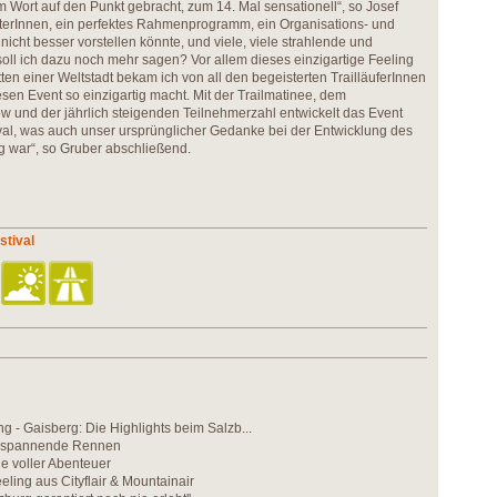
Wort auf den Punkt gebracht, zum 14. Mal sensationell“, so Josef
rterInnen, ein perfektes Rahmenprogramm, ein Organisations- und
nicht besser vorstellen könnte, und viele, viele strahlende und
soll ich dazu noch mehr sagen? Vor allem dieses einzigartige Feeling
tten einer Weltstadt bekam ich von all den begeisterten TrailläuferInnen
sen Event so einzigartig macht. Mit der Trailmatinee, dem
ow und der jährlich steigenden Teilnehmerzahl entwickelt das Event
val, was auch unser ursprünglicher Gedanke bei der Entwicklung des
 war“, so Gruber abschließend.
stival
ng - Gaisberg: Die Highlights beim Salzb...
 spannende Rennen
 voller Abenteuer
eling aus Cityflair & Mountainair