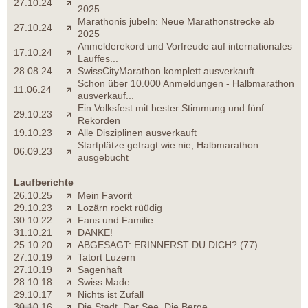
27.10.24
2025
Marathonis jubeln: Neue Marathonstrecke ab
27.10.24
2025
Anmelderekord und Vorfreude auf internationales
17.10.24
Lauffes...
28.08.24
SwissCityMarathon komplett ausverkauft
Schon über 10.000 Anmeldungen - Halbmarathon
11.06.24
ausverkauf...
Ein Volksfest mit bester Stimmung und fünf
29.10.23
Rekorden
19.10.23
Alle Disziplinen ausverkauft
Startplätze gefragt wie nie, Halbmarathon
06.09.23
ausgebucht
Laufberichte
26.10.25
Mein Favorit
29.10.23
Lozärn rockt rüüdig
30.10.22
Fans und Familie
31.10.21
DANKE!
25.10.20
ABGESAGT: ERINNERST DU DICH? (77)
27.10.19
Tatort Luzern
27.10.19
Sagenhaft
28.10.18
Swiss Made
29.10.17
Nichts ist Zufall
30.10.16
Die Stadt. Der See. Die Berge.