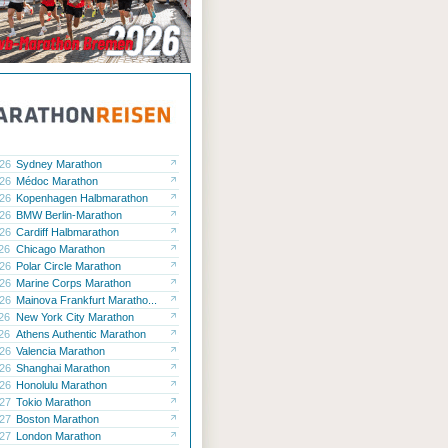
.26
Sydney Marathon
.26
Médoc Marathon
.26
Kopenhagen Halbmarathon
.26
BMW Berlin-Marathon
.26
Cardiff Halbmarathon
.26
Chicago Marathon
.26
Polar Circle Marathon
.26
Marine Corps Marathon
.26
Mainova Frankfurt Maratho...
.26
New York City Marathon
.26
Athens Authentic Marathon
.26
Valencia Marathon
.26
Shanghai Marathon
.26
Honolulu Marathon
.27
Tokio Marathon
.27
Boston Marathon
.27
London Marathon