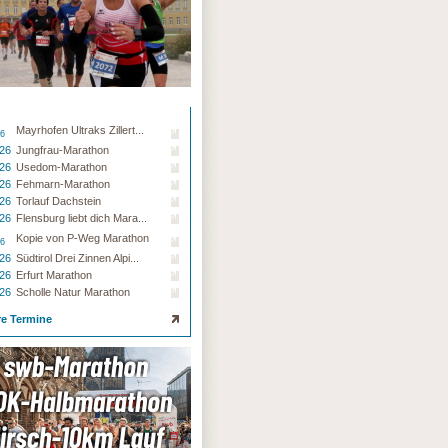
Mayrhofen Ultraks Zillert...
26
.26
Jungfrau-Marathon
.26
Usedom-Marathon
.26
Fehmarn-Marathon
.26
Torlauf Dachstein
.26
Flensburg liebt dich Mara...
Kopie von P-Weg Marathon
26
.26
Südtirol Drei Zinnen Alpi...
.26
Erfurt Marathon
.26
Scholle Natur Marathon
re Termine