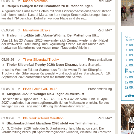
05.08.26
Kassel Marathon
Red. M4Y
Raupen zwingen Kassel Marathon zu Kursänderungen
Aufgrund eines massiven Befalls mit dem Eichenprozessionsspinner stehen
beim kommenden Kassel-Marathon kurzfristige Streckenänderungen bevor,
wie die HNA berichtet. Betroffen von der Plage sind die ru...
05.08.26
Matterhorn Ultraks
Red. M4Y
Trailrunning-Elite trifft Alpine Wildnis: Der Matterhorn Ult...
04. -
Vom 21. bis 23. August 2026 verwandelt sich Zermatt wieder in den Nabel
05.09.
der weltweiten Trailrunning- und Skyrunning-Szene. Mit der Kulisse des
05.09
markanten Matterhorns vor Augen treten Tausende Athletinn...
05.09
05.09
05.08.26
Tiroler Silberpfad Trophy
Pressemitteilung
05.09
Tiroler Silberpfad Trophy 2026: Neue Distanz, letzte Startpl...
06.09
In sechs Wochen fällt der Startschuss für die zweite Tiroler Silberpfad
10. -
12.09.
Trophy in der Silberregion Karwendel – und noch gibt es Startplätze. Am 19.
September 2026 verwandelt sich die historische Schwa...
12.09
12.09
12.09
05.08.26
PEAK LAKE GARDA 42
Pressemitteilung
Ausgabe 2027 in weniger als 4 Tagen ausverkauft
weite
Die sechste Ausgabe des PEAK LAKE GARDA 42, die vom 9. bis 11. April
2027 stattfindet, hat einen außergewöhnlichen Meilenstein erreicht: Bereits
weniger als vier Tage nach Öffnung der Anmeldung waren ...
03.08.26
Blaufränkischland Marathon
Red. M4Y
Blaufränkischland Marathon 2026 steht vor Teilnehmerre...
Am 3. Oktober 2026 findet der 5. Blaufränkischland Marathon statt. Die
Veranstaltung verknüpft Sport mit regionaler Kulinarik, Weinen und kreativen