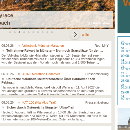
kyrace
RAG 
lbach
23.0
alle
07. -
09.08.
06.08.26
Volksbank Münster-Marathon
Red. M4Y
08. -
Teilnehmer-Rekord in Münster – Nur noch Startplätze für den ...
09.08.
Der Volksbank-Münster-Marathon steuert am 13. September auf einen
09.08
historischen Teilnehmerrekord zu. Mit insgesamt 12.334 Voranmeldungen
14. -
wird der Bestwert aus dem Vorjahr nochmals um rund 1.500 Teilneh...
15.08.
15. -
16.08.
15. -
06.08.26
ADAC Marathon Hannover
Pressemitteilung
16.08.
Deutsche Marathon-Meisterschaften: Über Hannover nach
23.08
Peking...
28. -
Hannover ist und bleibt Marathon-Hotspot! Wenn am 11. April 2027 die
30.08.
Neuauflage des größten Laufevents Niedersachsens an den Start gehen
29.08
wird, werden zum vierten Mal in Folge die Deutschen Marathonmei...
04. -
05.09.
06.08.26
KAT 100 (Kitz Alps Trail)
Pressemitteilung
Sicher durch Österreichs längsten Ultra-Trail
Heute, 6. August,, fällt im Pillerseetal um 18:00 Uhr der Startschuss zur
siebten Auflage des KAT100 by UTMB®. Mit 169 Kilometern und rund 9.000
Höhenmetern ist die 100-Meilen-Distanz Österreichs läng...