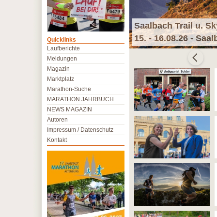
Saalbach Trail u. S
15. - 16.08.26 - Saa
Quicklinks
Laufberichte
Meldungen
Magazin
Marktplatz
Marathon-Suche
MARATHON JAHRBUCH
NEWS MAGAZIN
Autoren
Impressum / Datenschutz
Kontakt