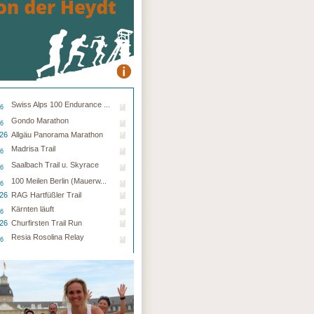
Hartfüßler Trail
8.26 - Saarbrücken
Swiss Alps 100 Endurance ...
26
Gondo Marathon
26
.26
Allgäu Panorama Marathon
Madrisa Trail
26
Saalbach Trail u. Skyrace
26
100 Meilen Berlin (Mauerw...
26
.26
RAG Hartfüßler Trail
Kärnten läuft
26
.26
Churfirsten Trail Run
Resia Rosolina Relay
26