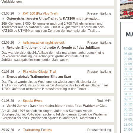
Verkleidungen.
03.08.26
KAT 100 (Kitz Alps Trail)
Pressemitteilung
Österreichs längster Ultra-Trail ruft: KAT100 mit internatio...
169 Kilometer, 9.000 Höhenmeter und rund 1.700 Teilnehmerinnen und
Teilnehmer aus 55 Nationen: Von 6. bis 8. August wird Fieberbrunn beim
KAT100 by UTMB® erneut zum Zentrum der internationalen Trailru...
02.08.26
hella marathon nacht rostock
Pressemitteilung
Rekorde, Emotionen und große Vorfreude auf das Jubiläum
30.08
Das war sie also, die 24. Auflage der hella marathon nacht rostock: eine
05.09
Rekordveranstaltung, die schon jetzt große Vorfreude auf die
20.09
Jubiläumsausgabe im kommenden Jahr weckt.
27.09
04.10
01.08.26
Pitz Alpine Glacier Trail
Pressemitteilung
11.10
Erneut globale Trailrunning-Elite am Start
24.10
Das Pitztal wurde dieses Wochenende wieder zum Mittelpunkt der
25.10
Trailrunning-Welt, als sich bei der 14. Ausgabe des Pitz Alpine Glacier Trail
1.700 Läufer der ultimativen Herausforderung in den Tiroler...
25.10
01.11
09.11
01.08.26
Special Event
Red. M4Y
06.12
Vor 50 Jahren: Das historische Marathonlauf des Waldemar Cie...
06.12
Am 31. Juli 1976 schrieb ein junger Läufer aus Sachsen-Anhalt
Sportgeschichte: Völlig überraschend lief der damals 25-jährige Waldemar
13.12
Cierpinski bei den Olympischen Spielen in Montreal zu Marathon-Go...
07.03
19.04
24.04
30.07.26
Trailrunning-Festival
Pressemitteilung