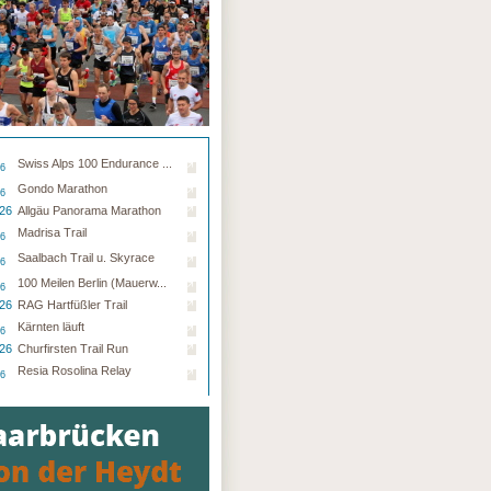
ofen Ultraks Zillertal
- 05.09.26 - Mayrhofen-Hippach
Swiss Alps 100 Endurance ...
26
Gondo Marathon
26
.26
Allgäu Panorama Marathon
Madrisa Trail
26
Saalbach Trail u. Skyrace
26
100 Meilen Berlin (Mauerw...
26
.26
RAG Hartfüßler Trail
Kärnten läuft
26
.26
Churfirsten Trail Run
Resia Rosolina Relay
26