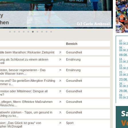
ay
Mayrh
chen
04. 
07. -
Bereich
09.08.
08. -
09.08.
älle beim Marathon: Riskanter Zielsprint
Gesundheit
09.08
ng als Schlüssel zu einem aktiven
Ernährung
14. -
15.08.
stil
15. -
16.08.
eisten, besser regenerieren - Das
Ernährung
15. -
de Wasser kann...
16.08.
23.08
 na und? So genießen Allergiker Frühling
Gesundheit
mmer u...
28. -
30.08.
29.08
nreise oder Mittelmeer: Dengue all
Gesundheit
ve?
04. -
05.09.
 pflegen, filtern: Effektive Maßnahmen
Gesundheit
Heuschnu...
bwehr stärken - Tipps, um gesund in
Gesundheit
hling zu ko...
ion: „Das Glück ist grau“ von
Sport
opher McDougall