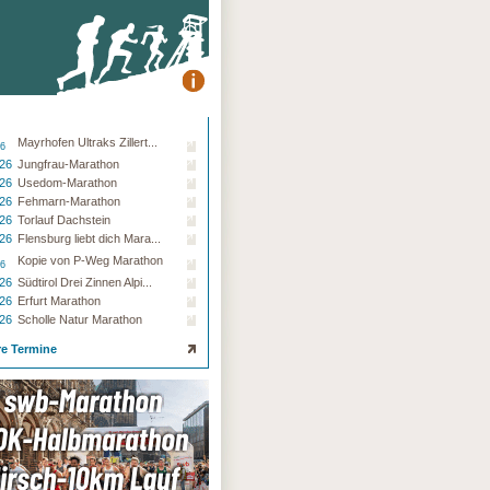
Mayrhofen Ultraks Zillert...
26
.26
Jungfrau-Marathon
.26
Usedom-Marathon
.26
Fehmarn-Marathon
.26
Torlauf Dachstein
.26
Flensburg liebt dich Mara...
Kopie von P-Weg Marathon
26
.26
Südtirol Drei Zinnen Alpi...
.26
Erfurt Marathon
.26
Scholle Natur Marathon
re Termine