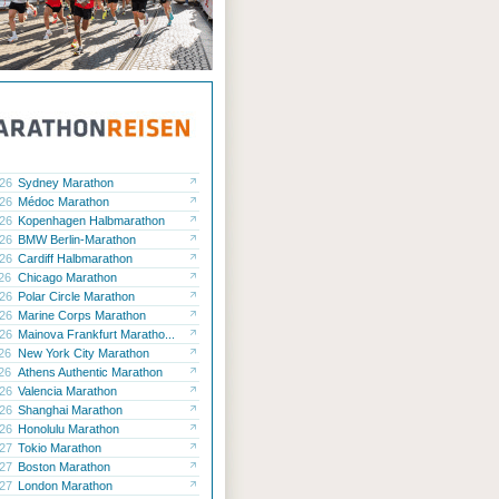
.26
Sydney Marathon
.26
Médoc Marathon
.26
Kopenhagen Halbmarathon
.26
BMW Berlin-Marathon
.26
Cardiff Halbmarathon
.26
Chicago Marathon
.26
Polar Circle Marathon
.26
Marine Corps Marathon
.26
Mainova Frankfurt Maratho...
.26
New York City Marathon
.26
Athens Authentic Marathon
.26
Valencia Marathon
.26
Shanghai Marathon
.26
Honolulu Marathon
.27
Tokio Marathon
.27
Boston Marathon
.27
London Marathon