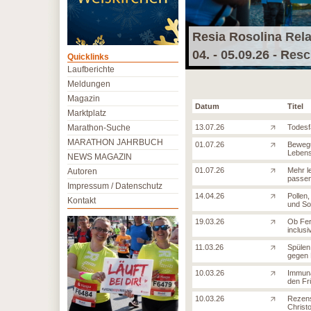
Resia Rosolina Rel
04. - 05.09.26 - Res
Quicklinks
Laufberichte
Meldungen
Magazin
Datum
Titel
Marktplatz
Marathon-Suche
13.07.26
Todesf
MARATHON JAHRBUCH
01.07.26
Bewegu
Lebens
NEWS MAGAZIN
01.07.26
Mehr l
Autoren
passen
Impressum / Datenschutz
14.04.26
Pollen,
Kontakt
und So
19.03.26
Ob Fer
inclusi
11.03.26
Spülen,
gegen 
10.03.26
Immuna
den Frü
10.03.26
Rezens
Christ