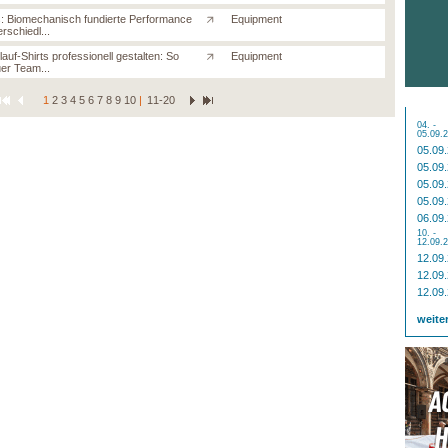
: Biomechanisch fundierte Performance
Equipment
erschiedl...
auf-Shirts professionell gestalten: So
Equipment
uer Team...
1
2
3
4
5
6
7
8
9
10
|
11-20
04. -
05.09.
05.09
05.09
05.09
05.09
06.09
10. -
12.09.
12.09
12.09
12.09
weite