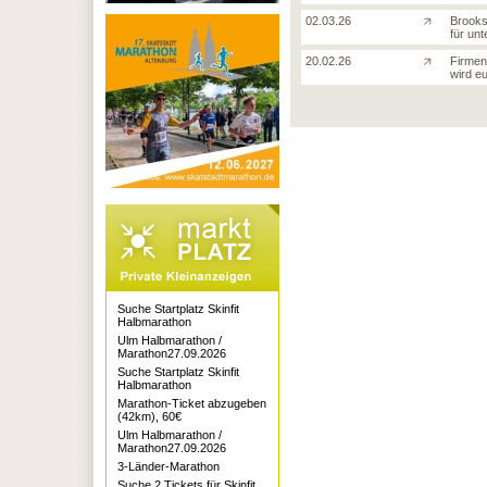
02.03.26
Brooks
für unt
20.02.26
Firmenl
wird e
Suche Startplatz Skinfit
Halbmarathon
Ulm Halbmarathon /
Marathon27.09.2026
Suche Startplatz Skinfit
Halbmarathon
Marathon-Ticket abzugeben
(42km), 60€
Ulm Halbmarathon /
Marathon27.09.2026
3-Länder-Marathon
Suche 2 Tickets für Skinfit