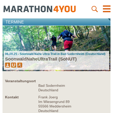
TERMINE
06.09.25 - Soonwald Nahe Ultra Trail in Bad Sodernheim (Deutschland)
SoonwaldNaheUltraTrail (SoNUT)
Veranstaltungsort
Bad Sodernheim
Deutschland
Kontakt
Frank Joerg
Im Wiesengrund 89
55566 Meddersheim
Deutschland