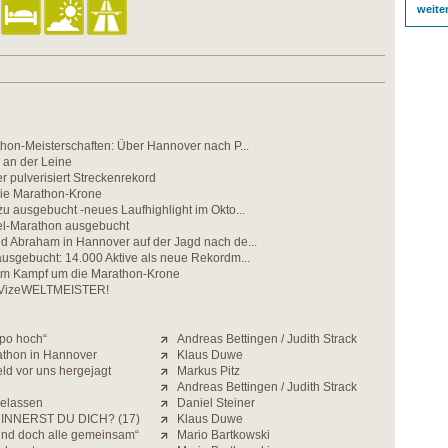
weite
hon-Meisterschaften: Über Hannover nach P...
 an der Leine
 pulverisiert Streckenrekord
ie Marathon-Krone
 ausgebucht -neues Laufhighlight im Okto...
fel-Marathon ausgebucht
 Abraham in Hannover auf der Jagd nach de...
usgebucht: 14.000 Aktive als neue Rekordm...
beim Kampf um die Marathon-Krone
 VizeWELTMEISTER!
mpo hoch“
Andreas Bettingen / Judith Strack
athon in Hannover
Klaus Duwe
ld vor uns hergejagt
Markus Pitz
Andreas Bettingen / Judith Strack
gelassen
Daniel Steiner
INNERST DU DICH? (17)
Klaus Duwe
 und doch alle gemeinsam“
Mario Bartkowski