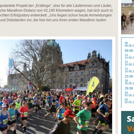
tartete Projekt der „Erstlinge“, also für alle Läuferinnen und Läufer,
sische Marathon-Distanz von 42,195 Kilometern wagen, hat sich auch in
chten Erfolgsstory entwickelt. „Uns liegen schon heute Anmeldungen
nd Debütanten vor, die hier bei uns ihren ersten Marathon laufen
08. -
09.08.
09.08
14. -
15.08.
15. -
16.08.
15. -
16.08.
23.08
28. -
30.08.
29.08
04. -
05.09.
04. -
05.09.