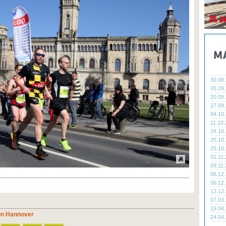
30.08
05.09
20.09
27.09
04.10
11.10
24.10
25.10
25.10
01.11
09.11
06.12
06.12
13.12
07.03
19.04
on Hannover
24.04