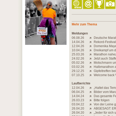
Mehr zum Thema
Meldungen
06.08.26
Deutsche Marat
14.04.26
Rekord-Festival
12.04.26
Domenika Mayer
10.04.26
Dreikampf um d
25.03.26
Marathon nahezu
24.02.26
Jetzt auch Staf
05.02.26
Motschmann und
03.02.26
Halbmarathon a
29.12.25
Gipfeltreffen 
07.10.25
Welcome back
Laufberichte
12.04.26
„Haltet das Te
06.04.25
Bilder vom Mar
14.04.24
Das gesamte Fe
26.03.23
Bitte folgen
03.04.22
Von der Leine 
26.04.20
ABGESAGT: ER
26.04.20
„Jeder für sich