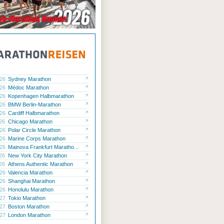
.26
Sydney Marathon
.26
Médoc Marathon
.26
Kopenhagen Halbmarathon
.26
BMW Berlin-Marathon
.26
Cardiff Halbmarathon
.26
Chicago Marathon
.26
Polar Circle Marathon
.26
Marine Corps Marathon
.26
Mainova Frankfurt Maratho...
.26
New York City Marathon
.26
Athens Authentic Marathon
.26
Valencia Marathon
.26
Shanghai Marathon
.26
Honolulu Marathon
.27
Tokio Marathon
.27
Boston Marathon
.27
London Marathon