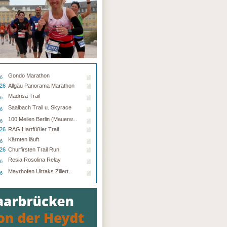
Gondo Marathon
26
.26
Allgäu Panorama Marathon
Madrisa Trail
26
Saalbach Trail u. Skyrace
26
100 Meilen Berlin (Mauerw...
26
.26
RAG Hartfüßler Trail
Kärnten läuft
26
.26
Churfirsten Trail Run
Resia Rosolina Relay
26
Mayrhofen Ultraks Zillert...
26