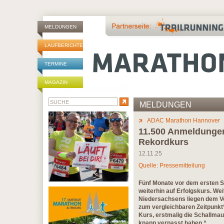
MELDUNGEN
LAUFBERICHTE
TERMINE
MAGAZIN
MELDUNGEN
ADAC Marathon Hannover
11.500 Anmeldungen
Rekordkurs
12.11.25
Quelle: Pressemitteilung
Fünf Monate vor dem ersten S
weiterhin auf Erfolgskurs. We
Niedersachsens liegen dem Ver
zum vergleichbaren Zeitpunkt“,
Kurs, erstmalig die Schallmau
knapp verpasst haben.“