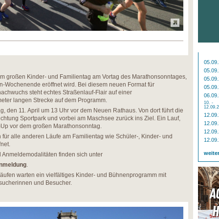
05.09
05.09
“ am großen Kinder- und Familientag am Vortag des Marathonsonntages,
05.09
on-Wochenende eröffnet wird. Bei diesem neuen Format für
05.09
achwuchs steht echtes Straßenlauf-Flair auf einer
06.09
meter langen Strecke auf dem Programm.
10. -
12.09.
g, den 11. April um 13 Uhr vor dem Neuen Rathaus. Von dort führt die
12.09
ichtung Sportpark und vorbei am Maschsee zurück ins Ziel. Ein Lauf,
12.09
rmUp vor dem großen Marathonsonntag.
12.09
 für alle anderen Läufe am Familientag wie Schüler-, Kinder- und
12.09
fnet.
weite
d Anmeldemodalitäten finden sich unter
anmeldung
.
äufen warten ein vielfältiges Kinder- und Bühnenprogramm mit
esucherinnen und Besucher.