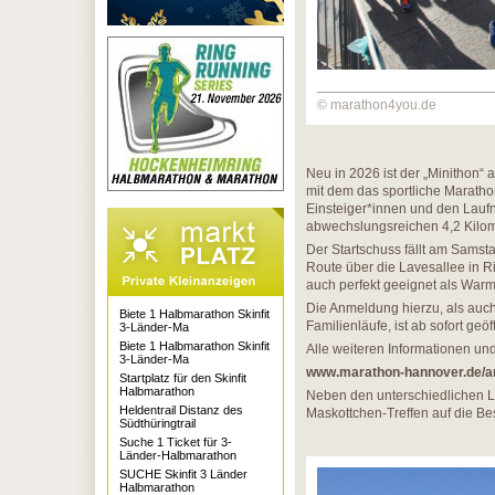
© marathon4you.de
Neu in 2026 ist der „Minithon
mit dem das sportliche Marath
Einsteiger*innen und den Laufn
abwechslungsreichen 4,2 Kilo
Der Startschuss fällt am Samsta
Route über die Lavesallee in R
auch perfekt geeignet als Wa
Die Anmeldung hierzu, als auch
Biete 1 Halbmarathon Skinfit
Familienläufe, ist ab sofort geöf
3-Länder-Ma
Biete 1 Halbmarathon Skinfit
Alle weiteren Informationen un
3-Länder-Ma
www.marathon-hannover.de/
Startplatz für den Skinfit
Halbmarathon
Neben den unterschiedlichen L
Heldentrail Distanz des
Maskottchen-Treffen auf die B
Südthüringtrail
Suche 1 Ticket für 3-
Länder-Halbmarathon
SUCHE Skinfit 3 Länder
Halbmarathon