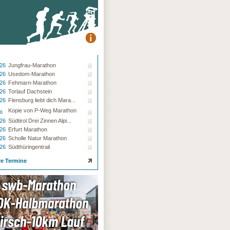
.26
Jungfrau-Marathon
.26
Usedom-Marathon
.26
Fehmarn-Marathon
.26
Torlauf Dachstein
.26
Flensburg liebt dich Mara...
Kopie von P-Weg Marathon
26
.26
Südtirol Drei Zinnen Alpi...
.26
Erfurt Marathon
.26
Scholle Natur Marathon
.26
Südthüringentrail
re Termine