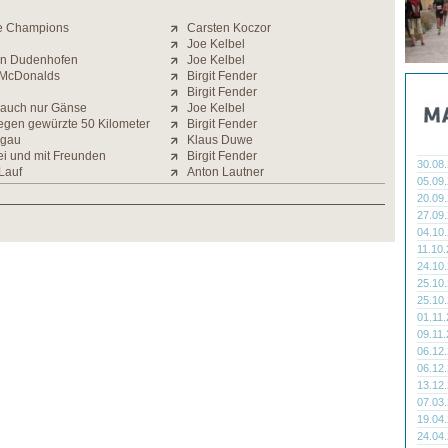
the Champions
Carsten Koczor
Joe Kelbel
in Dudenhofen
Joe Kelbel
 McDonalds
Birgit Fender
Birgit Fender
d auch nur Gänse
Joe Kelbel
egen gewürzte 50 Kilometer
Birgit Fender
gau
Klaus Duwe
i und mit Freunden
Birgit Fender
30.08
Lauf
Anton Lautner
05.09
20.09
27.09
04.10
11.10
24.10
25.10
25.10
01.11
09.11
06.12
06.12
13.12
07.03
19.04
24.04