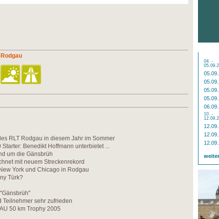
n Rodgau
04. -
05.09.
05.09
05.09
05.09
05.09
06.09
10. -
12.09.
12.09
12.09
des RLT Rodgau in diesem Jahr im Sommer
12.09
Starter: Benedikt Hoffmann unterbietet ...
und um die Gänsbrüh
weite
hnet mit neuem Streckenrekord
New York und Chicago in Rodgau
ny Türk?
 "Gänsbrüh"
d Teilnehmer sehr zufrieden
 IAU 50 km Trophy 2005