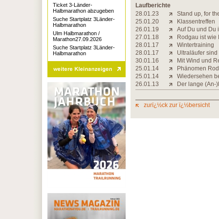
Ticket 3-Länder-
Laufberichte
Halbmarathon abzugeben
28.01.23
Stand up, for 
Suche Startplatz 3Länder-
25.01.20
Klassentreffen
Halbmarathon
26.01.19
Auf Du und Du 
Ulm Halbmarathon /
27.01.18
Rodgau ist wie
Marathon27.09.2026
28.01.17
Wintertraining
Suche Startplatz 3Länder-
28.01.17
Ultraläufer sin
Halbmarathon
30.01.16
Mit Wind und R
25.01.14
Phänomen Rod
25.01.14
Wiedersehen be
26.01.13
Der lange (An-)
zurï¿½ck zur ï¿½bersicht