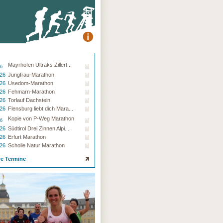
Mayrhofen Ultraks Zillert...
26
.26
Jungfrau-Marathon
.26
Usedom-Marathon
.26
Fehmarn-Marathon
.26
Torlauf Dachstein
.26
Flensburg liebt dich Mara...
Kopie von P-Weg Marathon
26
.26
Südtirol Drei Zinnen Alpi...
.26
Erfurt Marathon
.26
Scholle Natur Marathon
re Termine