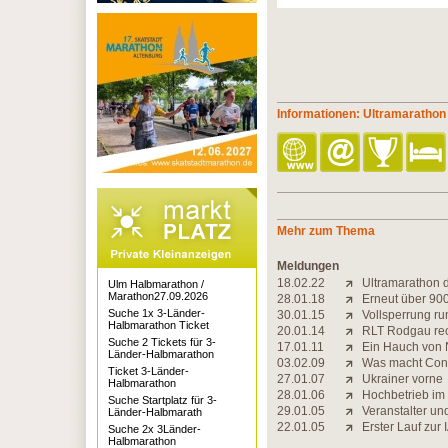
Informationen: Ultramaratho
Mehr zum Thema
Meldungen
18.02.22
Ultramarathon 
Ulm Halbmarathon /
Marathon27.09.2026
28.01.18
Erneut über 900 
Suche 1x 3-Länder-
30.01.15
Vollsperrung r
Halbmarathon Ticket
20.01.14
RLT Rodgau rec
Suche 2 Tickets für 3-
17.01.11
Ein Hauch von 
Länder-Halbmarathon
03.02.09
Was macht Con
Ticket 3-Länder-
27.01.07
Ukrainer vorne
Halbmarathon
28.01.06
Hochbetrieb im
Suche Startplatz für 3-
29.01.05
Veranstalter un
Länder-Halbmarath
22.01.05
Erster Lauf zur
Suche 2x 3Länder-
Halbmarathon