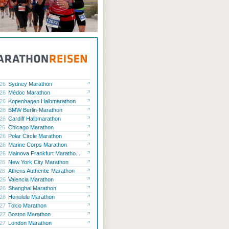
.26
Sydney Marathon
.26
Médoc Marathon
.26
Kopenhagen Halbmarathon
.26
BMW Berlin-Marathon
.26
Cardiff Halbmarathon
.26
Chicago Marathon
.26
Polar Circle Marathon
.26
Marine Corps Marathon
.26
Mainova Frankfurt Maratho...
.26
New York City Marathon
.26
Athens Authentic Marathon
.26
Valencia Marathon
.26
Shanghai Marathon
.26
Honolulu Marathon
.27
Tokio Marathon
.27
Boston Marathon
.27
London Marathon