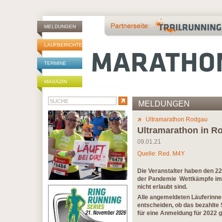
MELDUNGEN
LAUFBERICHTE
TERMINE
MAGAZIN
MELDUNGEN
Ultramarathon Rodgau
Ultramarathon in Ro
09.01.21
Quelle: Red. M4Y
Die Veranstalter haben den 2
der Pandemie Wettkämpfe im A
nicht erlaubt sind.
Alle angemeldeten Läuferinne
entscheiden, ob das bezahlte 
für eine Anmeldung für 2022 g