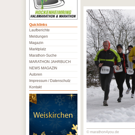
Quicklinks
Laufberichte
Meldungen
Magazin
Marktplatz
Marathon-Suche
MARATHON JAHRBUCH
NEWS MAGAZIN
Autoren
Impressum / Datenschutz
Kontakt
© marathon4you.de