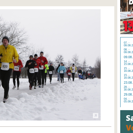
07. -
09.08.
08. -
09.08.
09.08
14. -
15.08.
15. -
16.08.
15. -
16.08.
23.08
28. -
30.08.
29.08
04. -
05.09.