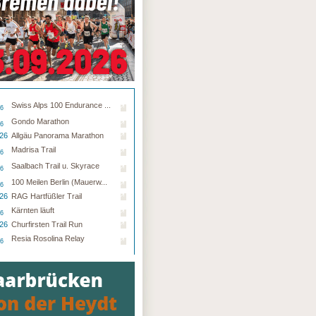
Swiss Alps 100 Endurance ...
26
Gondo Marathon
26
.26
Allgäu Panorama Marathon
Madrisa Trail
26
Saalbach Trail u. Skyrace
26
100 Meilen Berlin (Mauerw...
26
.26
RAG Hartfüßler Trail
Kärnten läuft
26
.26
Churfirsten Trail Run
Resia Rosolina Relay
26