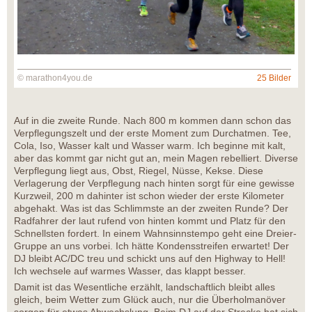
© marathon4you.de
25 Bilder
Auf in die zweite Runde. Nach 800 m kommen dann schon das
Verpflegungszelt und der erste Moment zum Durchatmen. Tee,
Cola, Iso, Wasser kalt und Wasser warm. Ich beginne mit kalt,
aber das kommt gar nicht gut an, mein Magen rebelliert. Diverse
Verpflegung liegt aus, Obst, Riegel, Nüsse, Kekse. Diese
Verlagerung der Verpflegung nach hinten sorgt für eine gewisse
Kurzweil, 200 m dahinter ist schon wieder der erste Kilometer
abgehakt. Was ist das Schlimmste an der zweiten Runde? Der
Radfahrer der laut rufend von hinten kommt und Platz für den
Schnellsten fordert. In einem Wahnsinnstempo geht eine Dreier-
Gruppe an uns vorbei. Ich hätte Kondensstreifen erwartet! Der
DJ bleibt AC/DC treu und schickt uns auf den Highway to Hell!
Ich wechsele auf warmes Wasser, das klappt besser.
Damit ist das Wesentliche erzählt, landschaftlich bleibt alles
gleich, beim Wetter zum Glück auch, nur die Überholmanöver
sorgen für etwas Abwechslung. Beim DJ auf der Strecke hat sich