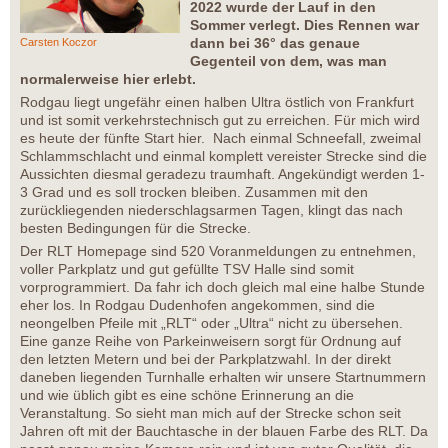
2022 wurde der Lauf in den
Sommer verlegt. Dies Rennen war
dann bei 36° das genaue
Carsten Koczor
Gegenteil von dem, was man
normalerweise hier erlebt.
Rodgau liegt ungefähr einen halben Ultra östlich von Frankfurt
und ist somit verkehrstechnisch gut zu erreichen. Für mich wird
es heute der fünfte Start hier. Nach einmal Schneefall, zweimal
Schlammschlacht und einmal komplett vereister Strecke sind die
Aussichten diesmal geradezu traumhaft. Angekündigt werden 1-
3 Grad und es soll trocken bleiben. Zusammen mit den
zurückliegenden niederschlagsarmen Tagen, klingt das nach
besten Bedingungen für die Strecke.
Der RLT Homepage sind 520 Voranmeldungen zu entnehmen,
voller Parkplatz und gut gefüllte TSV Halle sind somit
vorprogrammiert. Da fahr ich doch gleich mal eine halbe Stunde
eher los. In Rodgau Dudenhofen angekommen, sind die
neongelben Pfeile mit „RLT“ oder „Ultra“ nicht zu übersehen.
Eine ganze Reihe von Parkeinweisern sorgt für Ordnung auf
den letzten Metern und bei der Parkplatzwahl. In der direkt
daneben liegenden Turnhalle erhalten wir unsere Startnummern
und wie üblich gibt es eine schöne Erinnerung an die
Veranstaltung. So sieht man mich auf der Strecke schon seit
Jahren oft mit der Bauchtasche in der blauen Farbe des RLT. Da