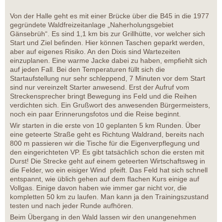
Von der Halle geht es mit einer Brücke über die B45 in die 1977
gegründete Waldfreizeitanlage „Naherholungsgebiet
Gänsebrüh“. Es sind 1,1 km bis zur Grillhütte, vor welcher sich
Start und Ziel befinden. Hier können Taschen geparkt werden,
aber auf eigenes Risiko. An den Dixis sind Wartezeiten
einzuplanen. Eine warme Jacke dabei zu haben, empfiehlt sich
auf jeden Fall. Bei den Temperaturen füllt sich die
Startaufstellung nur sehr schleppend, 7 Minuten vor dem Start
sind nur vereinzelt Starter anwesend. Erst der Aufruf vom
Streckensprecher bringt Bewegung ins Feld und die Reihen
verdichten sich. Ein Grußwort des anwesenden Bürgermeisters,
noch ein paar Erinnerungsfotos und die Reise beginnt.
Wir starten in die erste von 10 geplanten 5 km Runden. Über
eine geteerte Straße geht es Richtung Waldrand, bereits nach
800 m passieren wir die Tische für die Eigenverpflegung und
den eingerichteten VP. Es gibt tatsächlich schon die ersten mit
Durst! Die Strecke geht auf einem geteerten Wirtschaftsweg in
die Felder, wo ein eisiger Wind pfeift. Das Feld hat sich schnell
entspannt, wie üblich gehen auf dem flachen Kurs einige auf
Vollgas. Einige davon haben wie immer gar nicht vor, die
kompletten 50 km zu laufen. Man kann ja den Trainingszustand
testen und nach jeder Runde aufhören.
Beim Übergang in den Wald lassen wir den unangenehmen