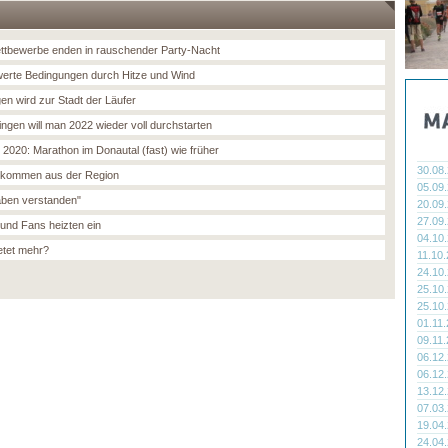
ttbewerbe enden in rauschender Party-Nacht
erte Bedingungen durch Hitze und Wind
gen wird zur Stadt der Läufer
lingen will man 2022 wieder voll durchstarten
. 2020: Marathon im Donautal (fast) wie früher
30.08
 kommen aus der Region
05.09
aben verstanden"
20.09
27.09
und Fans heizten ein
04.10
etet mehr?
11.10
24.10
25.10
25.10
01.11
09.11
06.12
06.12
13.12
07.03
19.04
24.04