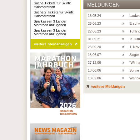
Suche Tickets für Skinfit
MELDUNGEN
Halbmarathon
Suche 2 Tickets für Skinfit
18.05.24
Laufwe
Halbmarathon
Sparkassen 3 Länder
25.06.23
Erschw
Marathon abzugeben
Sparkassen 3 Länder
22.06.23
Tuttlin
Marathon abzugeben
01.09.21
In Tutt
23.09.20
1. Nov
18.06.07
Sieger
27.12.06
"Wir h
18.06.06
Sonne 
18.02.06
Wer bi
weitere Meldungen