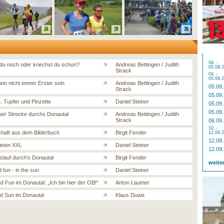
04. -
 du noch oder kriechst du schon?
Andreas Bettingen / Judith
05.09.
Strack
04. -
05.09.
nn nicht immer Erster sein
Andreas Bettingen / Judith
05.09
Strack
05.09
, Tupfer und Pinzette
Daniel Steiner
05.09
05.09
uer Strecke durchs Donautal
Andreas Bettingen / Judith
Strack
06.09
10. -
haft aus dem Bilderbuch
Birgit Fender
12.09.
12.09
ieion XXL
Daniel Steiner
12.09
lauf durch's Donautal
Birgit Fender
weite
 fun - in the sun
Daniel Steiner
d Fun im Donautal: „Ich bin hier der OB!“
Anton Lautner
d Sun im Donautal
Klaus Duwe