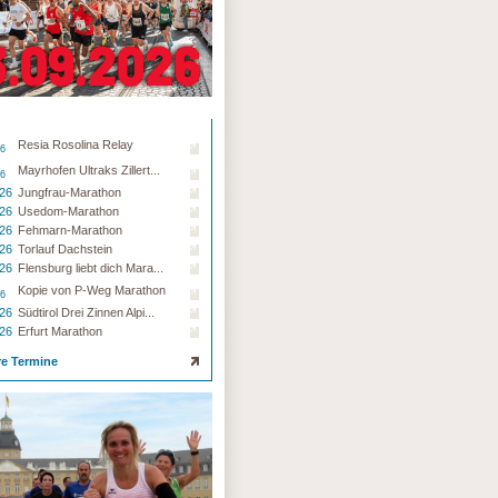
Resia Rosolina Relay
26
Mayrhofen Ultraks Zillert...
26
.26
Jungfrau-Marathon
.26
Usedom-Marathon
.26
Fehmarn-Marathon
.26
Torlauf Dachstein
.26
Flensburg liebt dich Mara...
Kopie von P-Weg Marathon
26
.26
Südtirol Drei Zinnen Alpi...
.26
Erfurt Marathon
re Termine