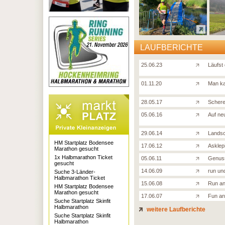
LAUFBERICHTE
25.06.23
Läufst
01.11.20
Man ka
28.05.17
Schere
05.06.16
Auf ne
29.06.14
Landsc
HM Startplatz Bodensee
17.06.12
Asklep
Marathon gesucht
1x Halbmarathon Ticket
05.06.11
Genuss
gesucht
14.06.09
run und
Suche 3-Länder-
Halbmarathon Ticket
15.06.08
Run an
HM Startplatz Bodensee
Marathon gesucht
17.06.07
Fun an
Suche Startplatz Skinfit
Halbmarathon
weitere Laufberichte
Suche Startplatz Skinfit
Halbmarathon