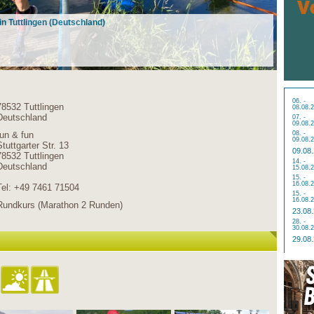
in Tuttlingen (Deutschland)
06. -
78532 Tuttlingen
08.08.
Deutschland
07. -
09.08.
run & fun
08. -
09.08.
Stuttgarter Str. 13
09.08
78532 Tuttlingen
14. -
Deutschland
15.08.
15. -
16.08.
Tel: +49 7461 71504
15. -
16.08.
Rundkurs (Marathon 2 Runden)
23.08
28. -
30.08.
29.08