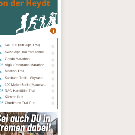
KAT 100 (Kitz Alps Trail)
26
Swiss Alps 100 Endurance ...
26
Gondo Marathon
26
.26
Allgäu Panorama Marathon
Madrisa Trail
26
Saalbach Trail u. Skyrace
26
100 Meilen Berlin (Mauerw...
26
.26
RAG Hartfüßler Trail
Kärnten läuft
26
.26
Churfirsten Trail Run