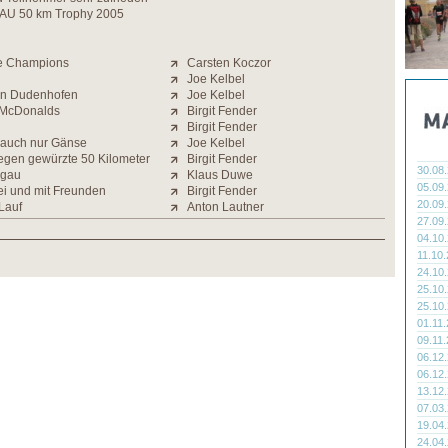
 IAU 50 km Trophy 2005
the Champions
Carsten Koczor
Joe Kelbel
in Dudenhofen
Joe Kelbel
 McDonalds
Birgit Fender
Birgit Fender
d auch nur Gänse
Joe Kelbel
egen gewürzte 50 Kilometer
Birgit Fender
30.08
gau
Klaus Duwe
05.09
i und mit Freunden
Birgit Fender
20.09
Lauf
Anton Lautner
27.09
04.10
11.10
24.10
25.10
25.10
01.11
09.11
06.12
06.12
13.12
07.03
19.04
24.04