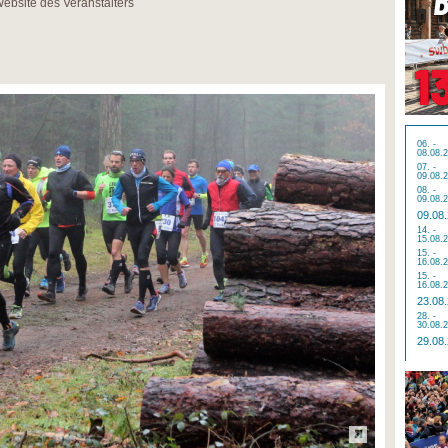
Website des Veranstalters
06. -
08.08.
07. -
09.08.
08. -
09.08.
09.08
14. -
15.08.
15. -
16.08.
15. -
16.08.
23.08
28. -
30.08.
29.08