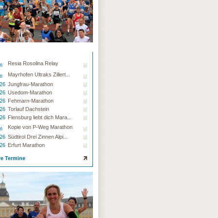
Resia Rosolina Relay
26
Mayrhofen Ultraks Zillert...
26
.26
Jungfrau-Marathon
.26
Usedom-Marathon
.26
Fehmarn-Marathon
.26
Torlauf Dachstein
.26
Flensburg liebt dich Mara...
Kopie von P-Weg Marathon
26
.26
Südtirol Drei Zinnen Alpi...
.26
Erfurt Marathon
re Termine