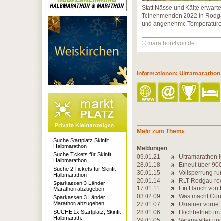
Statt Nässe und Kälte erwarte
Teinehmenden 2022 in Rodgau
und angenehme Temperatur
© marathon4you.de
Informationen: Ultramaratho
Mehr zum Thema
Suche Startplatz Skinfit
Halbmarathon
Meldungen
Suche Tickets für Skinfit
09.01.21
Ultramarathon i
Halbmarathon
28.01.18
Erneut über 900 
Suche 2 Tickets für Skinfit
30.01.15
Vollsperrung r
Halbmarathon
20.01.14
RLT Rodgau rec
Sparkassen 3 Länder
17.01.11
Ein Hauch von 
Marathon abzugeben
03.02.09
Was macht Con
Sparkassen 3 Länder
Marathon abzugeben
27.01.07
Ukrainer vorne
SUCHE 1x Startplatz, Skinfit
28.01.06
Hochbetrieb im
Halbmarath.
29.01.05
Veranstalter un