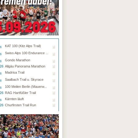
KAT 100 (Kitz Alps Trail)
26
Swiss Alps 100 Endurance ...
26
Gondo Marathon
26
.26
Allgäu Panorama Marathon
Madrisa Trail
26
Saalbach Trail u. Skyrace
26
100 Meilen Berlin (Mauerw...
26
.26
RAG Hartfüßler Trail
Kärnten läuft
26
.26
Churfirsten Trail Run