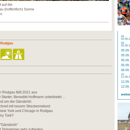
t auf die
 (hoffentlich) Sonne
en
04. -
05.09.
n Rodgau
04. -
05.09.
05.09
05.09
05.09
05.09
06.09
10. -
12.09.
12.09
12.09
n Rodgau fällt 2021 aus
weite
Starter: Benedikt Hoffmann unterbietet ...
und um die Gänsbrüh
hnet mit neuem Streckenrekord
New York und Chicago in Rodgau
ny Türk?
 "Gänsbrüh"
d Teilnehmer sehr zufrieden