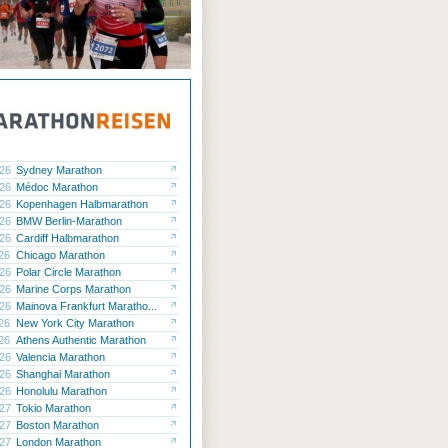
.26
Sydney Marathon
.26
Médoc Marathon
.26
Kopenhagen Halbmarathon
.26
BMW Berlin-Marathon
.26
Cardiff Halbmarathon
.26
Chicago Marathon
.26
Polar Circle Marathon
.26
Marine Corps Marathon
.26
Mainova Frankfurt Maratho...
.26
New York City Marathon
.26
Athens Authentic Marathon
.26
Valencia Marathon
.26
Shanghai Marathon
.26
Honolulu Marathon
.27
Tokio Marathon
.27
Boston Marathon
.27
London Marathon