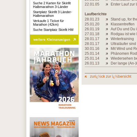
Suche 2 Karten für Skinfit
22.01.05
Erster Lauf zur
Halbmarathon 3-Länder
Startplatz Skinfit 3 Länder-
Laufberichte
Halbmarathon
28.01.23
Stand up, for 
Verkaufe 1 Ticket für
25.01.20
Klassentreffen
Marathon (42km)
26.01.19
Auf Du und Du 
Suche Startplatz Skinfit HM
27.01.18
Rodgau ist wie
28.01.17
Wintertraining
28.01.17
Ultraläufer sin
30.01.16
Mit Wind und R
25.01.14
Phänomen Rod
25.01.14
Wiedersehen be
26.01.13
Der lange (An-)
zurï¿½ck zur ï¿½bersicht