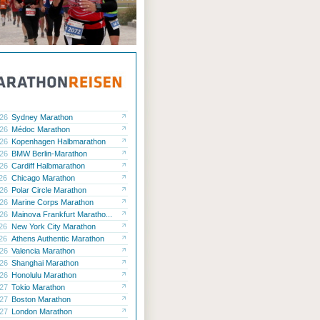
.26
Sydney Marathon
.26
Médoc Marathon
.26
Kopenhagen Halbmarathon
.26
BMW Berlin-Marathon
.26
Cardiff Halbmarathon
.26
Chicago Marathon
.26
Polar Circle Marathon
.26
Marine Corps Marathon
.26
Mainova Frankfurt Maratho...
.26
New York City Marathon
.26
Athens Authentic Marathon
.26
Valencia Marathon
.26
Shanghai Marathon
.26
Honolulu Marathon
.27
Tokio Marathon
.27
Boston Marathon
.27
London Marathon