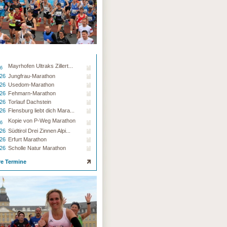
Mayrhofen Ultraks Zillert...
26
.26
Jungfrau-Marathon
.26
Usedom-Marathon
.26
Fehmarn-Marathon
.26
Torlauf Dachstein
.26
Flensburg liebt dich Mara...
Kopie von P-Weg Marathon
26
.26
Südtirol Drei Zinnen Alpi...
.26
Erfurt Marathon
.26
Scholle Natur Marathon
re Termine