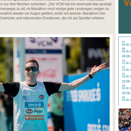
 nur drei Wochen schenken. „Der VCM hat mir einerseits klar gezeigt:
keineswegs zu alt, im Marathon noch einige gute Leistungen zeigen zu
 endlich wieder vor Augen geführt, wofür ich brenne: Marathon! Der
Eindrücke und intensivsten Emotionen, die ich als Sportler erleben
07. -
09.08.
08. -
09.08.
09.08
14. -
15.08.
15. -
16.08.
15. -
16.08.
23.08
28. -
30.08.
29.08
04. -
05.09.