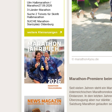
Ulm Halbmarathon /
Marathon27.09.2026
3-Länder-Marathon
Suche 2 Tickets für Skinfit
Halbmarathon
SUCHE Marathon-
Startzplatz Oldenburg
© marathon4you.de
Marathon-Premiere beim
Seit vielen Jahren steht ein M
österreichischen Marathonrekor
Distanzen. In den letzten Jahre
Überzeugung aber nur stärkte:
Salzburg Marathon gelaufen sei