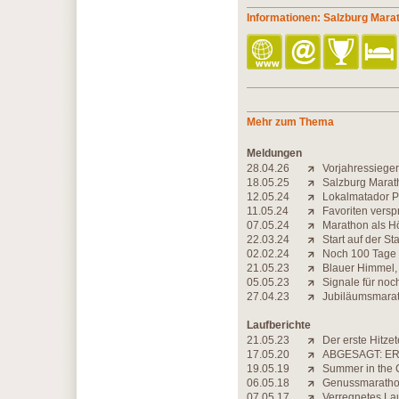
Informationen: Salzburg Mara
Mehr zum Thema
Meldungen
28.04.26
Vorjahressieger
18.05.25
Salzburg Marath
12.05.24
Lokalmatador Pe
11.05.24
Favoriten vers
07.05.24
Marathon als Hö
22.03.24
Start auf der St
02.02.24
Noch 100 Tage 
21.05.23
Blauer Himmel,
05.05.23
Signale für noc
27.04.23
Jubiläumsmarat
Laufberichte
21.05.23
Der erste Hitzet
17.05.20
ABGESAGT: ER
19.05.19
Summer in the C
06.05.18
Genussmarathon
07.05.17
Verregnetes Lau