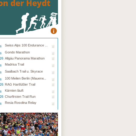
Swiss Alps 100 Endurance ...
26
Gondo Marathon
26
.26
Allgäu Panorama Marathon
Madrisa Trail
26
Saalbach Trail u. Skyrace
26
100 Meilen Berlin (Mauerw...
26
.26
RAG Hartfüßler Trail
Kärnten läuft
26
.26
Churfirsten Trail Run
Resia Rosolina Relay
26