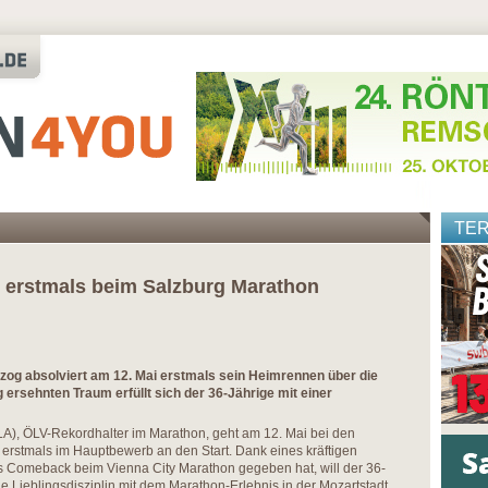
TE
t erstmals beim Salzburg Marathon
zog absolviert am 12. Mai erstmals sein Heimrennen über die
 ersehnten Traum erfüllt sich der 36-Jährige mit einer
LA), ÖLV-Rekordhalter im Marathon, geht am 12. Mai bei den
t erstmals im Hauptbewerb an den Start. Dank eines kräftigen
s Comeback beim Vienna City Marathon gegeben hat, will der 36-
e Lieblingsdisziplin mit dem Marathon-Erlebnis in der Mozartstadt