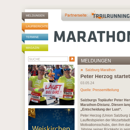
MELDUNGEN
LAUFBERICHTE
TERMINE
MAGAZIN
MELDUNGEN
Salzburg Marathon
Peter Herzog starte
03.05.24
Quelle: Pressemitteilung
Salzburgs Topläufer Peter Her
Marathon-Distanz. Diesen lang
„Entscheidung der Lust“.
Peter Herzog (Union Salzburg 
Lauffestspielen der Mozartstad
Motivationsschubs, den ihm da
Jährige seiner Rückkehr in sein