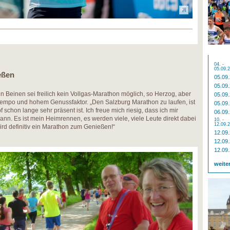
04. -
05.09.
eßen
05.09
05.09
n Beinen sei freilich kein Vollgas-Marathon möglich, so Herzog, aber
05.09
Tempo und hohem Genussfaktor. „Den Salzburg Marathon zu laufen, ist
05.09
schon lange sehr präsent ist. Ich freue mich riesig, dass ich mir
06.09
ann. Es ist mein Heimrennen, es werden viele, viele Leute direkt dabei
10. -
12.09.
ird definitiv ein Marathon zum Genießen!“
12.09
12.09
12.09
weite