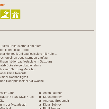
thon
 Lukas Hollaus erneut am Start
on feiert Local Heroes
ter Herzog krönt Lauffestspiele mit Heim...
prechen einen begeisternden Lauftag
hepunkt der Lauffestspiele in Salzburg
aatsbrücke steigert Lauferlebnis
bis zum Salzburg Marathon
 aber keine Rekorde
h mehr Nachhaltigkeit
hon Höhepunkt einer Aktivwoche
est im Jahr
Anton Lautner
INNERST DU DICH? (25)
Klaus Sobirey
ity
Andreas Greppmeir
 in der Mozartstadt
Klaus Sobirey
ffestival
Birgit Fender