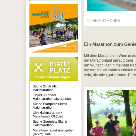
© JENIA SYMONDS
Ein Marathon zum Geni
Mit dem Marathon in Wien in de
ein Marathonlauf mit zügigem 
ein Wunsch, der in meinem Kopf 
diesen Traum endlich erfüllen k
sein, die mich gut kennen. Es w
Suche 2x Skinfit-
Halbmarathon
Ticket 3-Länder-
Halbmarathon abzugeben
Suche Startplatz Skinfit
Halbmarathon
Ulm Halbmarathon /
Marathon27.09.2026
Suche Startplatz Skinfit
Halbmarathon
Marathon-Ticket abzugeben
(42km), 60€