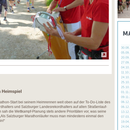
30.08
05.09
20.09
27.09
04.10
11.10
24.10
25.10
25.10
 Heimspiel
01.11
09.11
arathon-Start bei seinem Heimrennen weit oben auf der To-Do-Liste des
06.12
dhalters und Salzburger Landesrekordhalters auf allen Straßenlauf-
06.12
n sah die Wettkampf-Planung stets andere Prioritäten vor, was seine
13.12
 „Als Salzburger Marathonläufer muss man mindestens einmal den
07.03
n!“
19.04
24.04