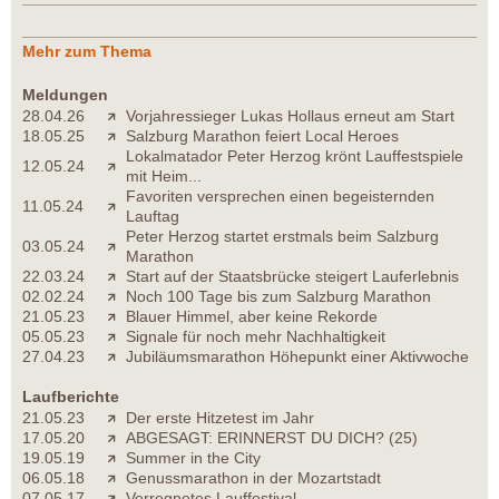
Mehr zum Thema
Meldungen
28.04.26
Vorjahressieger Lukas Hollaus erneut am Start
18.05.25
Salzburg Marathon feiert Local Heroes
Lokalmatador Peter Herzog krönt Lauffestspiele
12.05.24
mit Heim...
Favoriten versprechen einen begeisternden
11.05.24
Lauftag
Peter Herzog startet erstmals beim Salzburg
03.05.24
Marathon
22.03.24
Start auf der Staatsbrücke steigert Lauferlebnis
02.02.24
Noch 100 Tage bis zum Salzburg Marathon
21.05.23
Blauer Himmel, aber keine Rekorde
05.05.23
Signale für noch mehr Nachhaltigkeit
27.04.23
Jubiläumsmarathon Höhepunkt einer Aktivwoche
Laufberichte
21.05.23
Der erste Hitzetest im Jahr
17.05.20
ABGESAGT: ERINNERST DU DICH? (25)
19.05.19
Summer in the City
06.05.18
Genussmarathon in der Mozartstadt
07.05.17
Verregnetes Lauffestival