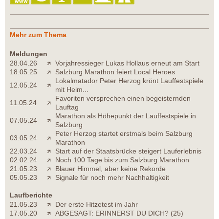
Mehr zum Thema
Meldungen
28.04.26
Vorjahressieger Lukas Hollaus erneut am Start
18.05.25
Salzburg Marathon feiert Local Heroes
Lokalmatador Peter Herzog krönt Lauffestspiele
12.05.24
mit Heim...
Favoriten versprechen einen begeisternden
11.05.24
Lauftag
Marathon als Höhepunkt der Lauffestspiele in
07.05.24
Salzburg
Peter Herzog startet erstmals beim Salzburg
03.05.24
Marathon
22.03.24
Start auf der Staatsbrücke steigert Lauferlebnis
02.02.24
Noch 100 Tage bis zum Salzburg Marathon
21.05.23
Blauer Himmel, aber keine Rekorde
05.05.23
Signale für noch mehr Nachhaltigkeit
Laufberichte
21.05.23
Der erste Hitzetest im Jahr
17.05.20
ABGESAGT: ERINNERST DU DICH? (25)