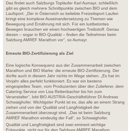
Das findet auch Salzburgs Topläufer Karl Aumayr, schließlich
gibt es gleich mehrere Schnittpunkte zwischen BIO und dem
Laufsport. „Der in Österreich so beliebte Freizeitsport Laufen
bringt eine komplexe Auseinandersetzung zu Themen wie
Bewegung und Ernährung mit sich. Für ein lustbetontes
Bewegen brauchen wir einen hochwertigen Treibstoff. Genau
diesen – sogar in BIO-Qualität – finden die Teilnehmer beim
Salzburg AMREF Marathon vor“, so Aumayr.
Erneute BIO-Zertifizierung als Ziel
Eine logische Konsequenz aus der Zusammenarbeit zwischen
Marathon und BIO Marke: die erneute BIO-Zertifizierung. Der
dürfte auch in diesem Jahr nichts im Wege stehen. „Es hat im
Vorjahr alles perfekt funktioniert. Es war ein bestens
eingespieltes Team, vom Produzenten über den Zulieferer, dem
Catering-Service von Lisa Rettenbacher bis hin zum
Veranstalter“, lobt BIO AUSTRIA-Geschäftsführer DI Andreas
Schwaighofer. Wichtigster Punkt ist es, das alle an einem Strang
ziehen und von der Qualität und Langfristigkeit der
Zusammenarbeit überzeugt sind. „Das ist beim Salzburg
AMREF Marathon eindeutig der Fall“, so Schwaighofer.
Qualität und Langfristigkeit sind zwei eminent wichtige
Eckpunkte, nicht nur für den Salzburg AMREF Marathon,