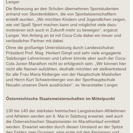
Langer.
Die Betreuung an den Schulen übernehmen Sportstudenten
anhand von Stundenbildern, die von Sportwissenschaftlern
erstellt wurden. „Wir möchten Kindern und Jugendlichen zeigen,
wie viel Spaß Sport machen kann und möglichst viele dazu
motivieren sich auch in Zukunft mehr zu bewegen“, ergänzt
Langer. Von Anfang an ist mit Coca-Cola dabei ein treuer und
verlässlicher Partner mit dabei.
Ohne die großartige Unterstützung durch Landesschulrat-
Präsident Prof. Mag. Herbert Gimpl und sehr viele engagierte
Salzburger Lehrerinnen und Lehrer könnte aber auch der Coca-
Cola Junior-Marathon nicht so erfolgreich sein. „Wir können hier
nicht alle Namen aufzählen, deshalb möchten wir stellvertretend
für alle Frau Maria Kinberger von der Hauptschule Maishofen
und Herrn Kurt Schweinnberger von der Sporthauptschule
Neualm unseren Dank ausdrücken“, so Veranstalter Langer.
Österreichische Staatsmeisterschaften im Mittelpunkt
130 bis 140 der stärksten heimischen Langstrecken-Athletinnen
und Athleten werden am 6. Mai in Salzburg erwartet, weil auch
die Österreichischen Staatsmeister im Marathonlauf ermittelt
werden. Erwartet werden durch diesen Umstand an der Spitze
des Feldes zwei Gruppen: eine erste mit den Kenianern und