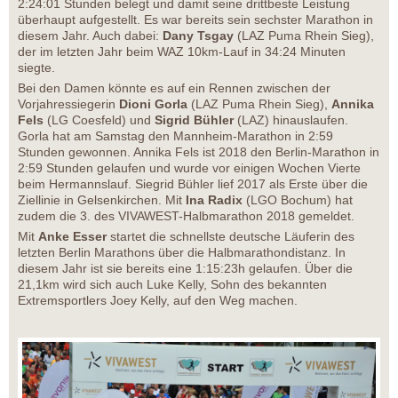
2:24:01 Stunden belegt und damit seine drittbeste Leistung
überhaupt aufgestellt. Es war bereits sein sechster Marathon in
diesem Jahr. Auch dabei:
Dany Tsgay
(LAZ Puma Rhein Sieg),
der im letzten Jahr beim WAZ 10km-Lauf in 34:24 Minuten
siegte.
Bei den Damen könnte es auf ein Rennen zwischen der
Vorjahressiegerin
Dioni Gorla
(LAZ Puma Rhein Sieg),
Annika
Fels
(LG Coesfeld) und
Sigrid Bühler
(LAZ) hinauslaufen.
Gorla hat am Samstag den Mannheim-Marathon in 2:59
Stunden gewonnen. Annika Fels ist 2018 den Berlin-Marathon in
2:59 Stunden gelaufen und wurde vor einigen Wochen Vierte
beim Hermannslauf. Siegrid Bühler lief 2017 als Erste über die
Ziellinie in Gelsenkirchen. Mit
Ina Radix
(LGO Bochum) hat
zudem die 3. des VIVAWEST-Halbmarathon 2018 gemeldet.
Mit
Anke Esser
startet die schnellste deutsche Läuferin des
letzten Berlin Marathons über die Halbmarathondistanz. In
diesem Jahr ist sie bereits eine 1:15:23h gelaufen. Über die
21,1km wird sich auch Luke Kelly, Sohn des bekannten
Extremsportlers Joey Kelly, auf den Weg machen.