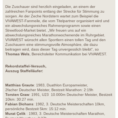
Die Zuschauer sind herzlich eingeladen, an einem der
zahlreichen Fanpoints entlang der Strecke für Stimmung zu
sorgen. An der Zeche Nordstern wartet zum Beispiel die
VIVAWEST-Fanmeile, die vom Titelpartner organisiert wird und
ein abwechslungsreiches Rahmenprogramm sowie einen
Streetfood-Market bietet. „Wir freuen uns auf ein
abwechslungsreiches Marathonwochenende im Ruhrgebiet.
VIVAWEST wünscht allen Sportlern einen tollen Tag und den
Zuschauern eine stimmungsvolle Atmosphäre, die dazu
beitragen wird, dass dieser Tag unvergesslich bleibt“, so
Thomas Wels
, Bereichsleiter Kommunikation bei VIVAWEST.
Rekordstaffel-Versuch,
Auszug Staffelläufer:
Matthias Graute
: 1983, Duathlon Europameister,
2facher Deutscher Meister, Bestzeit Marathon: 2:19h
Torsten Graw
: 1991, U23 10.000m Deutscher Meister, Bestzeit
10km: 30:27 min.
Fabian Dichans
: 1982, 3. Deutsche Meisterschaften 10km,
persönliche Bestzeit 5km: 15:12 min.
Murat Çelik
: 1983, 3. Deutsche Meisterschaften Marathon,