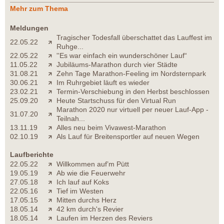
Mehr zum Thema
Meldungen
Tragischer Todesfall überschattet das Lauffest im
22.05.22
Ruhge...
22.05.22
''Es war einfach ein wunderschöner Lauf“
11.05.22
Jubiläums-Marathon durch vier Städte
31.08.21
Zehn Tage Marathon-Feeling im Nordsternpark
30.06.21
Im Ruhrgebiet läuft es wieder
23.02.21
Termin-Verschiebung in den Herbst beschlossen
25.09.20
Heute Startschuss für den Virtual Run
Marathon 2020 nur virtuell per neuer Lauf-App -
31.07.20
Teilnah...
13.11.19
Alles neu beim Vivawest-Marathon
02.10.19
Als Lauf für Breitensportler auf neuen Wegen
Laufberichte
22.05.22
Willkommen auf’m Pütt
19.05.19
Ab wie die Feuerwehr
27.05.18
Ich lauf auf Koks
22.05.16
Tief im Westen
17.05.15
Mitten durchs Herz
18.05.14
42 km durch's Revier
18.05.14
Laufen im Herzen des Reviers