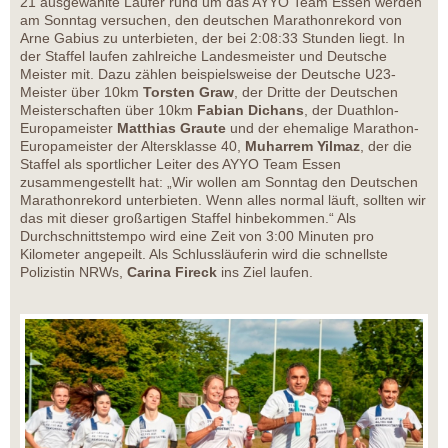
21 ausgewählte Läufer rund um das AYYO Team Essen werden
am Sonntag versuchen, den deutschen Marathonrekord von
Arne Gabius zu unterbieten, der bei 2:08:33 Stunden liegt. In
der Staffel laufen zahlreiche Landesmeister und Deutsche
Meister mit. Dazu zählen beispielsweise der Deutsche U23-
Meister über 10km
Torsten Graw
, der Dritte der Deutschen
Meisterschaften über 10km
Fabian Dichans
, der Duathlon-
Europameister
Matthias Graute
und der ehemalige Marathon-
Europameister der Altersklasse 40,
Muharrem Yilmaz
, der die
Staffel als sportlicher Leiter des AYYO Team Essen
zusammengestellt hat: „Wir wollen am Sonntag den Deutschen
Marathonrekord unterbieten. Wenn alles normal läuft, sollten wir
das mit dieser großartigen Staffel hinbekommen.“ Als
Durchschnittstempo wird eine Zeit von 3:00 Minuten pro
Kilometer angepeilt. Als Schlussläuferin wird die schnellste
Polizistin NRWs,
Carina Fireck
ins Ziel laufen.