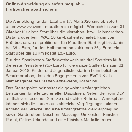
Online-Anmeldung ab sofort möglich –
Frühbucherrabatt sichern
Die Anmeldung für den Lauf am 17. Mai 2020 sind ab sofort
unter www.vivawest- marathon.de möglich. Wer sich bis zum 31.
Oktober für einen Start über die Marathon- bzw. Halbmarathon-
Distanz oder beim WAZ 10 km-Lauf entscheidet, kann vom
Frühbucherrabatt profitieren. Ein Marathon-Start liegt bis dahin
bei 39,- Euro, für den Halbmarathon zahlt man 26,- Euro, ein
Start über die 10 km kostet 18,- Euro.
Für den Sparkassen-Staffelwettbewerb mit drei Sportlern läuft
die erste Preisstufe (75,- Euro für die ganze Staffel) bis zum 31.
Januar 2019. Kinder und Jugendliche starten beim beliebten
Schulmarathon, dank des Engagements von EVONIK als
Namensgeber des Staffelwettbewerbs, kostenlos.
Das Starterpaket beinhaltet die gewohnt umfangreichen
Leistungen für alle Läufer aller Disziplinen. Neben der vom DLV
amtlich vermessenen Strecke und echter Ruhrpott- Atmosphäre
können sich die Läufer auf zahlreiche Verpflegungsstationen
entlang der Strecke und eine umfangreiche Ziel-Verpflegung
sowie Garderoben, Duschen, Massage, Umkleiden, Finisher-
Portal, Online-Urkunde und eine Finisher-Medaille freuen.