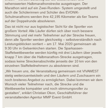
sehenswerten Halbmarathonstrecke ausgetragen. Der
Marathon wird auf ein Zwei-Runden- System umgestellt und
auch die Schülerinnen und Schüler des EVONIK-
Schulmarathons werden ihre 42,195 Kilometer als 6er Teams
auf der Doppelrunde absolvieren.
Das ist nicht nur aus logistischer Sicht für die Sportler von
großem Vorteil: Alle Läufer dürfen sich über noch bessere
Stimmung und viel mehr Teilnehmer auf der Strecke freuen,
denn alle Sportler werden gleichzeitig – selbstverständlich nach
Leistungsblöcken sortiert – am 17. Mai 2020 gemeinsam ab
9:30 Uhr in Gelsenkirchen starten. Die Sparkassen-
Staffelwettbewerbe werden künftig mit drei Läufern über jeweils
knapp 7 km über die Halbmarathon-Strecke ausgetragen,
sodass keine Streckenabschnitte jenseits der 10 km von den
einzelnen Staffelteilnehmern zu absolvieren sind.
„Wir freuen uns, die Veranstaltung gemeinsam mit VIVAWEST
stetig weiterzuentwickeln und den Läufern und Zuschauern ein
noch breiteres Angebot zu ermöglichen. Dabei kommen wir dem
Wunsch vieler Teilnehmer nach, die Strecke und die
Wettbewerbe kompakter und noch stimmungsvoller zu
gestalten“, erklärt Christian Okon, Geschäftsführer der
veranstaltenden Agentur MMP Event GmbH.