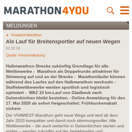
MELDUNGEN
Vivawest-Marathon
Als Lauf für Breitensportler auf neuen Wegen
02.10.19
Quelle: Pressemitteilung
Halbmarathon-Strecke zukünftig Grundlage für alle
Wettbewerbe - Marathon als Doppelrunde attraktiver für
Stimmung auf und an der Strecke - Marathonläufer können
während des Laufes auf den Halbmarathon wechseln -
Staffelwettbewerbe werden sportlich und logistisch
optimiert - WAZ 10 km-Lauf von Gladbeck nach
Gelsenkirchen bleibt bestehen - Online-Anmeldung für den
17. Mai 2020 ab sofort freigeschaltet: Frühbucherrabatt
sichern
Der VIVAWEST-Marathon geht neue Wege und wird ab dem
Jahr 2020 kompakter und damit noch stimmungsvoller: Alle
Wettbewerbe – die auch weiterhin in Gelsenkirchen starten und
enden – werden zukünftig auf der bestehenden und