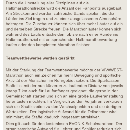
Durch die Umstellung aller Disziplinen auf die
Halbmarathonstrecke wird die Anzahl der Fanpoints ausgebaut.
Am Streckenrand werden zahlreiche Bands spielen, die die
Läufer ins Ziel tragen und zu einer ausgelassenen Atmosphäre
beitragen. Die Zuschauer können sich über mehr Läufer auf ein
und derselben Strecke freuen. Die Marathonläufer können sich
während des Laufs entscheiden, ob sie nach einer Runde ins
Halbmarathonziel mit entsprechender Halbmarathonwertung
laufen oder den kompletten Marathon finishen.
Teamwettbewerbe werden gestärkt
Mit der Stärkung der Teamwettbewerbe möchte der VIVAWEST-
Marathon auch ein Zeichen für mehr Bewegung und sportliche
Aktivität der Menschen im Ruhrgebiet setzen. Die Sparkassen-
Staffel ist mit der nun kürzeren zu laufenden Distanz von jeweils
knapp 7 km auch für Laufanfänger geeignet, die gerne in der
Gemeinschaft starten und sich an eine große Laufveranstaltung
herantasten möchten. Im Vergleich zu den Vorjahren verkürzen
sich die Shuttlezeiten zu den Wechselpunkten und die dortigen
Wartezeiten. Der logistische Aufwand für die Teilnehmer wird
minimiert, die Staffel dadurch insgesamt attraktiver.
Dies gilt auch für den kostenlosen EVONIK-Schulmarathon. Der
organisatorische Aufwand für Lehrer und Schüler reduziert sich