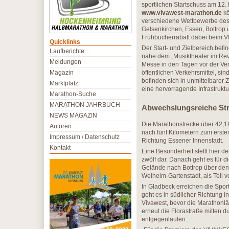
sportlichen Startschuss am 12.
www.vivawest-marathon.de
kö
verschiedene Wettbewerbe des
Gelsenkirchen, Essen, Bottrop 
Frühbucherrabatt dabei beim 
Quicklinks
Der Start- und Zielbereich befi
Laufberichte
nahe dem „Musiktheater im Revi
Meldungen
Messe in den Tagen vor der Ver
Magazin
öffentlichen Verkehrsmittel, si
befinden sich in unmittelbarer 
Marktplatz
eine hervorragende Infrastruktu
Marathon-Suche
MARATHON JAHRBUCH
Abwechslungsreiche St
NEWS MAGAZIN
Die Marathonstrecke über 42,1
Autoren
nach fünf Kilometern zum ersten
Impressum / Datenschutz
Richtung Essener Innenstadt.
Kontakt
Eine Besonderheit stellt hier 
zwölf dar. Danach geht es für 
Gelände nach Bottrop über den
Welheim-Gartenstadt, als Teil vo
In Gladbeck erreichen die Sport
geht es in südlicher Richtung 
Vivawest, bevor die Marathonlä
erneut die Florastraße mitten 
entgegenlaufen.