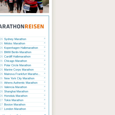
.26
Sydney Marathon
.26
Médoc Marathon
.26
Kopenhagen Halbmarathon
.26
BMW Berlin-Marathon
.26
Cardiff Halbmarathon
.26
Chicago Marathon
.26
Polar Circle Marathon
.26
Marine Corps Marathon
.26
Mainova Frankfurt Maratho...
.26
New York City Marathon
.26
Athens Authentic Marathon
.26
Valencia Marathon
.26
Shanghai Marathon
.26
Honolulu Marathon
.27
Tokio Marathon
.27
Boston Marathon
.27
London Marathon