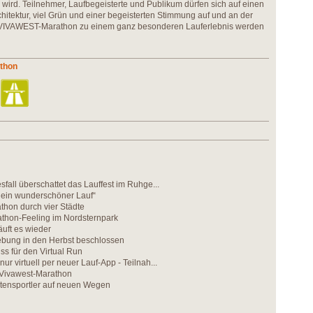
 wird. Teilnehmer, Laufbegeisterte und Publikum dürfen sich auf einen
hitektur, viel Grün und einer begeisterten Stimmung auf und an der
en VIVAWEST-Marathon zu einem ganz besonderen Lauferlebnis werden
athon
sfall überschattet das Lauffest im Ruhge...
h ein wunderschöner Lauf“
thon durch vier Städte
thon-Feeling im Nordsternpark
äuft es wieder
ebung in den Herbst beschlossen
ss für den Virtual Run
r virtuell per neuer Lauf-App - Teilnah...
 Vivawest-Marathon
eitensportler auf neuen Wegen