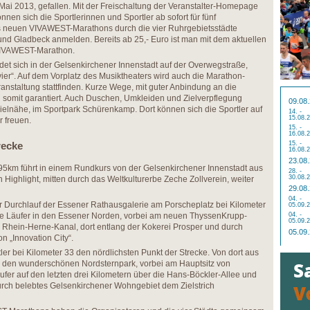
 Mai 2013, gefallen. Mit der Freischaltung der Veranstalter-Homepage
nnen sich die Sportlerinnen und Sportler ab sofort für fünf
 neuen VIVAWEST-Marathons durch die vier Ruhrgebietsstädte
und Gladbeck anmelden. Bereits ab 25,- Euro ist man mit dem aktuellen
VIVAWEST-Marathon.
ndet sich in der Gelsenkirchener Innenstadt auf der Overwegstraße,
er“. Auf dem Vorplatz des Musiktheaters wird auch die Marathon-
anstaltung stattfinden. Kurze Wege, mit guter Anbindung an die
nd somit garantiert. Auch Duschen, Umkleiden und Zielverpflegung
09.08
Zielnähe, im Sportpark Schürenkamp. Dort können sich die Sportler auf
14. -
15.08.
r freuen.
15. -
16.08.
recke
15. -
16.08.
23.08
95km führt in einem Rundkurs von der Gelsenkirchener Innenstadt aus
28. -
30.08.
 Highlight, mitten durch das Weltkulturerbe Zeche Zollverein, weiter
29.08
04. -
der Durchlauf der Essener Rathausgalerie am Porscheplatz bei Kilometer
05.09.
die Läufer in den Essener Norden, vorbei am neuen ThyssenKrupp-
04. -
05.09.
 Rhein-Herne-Kanal, dort entlang der Kokerei Prosper und durch
05.09
n „Innovation City“.
ler bei Kilometer 33 den nördlichsten Punkt der Strecke. Von dort aus
in den wunderschönen Nordsternpark, vorbei am Hauptsitz von
ufer auf den letzten drei Kilometern über die Hans-Böckler-Allee und
durch belebtes Gelsenkirchener Wohngebiet dem Zielstrich