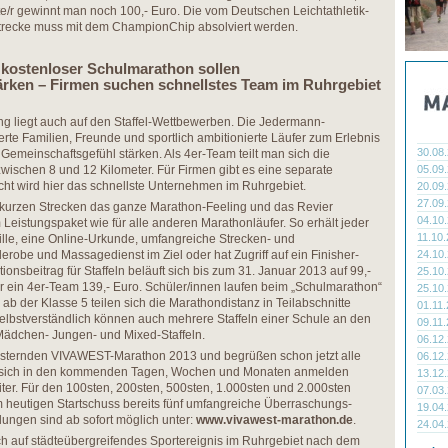
tte/r gewinnt man noch 100,- Euro. Die vom Deutschen Leichtathletik-
trecke muss mit dem ChampionChip absolviert werden.
 kostenloser Schulmarathon sollen
ärken – Firmen suchen schnellstes Team im Ruhrgebiet
ng liegt auch auf den Staffel-Wettbewerben. Die Jedermann-
terte Familien, Freunde und sportlich ambitionierte Läufer zum Erlebnis
30.08
emeinschaftsgefühl stärken. Als 4er-Team teilt man sich die
zwischen 8 und 12 Kilometer. Für Firmen gibt es eine separate
05.09
ht wird hier das schnellste Unternehmen im Ruhrgebiet.
20.09
27.09
f kurzen Strecken das ganze Marathon-Feeling und das Revier
04.10
Leistungspaket wie für alle anderen Marathonläufer. So erhält jeder
11.10
lle, eine Online-Urkunde, umfangreiche Strecken- und
erobe und Massagedienst im Ziel oder hat Zugriff auf ein Finisher-
24.10
tionsbeitrag für Staffeln beläuft sich bis zum 31. Januar 2013 auf 99,-
25.10
für ein 4er-Team 139,- Euro. Schüler/innen laufen beim „Schulmarathon“
25.10
ab der Klasse 5 teilen sich die Marathondistanz in Teilabschnitte
01.11
elbstverständlich können auch mehrere Staffeln einer Schule an den
09.11
Mädchen- Jungen- und Mixed-Staffeln.
06.12
eisternden VIVAWEST-Marathon 2013 und begrüßen schon jetzt alle
06.12
die sich in den kommenden Tagen, Wochen und Monaten anmelden
13.12
ter. Für den 100sten, 200sten, 500sten, 1.000sten und 2.000sten
07.03
 heutigen Startschuss bereits fünf umfangreiche Überraschungs-
19.04
dungen sind ab sofort möglich unter:
www.vivawest-marathon.de
.
24.04
ch auf städteübergreifendes Sportereignis im Ruhrgebiet nach dem