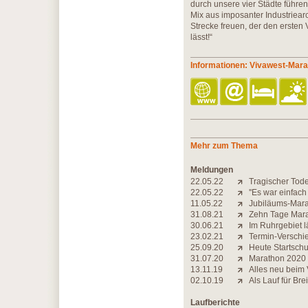
durch unsere vier Städte führen
Mix aus imposanter Industriearc
Strecke freuen, der den erst
lässt!“
Informationen: Vivawest-Mar
Mehr zum Thema
Meldungen
22.05.22
Tragischer Tode
22.05.22
''Es war einfac
11.05.22
Jubiläums-Mara
31.08.21
Zehn Tage Mara
30.06.21
Im Ruhrgebiet l
23.02.21
Termin-Verschi
25.09.20
Heute Startschu
31.07.20
Marathon 2020 nu
13.11.19
Alles neu beim
02.10.19
Als Lauf für Br
Laufberichte