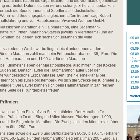
T-Marathons haben die Organisatoren und die vier Städte gemeinsam
ng erarbeitet. Dafür möchten wir uns schon jetzt herzlich bedanken.
n sich die Sportlerinnen und Sportler auf Industriekultur,
 Wohn- und Siedlungsgebiete gleichermaßen freuen“, sagt Robert
schäftsführung und von Hauptsponsor Vivawest Wohnen GmbH.
lassischen Marathon ein Halbmarathon, eine Jedermann-
taffel für Firmen (Marathon-Staffeln jeweils in Viererteams) und ein
 Schulen, bei denen sich sechs Schüler/innen die volle
05.09
05.09
erschiedenen Wettbewerbe liegen leicht unter denen anderer
05.09
Für den Marathon zahlt man beim Frühbucherrabatt nur 39,- Euro. Die
06.09
r den Halbmarathon und 11.00 Uhr für den Marathon.
10. -
12.09.
bei Kilometer sieben der Marathonstrecke, also mitten in der Kokerei
12.09
g Süden ab. Danach laufen die Halbmarathonläufer über den
12.09
ne wunderschöne Erzbahntrasse. Den Rhein-Herne-Kanal bei
12.09
 hier hoch bis zum Nordsternpark, wo sich die Strecke bei Kilometer 16
12.09
einfädelt. Die Läufer können sich beim Halbmarathon in zahlreichen
13.09
rüne Seite des Ruhrgebietes freuen.
weite
-Prämien
ewusst auf den Einkauf von Spitzenathleten. Der Marathon für
llen Prämien für den Sieg und Altersklassen-Platzierungen. 1.000,-
r und die Siegerin im Marathon. Die Zweitplatzierten können sich über
zierten über 250,- Euro.
nsieger sowie die Zweit- und Drittplatzierten (AK30 bis AK75) erhalten
ro bzw. 50,- Euro. Für den Halbmarathonsieg erhält man 200,- Euro, als