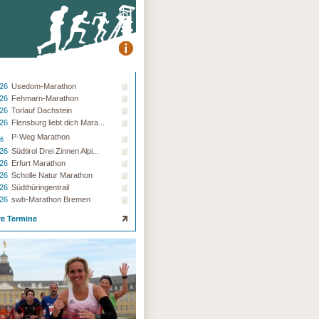
.26
Usedom-Marathon
.26
Fehmarn-Marathon
.26
Torlauf Dachstein
.26
Flensburg liebt dich Mara...
P-Weg Marathon
26
.26
Südtirol Drei Zinnen Alpi...
.26
Erfurt Marathon
.26
Scholle Natur Marathon
.26
Südthüringentrail
.26
swb-Marathon Bremen
re Termine