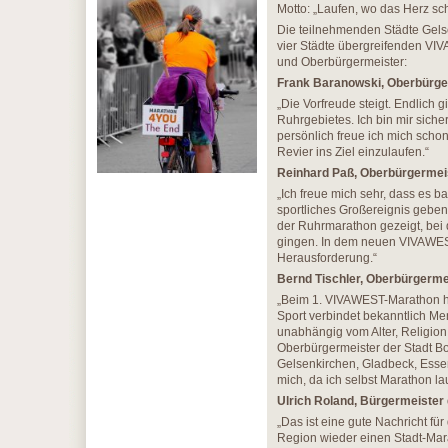
Motto: „Laufen, wo das Herz sch
Die teilnehmenden Städte Gelse
vier Städte übergreifenden VIV
und Oberbürgermeister:
Frank Baranowski, Oberbürger
„Die Vorfreude steigt. Endlich
Ruhrgebietes. Ich bin mir siche
persönlich freue ich mich scho
Revier ins Ziel einzulaufen.“
Reinhard Paß, Oberbürgermeis
„Ich freue mich sehr, dass es 
sportliches Großereignis geben
der Ruhrmarathon gezeigt, bei 
gingen. In dem neuen VIVAWES
Herausforderung.“
Bernd Tischler, Oberbürgermei
„Beim 1. VIVAWEST-Marathon hab
Sport verbindet bekanntlich Me
unabhängig vom Alter, Religion 
Oberbürgermeister der Stadt Bo
Gelsenkirchen, Gladbeck, Essen 
mich, da ich selbst Marathon lau
Ulrich Roland, Bürgermeister 
„Das ist eine gute Nachricht fü
Region wieder einen Stadt-Mar