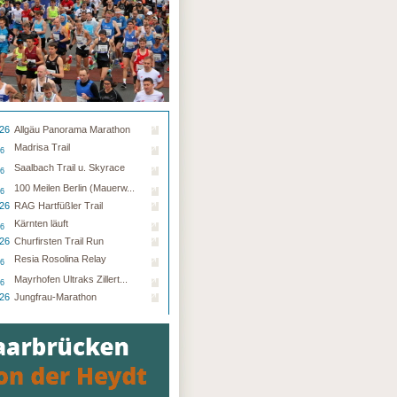
.26
Allgäu Panorama Marathon
Madrisa Trail
26
Saalbach Trail u. Skyrace
26
100 Meilen Berlin (Mauerw...
26
.26
RAG Hartfüßler Trail
Kärnten läuft
26
.26
Churfirsten Trail Run
Resia Rosolina Relay
26
Mayrhofen Ultraks Zillert...
26
.26
Jungfrau-Marathon