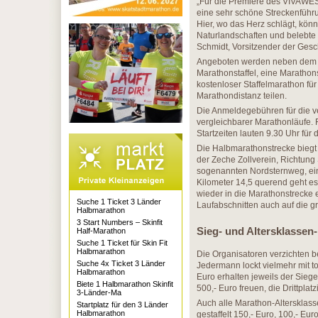
„Für die Premiere des VIVAWES
eine sehr schöne Streckenführu
Hier, wo das Herz schlägt, könne
Naturlandschaften und belebte
Schmidt, Vorsitzender der Ge
Angeboten werden neben dem k
Marathonstaffel, eine Marathons
kostenloser Staffelmarathon für
Marathondistanz teilen.
Die Anmeldegebühren für die v
vergleichbarer Marathonläufe. 
Startzeiten lauten 9.30 Uhr fü
Die Halbmarathonstrecke biegt 
der Zeche Zollverein, Richtun
sogenannten Nordsternweg, ei
Kilometer 14,5 querend geht es
wieder in die Marathonstrecke 
Suche 1 Ticket 3 Länder
Laufabschnitten auch auf die g
Halbmarathon
3 Start Numbers – Skinfit
Sieg- und Altersklassen
Half-Marathon
Suche 1 Ticket für Skin Fit
Halbmarathon
Die Organisatoren verzichten b
Suche 4x Ticket 3 Länder
Jedermann lockt vielmehr mit to
Halbmarathon
Euro erhalten jeweils der Siege
Biete 1 Halbmarathon Skinfit
500,- Euro freuen, die Drittplat
3-Länder-Ma
Auch alle Marathon-Altersklasse
Startplatz für den 3 Länder
Halbmarathon
gestaffelt 150,- Euro, 100,- Eu