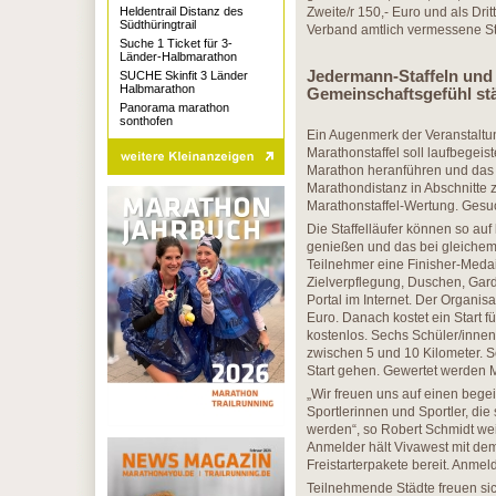
Heldentrail Distanz des
Zweite/r 150,- Euro und als Dri
Südthüringtrail
Verband amtlich vermessene S
Suche 1 Ticket für 3-
Länder-Halbmarathon
Jedermann-Staffeln und
SUCHE Skinfit 3 Länder
Halbmarathon
Gemeinschaftsgefühl st
Panorama marathon
sonthofen
Ein Augenmerk der Veranstaltu
Marathonstaffel soll laufbegeis
Marathon heranführen und das G
Marathondistanz in Abschnitte 
Marathonstaffel-Wertung. Gesuc
Die Staffelläufer können so au
genießen und das bei gleichem 
Teilnehmer eine Finisher-Medai
Zielverpflegung, Duschen, Gard
Portal im Internet. Der Organisa
Euro. Danach kostet ein Start 
kostenlos. Sechs Schüler/innen 
zwischen 5 und 10 Kilometer. S
Start gehen. Gewertet werden 
„Wir freuen uns auf einen beg
Sportlerinnen und Sportler, 
werden“, so Robert Schmidt wei
Anmelder hält Vivawest mit dem
Freistarterpakete bereit. Anmel
Teilnehmende Städte freuen si