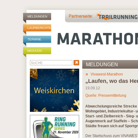
MELDUNGEN
LAUFBERICHTE
TERMINE
MAGAZIN
MELDUNGEN
Vivawest-Marathon
„Laufen, wo das Her
19.09.12
Quelle: Pressemitteilung
Abwechslungsreiche Strecke d
Wohngebiet, Industriekultur- u
Start- und Zielbereich - Sieg-
Augenmerk auf Staffeln – Schül
Städte freuen sich auf Sportg
Der Startschuss zum VIVAWEST-