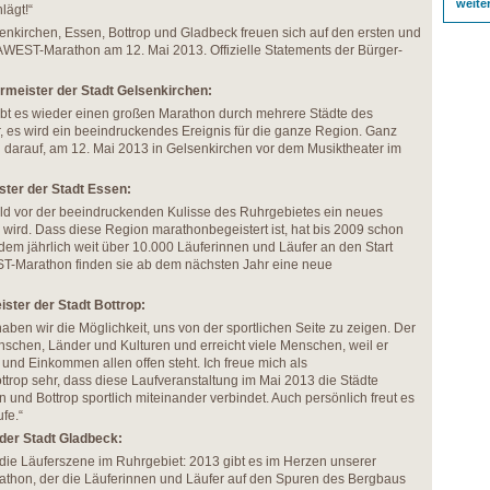
weite
lägt!“
nkirchen, Essen, Bottrop und Gladbeck freuen sich auf den ersten und
AWEST-Marathon am 12. Mai 2013. Offizielle Statements der Bürger-
meister der Stadt Gelsenkirchen:
 gibt es wieder einen großen Marathon durch mehrere Städte des
r, es wird ein beeindruckendes Ereignis für die ganze Region. Ganz
n darauf, am 12. Mai 2013 in Gelsenkirchen vor dem Musiktheater im
ter der Stadt Essen:
bald vor der beeindruckenden Kulisse des Ruhrgebietes ein neues
 wird. Dass diese Region marathonbegeistert ist, hat bis 2009 schon
dem jährlich weit über 10.000 Läuferinnen und Läufer an den Start
T-Marathon finden sie ab dem nächsten Jahr eine neue
ster der Stadt Bottrop:
en wir die Möglichkeit, uns von der sportlichen Seite zu zeigen. Der
nschen, Länder und Kulturen und erreicht viele Menschen, weil er
und Einkommen allen offen steht. Ich freue mich als
ttrop sehr, dass diese Laufveranstaltung im Mai 2013 die Städte
und Bottrop sportlich miteinander verbindet. Auch persönlich freut es
fe.“
der Stadt Gladbeck:
r die Läuferszene im Ruhrgebiet: 2013 gibt es im Herzen unserer
athon, der die Läuferinnen und Läufer auf den Spuren des Bergbaus