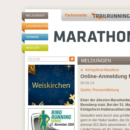
MELDUNGEN
LAUFBERICHTE
TERMINE
MAGAZIN
MELDUNGEN
Königsforst-Marathon
Online-Anmeldung f
06.06.24
Quelle: Pressemitteilung
Einer der ältesten Marathonlä
Bensberg statt. Bei der 51. M
Königsforst-Halbmarathon (da
Gelaufen wird durch das größte
gern in der Natur laufen, die 
dreimal (63,3km) absolvieren. 
Läufer*innen ab 40 Jahren, die 