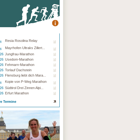
Resia Rosolina Relay
26
Mayrhofen Ultraks Zillert...
26
.26
Jungfrau-Marathon
.26
Usedom-Marathon
.26
Fehmarn-Marathon
.26
Torlauf Dachstein
.26
Flensburg liebt dich Mara...
Kopie von P-Weg Marathon
26
.26
Südtirol Drei Zinnen Alpi...
.26
Erfurt Marathon
re Termine