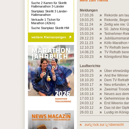
Mehr zum Thema
Suche 2 Karten für Skinfit
Halbmarathon 3-Länder
Meldungen
Startplatz Skinfit 3 Länder-
Halbmarathon
17.03.26
Rekorde am la
Verkaufe 1 Ticket für
19.03.25
Rekorde, Begei
Marathon (42km)
01.11.24
Zeitig wie nie:
Suche Startplatz Skinfit HM
20.03.24
50. Jahre König
15.03.24
Teilnehmer-Rek
28.12.23
Jubiläumsmarat
20.11.23
Köfo-Marathon O
12.10.23
TV Refrath bere
14.06.23
TV Refrath bere
21.03.23
Königsforst Mar
Laufberichte
16.03.25
Über ehrwürdig
19.03.23
And the Winner 
18.10.20
Dem TV Refrath
19.03.17
Neu erfunden, 
15.03.15
Zweimal Trood
16.03.14
Neues aus dem 
17.03.13
Geheimnisse de
24.03.12
Erst Weenix da
24.03.12
Das ist der Gipfe
26.03.11
Lustig im König
zurï¿½ck zur ï¿½bersicht