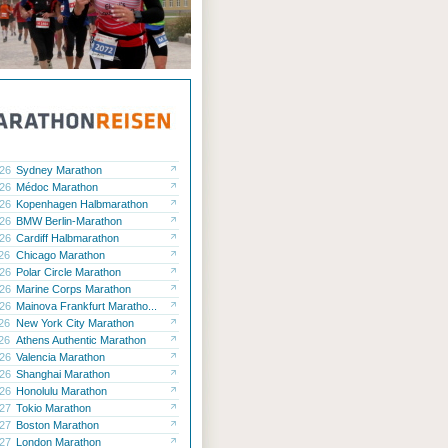
.26
Sydney Marathon
.26
Médoc Marathon
.26
Kopenhagen Halbmarathon
.26
BMW Berlin-Marathon
.26
Cardiff Halbmarathon
.26
Chicago Marathon
.26
Polar Circle Marathon
.26
Marine Corps Marathon
.26
Mainova Frankfurt Maratho...
.26
New York City Marathon
.26
Athens Authentic Marathon
.26
Valencia Marathon
.26
Shanghai Marathon
.26
Honolulu Marathon
.27
Tokio Marathon
.27
Boston Marathon
.27
London Marathon