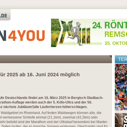
TE
ür 2025 ab 16. Juni 2024 möglich
ufe Deutschlands findet am 16. März 2025 in Bergisch Gladbach-
arathon-Auflage werden auch der 5. Köfo-Ultra und der 50.
s nächste Jubiläum!)die Läuferherzen höherschlagen.
 Waldgebiet im Rheinland. Auf festen Waldwegen können alle, die
DLV-vermessene Schleife einmal (21,1km), zweimal (42,2km) oder
Sehr beliebt sind der Marathon und der Ultralauf besonders bei Master-
Zeiten laufen, die so manche Jüngere erstaunen. Gleichzeitig sind für