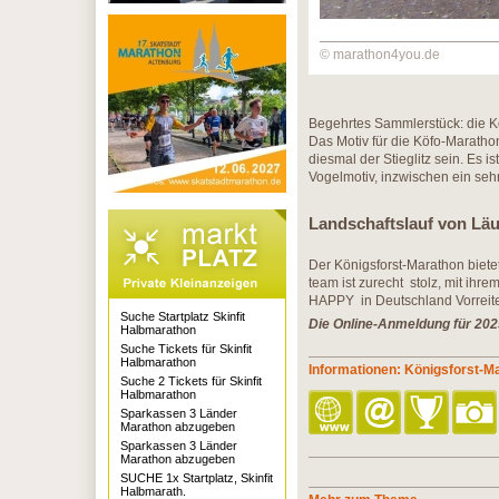
© marathon4you.de
Begehrtes Sammlerstück: die K
Das Motiv für die Köfo-Marathon
diesmal der Stieglitz sein. Es i
Vogelmotiv, inzwischen ein se
Landschaftslauf von Läu
Der Königsforst-Marathon biete
team ist zurecht stolz, mit i
HAPPY in Deutschland Vorreite
Suche Startplatz Skinfit
Die Online-Anmeldung für 2025 
Halbmarathon
Suche Tickets für Skinfit
Halbmarathon
Informationen: Königsforst-M
Suche 2 Tickets für Skinfit
Halbmarathon
Sparkassen 3 Länder
Marathon abzugeben
Sparkassen 3 Länder
Marathon abzugeben
SUCHE 1x Startplatz, Skinfit
Halbmarath.