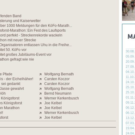
ufenden Band
sterung und Kaiserwetter
 Über 1000 Meldungen für den KöFo-Marath...
sforst-Marathon: Ein Fest des Laufsports
ord perfekt - Streckenrekorde wackeln
hon mit neuer Strecke
rganisatoren entlassen Uhu in die Freihe...
itet 50. KöFo vor
30.08
itet großes Jubiläums-Event vor
05.09
athon gefragt wie nie
20.09
27.09
04.10
e Pfade
Wolfgang Bernath
11.10
is - der Eichelhäher!
Carsten Koczor
24.10
 sei gedankt
Carsten Koczor
25.10
Klasse gewahrt
Wolfgang Bernath
25.10
elöh
Bernd Neumann
01.11
Königsforst
Werner Kerkenbusch
09.11
s Königsforst
Joe Kelbel
nn Marathon
Joe Kelbel
06.12
l!
Werner Kerkenbusch
06.12
sforst
Joe Kelbel
13.12
07.03
19.04
24.04