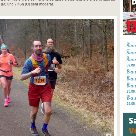
h (M) und 7:45h (U) sehr moderat.
06. -
08.08.
07. -
09.08.
08. -
09.08.
09.08
14. -
15.08.
15. -
16.08.
15. -
16.08.
23.08
28. -
30.08.
29.08