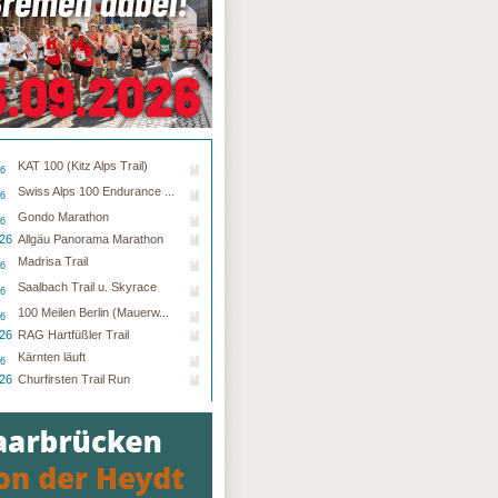
KAT 100 (Kitz Alps Trail)
26
Swiss Alps 100 Endurance ...
26
Gondo Marathon
26
.26
Allgäu Panorama Marathon
Madrisa Trail
26
Saalbach Trail u. Skyrace
26
100 Meilen Berlin (Mauerw...
26
.26
RAG Hartfüßler Trail
Kärnten läuft
26
.26
Churfirsten Trail Run