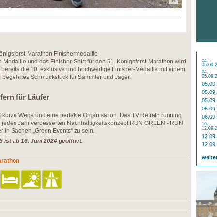
önigsforst-Marathon Finishermedaille
 Medaille und das Finisher-Shirt für den 51. Königsforst-Marathon wird
04. -
05.09.
st bereits die 10. exklusive und hochwertige Finisher-Medaille mit einem
04. -
hr begehrtes Schmuckstück für Sammler und Jäger.
05.09.
05.09
05.09
fern für Läufer
05.09
05.09
t kurze Wege und eine perfekte Organisation. Das TV Refrath running
06.09
hrem jedes Jahr verbesserten Nachhaltigkeitskonzept RUN GREEN - RUN
10. -
12.09.
r in Sachen „Green Events“ zu sein.
12.09
ist ab 16. Juni 2024 geöffnet.
12.09
weite
arathon