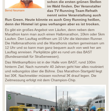
schon die ersten grünen Stellen
im Wald finden. Der Veranstalter
das TV Running Team Refrath
Bernd Neumann
nennt seine Veranstaltung auch
Run Green. Heute könnte es auch Grey Running heißen,
denn der Himmel ist grau verhangen aber es ist trocken.
Es gibt ein großes Angebot von Läufen, denn neben dem
Marathon kann man auch einen Halbmarathon, 10km oder 5km
Laufen. Den Lauftag eröffnen um 10 Uhr die kleinsten Runner.
Die Halbmarathonis und die Marathonis starten gemeinsam um
12 Uhr und so kann man ganz bequem auch von weit her am
Lauftag anreisen. Parkplätze gibt es rund um das BAST
(Bundesanstalt für Straßenwesen).
Das Wettkampfbüro ist in der Halle vom BAST, rund 100m
hinterm Ziel. Nach nunmehr 40 Jahren geht hier alles routiniert
und reibungslos über die Bühne. Das Marathon-Startgeld liegt
bei 30€. Nachmelder müssen nochmal 3€ drauf legen. Die
Zeitmessung erfolgt mit dem Champion-Chip.