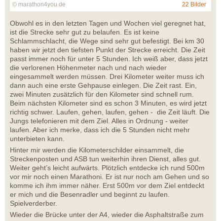
© marathon4you.de
22 Bilder
Obwohl es in den letzten Tagen und Wochen viel geregnet hat,
ist die Strecke sehr gut zu belaufen. Es ist keine
Schlammschlacht, die Wege sind sehr gut befestigt. Bei km 30
haben wir jetzt den tiefsten Punkt der Strecke erreicht. Die Zeit
passt immer noch für unter 5 Stunden. Ich weiß aber, dass jetzt
die verlorenen Höhenmeter nach und nach wieder
eingesammelt werden müssen. Drei Kilometer weiter muss ich
dann auch eine erste Gehpause einlegen. Die Zeit rast. Ein,
zwei Minuten zusätzlich für den Kilometer sind schnell rum.
Beim nächsten Kilometer sind es schon 3 Minuten, es wird jetzt
richtig schwer. Laufen, gehen, laufen, gehen - die Zeit läuft. Die
Jungs telefonieren mit dem Ziel. Alles in Ordnung - weiter
laufen. Aber ich merke, dass ich die 5 Stunden nicht mehr
unterbieten kann.
Hinter mir werden die Kilometerschilder einsammelt, die
Streckenposten und ASB tun weiterhin ihren Dienst, alles gut.
Weiter geht’s leicht aufwärts. Plötzlich entdecke ich rund 500m
vor mir noch einen Marathoni. Er ist nur noch am Gehen und so
komme ich ihm immer näher. Erst 500m vor dem Ziel entdeckt
er mich und die Besenradler und beginnt zu laufen.
Spielverderber.
Wieder die Brücke unter der A4, wieder die Asphaltstraße zum