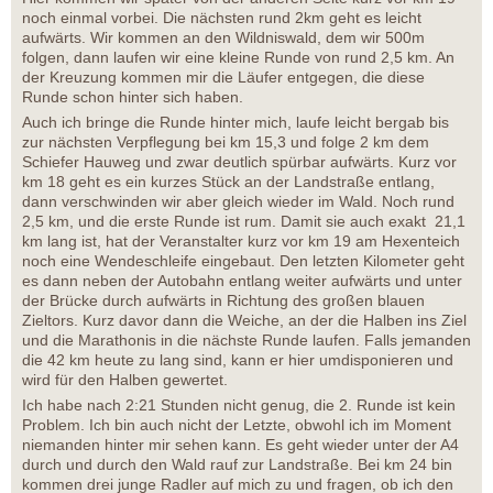
noch einmal vorbei. Die nächsten rund 2km geht es leicht
aufwärts. Wir kommen an den Wildniswald, dem wir 500m
folgen, dann laufen wir eine kleine Runde von rund 2,5 km. An
der Kreuzung kommen mir die Läufer entgegen, die diese
Runde schon hinter sich haben.
Auch ich bringe die Runde hinter mich, laufe leicht bergab bis
zur nächsten Verpflegung bei km 15,3 und folge 2 km dem
Schiefer Hauweg und zwar deutlich spürbar aufwärts. Kurz vor
km 18 geht es ein kurzes Stück an der Landstraße entlang,
dann verschwinden wir aber gleich wieder im Wald. Noch rund
2,5 km, und die erste Runde ist rum. Damit sie auch exakt 21,1
km lang ist, hat der Veranstalter kurz vor km 19 am Hexenteich
noch eine Wendeschleife eingebaut. Den letzten Kilometer geht
es dann neben der Autobahn entlang weiter aufwärts und unter
der Brücke durch aufwärts in Richtung des großen blauen
Zieltors. Kurz davor dann die Weiche, an der die Halben ins Ziel
und die Marathonis in die nächste Runde laufen. Falls jemanden
die 42 km heute zu lang sind, kann er hier umdisponieren und
wird für den Halben gewertet.
Ich habe nach 2:21 Stunden nicht genug, die 2. Runde ist kein
Problem. Ich bin auch nicht der Letzte, obwohl ich im Moment
niemanden hinter mir sehen kann. Es geht wieder unter der A4
durch und durch den Wald rauf zur Landstraße. Bei km 24 bin
kommen drei junge Radler auf mich zu und fragen, ob ich den