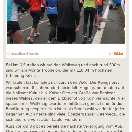
© marathon4you.de
14 Bilder
Bei km 6,5 treffen wir auf den Wolfsweg und nach rund 500m
sind wir am Monte Troodelöh, der mit 118,04 m höchsten
Erhebung Kölns.
Wir laufen fast komplett nur durch den Wald. Der Königsforst
war schon im 6. Jahrhundert besiedelt. Hügelgräber deuten auf
die Hallstatt-Kultur hin. Kaiser Otto der Große war Besitzer
dieses Waldes, den er dem Erzbischof von Köln vermachte. Viel
später, im 2. Weltkrieg, wurde er militärisch genutzt und für die
Bevölkerung gesperrt. Nun ist er als Staatswald wieder für jeden
begehbar. Auch heute sind viele Spaziergänger unterwegs, die
sich über die verrückten Läufer wundern.
Kurz vor km 9 gibt es bereits die nächste Versorgung vom ASB.
Hier kommen wir später von der anderen Seite kurz vor km 19