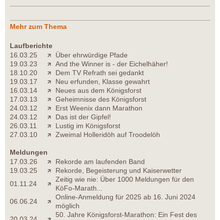
Mehr zum Thema
Laufberichte
16.03.25
Über ehrwürdige Pfade
19.03.23
And the Winner is - der Eichelhäher!
18.10.20
Dem TV Refrath sei gedankt
19.03.17
Neu erfunden, Klasse gewahrt
16.03.14
Neues aus dem Königsforst
17.03.13
Geheimnisse des Königsforst
24.03.12
Erst Weenix dann Marathon
24.03.12
Das ist der Gipfel!
26.03.11
Lustig im Königsforst
27.03.10
Zweimal Holleridöh auf Troodelöh
Meldungen
17.03.26
Rekorde am laufenden Band
19.03.25
Rekorde, Begeisterung und Kaiserwetter
Zeitig wie nie: Über 1000 Meldungen für den
01.11.24
KöFo-Marath...
Online-Anmeldung für 2025 ab 16. Juni 2024
06.06.24
möglich
50. Jahre Königsforst-Marathon: Ein Fest des
20.03.24