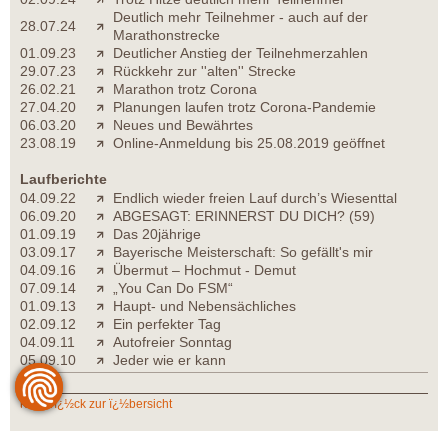
Deutlich mehr Teilnehmer - auch auf der
28.07.24
Marathonstrecke
01.09.23
Deutlicher Anstieg der Teilnehmerzahlen
29.07.23
Rückkehr zur ''alten'' Strecke
26.02.21
Marathon trotz Corona
27.04.20
Planungen laufen trotz Corona-Pandemie
06.03.20
Neues und Bewährtes
23.08.19
Online-Anmeldung bis 25.08.2019 geöffnet
Laufberichte
04.09.22
Endlich wieder freien Lauf durch’s Wiesenttal
06.09.20
ABGESAGT: ERINNERST DU DICH? (59)
01.09.19
Das 20jährige
03.09.17
Bayerische Meisterschaft: So gefällt's mir
04.09.16
Übermut – Hochmut - Demut
07.09.14
„You Can Do FSM“
01.09.13
Haupt- und Nebensächliches
02.09.12
Ein perfekter Tag
04.09.11
Autofreier Sonntag
05.09.10
Jeder wie er kann
zurï¿½ck zur ï¿½bersicht