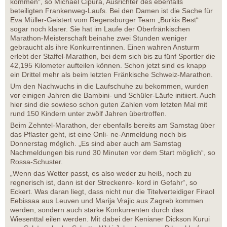
kommen“, so Michael Cipura, Ausrichter des ebenfalls
beteiligten Frankenweg-Laufs. Bei den Damen ist die Sache für
Eva Müller-Geistert vom Regensburger Team „Burkis Best“
sogar noch klarer. Sie hat im Laufe der Oberfränkischen
Marathon-Meisterschaft beinahe zwei Stunden weniger
gebraucht als ihre Konkurrentinnen. Einen wahren Ansturm
erlebt der Staffel-Marathon, bei dem sich bis zu fünf Sportler die
42,195 Kilometer aufteilen können. Schon jetzt sind es knapp
ein Drittel mehr als beim letzten Fränkische Schweiz-Marathon.
Um den Nachwuchs in die Laufschuhe zu bekommen, wurden
vor einigen Jahren die Bambini- und Schüler-Läufe initiiert. Auch
hier sind die sowieso schon guten Zahlen vom letzten Mal mit
rund 150 Kindern unter zwölf Jahren übertroffen.
Beim Zehntel-Marathon, der ebenfalls bereits am Samstag über
das Pflaster geht, ist eine Onli- ne-Anmeldung noch bis
Donnerstag möglich. „Es sind aber auch am Samstag
Nachmeldungen bis rund 30 Minuten vor dem Start möglich“, so
Rossa-Schuster.
„Wenn das Wetter passt, es also weder zu heiß, noch zu
regnerisch ist, dann ist der Streckenre- kord in Gefahr“, so
Eckert. Was daran liegt, dass nicht nur die Titelverteidiger Firaol
Eebissaa aus Leuven und Marija Vrajic aus Zagreb kommen
werden, sondern auch starke Konkurrenten durch das
Wiesenttal eilen werden. Mit dabei der Kenianer Dickson Kurui