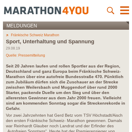
MELDUNGEN
Fränkische Schweiz Marathon
Sport, Unterhaltung und Spannung
29.08.19
Quelle: Pressemitteilung
Seit 20 Jahren laufen und rollen Sportler aus der Region,
Deutschland und ganz Europa beim Fränkische Schweiz-
Marathon über eine autofreie Bundesstraße 470. Pünktlich
zum Jubiläum dürfen sich die Zuschauer an der Strecke
zwischen Weilersbach und Muggendorf über rund 2000
Starter, packende Duelle um den Sieg und über den
allerersten Gewinner aus dem Jahr 2000 freuen. Vielleicht
sind am kommenden Sonntag sogar die Streckenrekorde in
Gefahr.
Vor zwei Jahrzehnten hat Gerd Betz vom TSV Höchstadt/Aisch
den ersten Fränkische Schweiz- Marathon gewonnen. Damals
war Reinhardt Glauber noch Landrat und der Erfinder des
„Autofreien Sonntags“. Heute hat der Premierensieger von