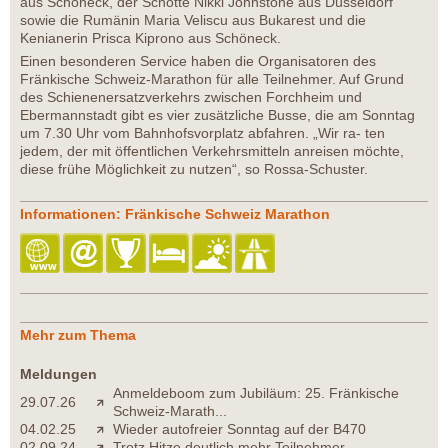
aus Schöneck, der Schotte Nikki Johnstone aus Düsseldorf
sowie die Rumänin Maria Veliscu aus Bukarest und die
Kenianerin Prisca Kiprono aus Schöneck.
Einen besonderen Service haben die Organisatoren des
Fränkische Schweiz-Marathon für alle Teilnehmer. Auf Grund
des Schienenersatzverkehrs zwischen Forchheim und
Ebermannstadt gibt es vier zusätzliche Busse, die am Sonntag
um 7.30 Uhr vom Bahnhofsvorplatz abfahren. „Wir ra- ten
jedem, der mit öffentlichen Verkehrsmitteln anreisen möchte,
diese frühe Möglichkeit zu nutzen“, so Rossa-Schuster.
Informationen: Fränkische Schweiz Marathon
Mehr zum Thema
Meldungen
Anmeldeboom zum Jubiläum: 25. Fränkische
29.07.26
Schweiz-Marath...
04.02.25
Wieder autofreier Sonntag auf der B470
02.09.24
Trotz Hitze deutlich mehr Teilnehmer