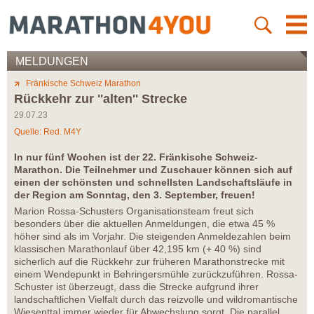
MELDUNGEN
Fränkische Schweiz Marathon
Rückkehr zur ''alten'' Strecke
29.07.23
Quelle: Red. M4Y
In nur fünf Wochen ist der 22. Fränkische Schweiz-
Marathon. Die Teilnehmer und Zuschauer können sich auf
einen der schönsten und schnellsten Landschaftsläufe in
der Region am Sonntag, den 3. September, freuen!
Marion Rossa-Schusters Organisationsteam freut sich
besonders über die aktuellen Anmeldungen, die etwa 45 %
höher sind als im Vorjahr. Die steigenden Anmeldezahlen beim
klassischen Marathonlauf über 42,195 km (+ 40 %) sind
sicherlich auf die Rückkehr zur früheren Marathonstrecke mit
einem Wendepunkt in Behringersmühle zurückzuführen. Rossa-
Schuster ist überzeugt, dass die Strecke aufgrund ihrer
landschaftlichen Vielfalt durch das reizvolle und wildromantische
Wiesenttal immer wieder für Abwechslung sorgt. Die parallel