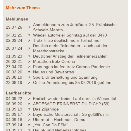
Mehr zum Thema
Meldungen
Anmeldeboom zum Jubiläum: 25. Fränkische
29.07.26
Schweiz-Marath...
04.02.25
Wieder autofreier Sonntag auf der B470
02.09.24
Trotz Hitze deutlich mehr Teilnehmer
Deutlich mehr Teilnehmer - auch auf der
28.07.24
Marathonstrecke
01.09.23
Deutlicher Anstieg der Teilnehmerzahlen
26.02.21
Marathon trotz Corona
27.04.20
Planungen laufen trotz Corona-Pandemie
06.03.20
Neues und Bewährtes
29.08.19
Sport, Unterhaltung und Spannung
23.08.19
Online-Anmeldung bis 25.08.2019 geöffnet
Laufberichte
04.09.22
Endlich wieder freien Lauf durch’s Wiesenttal
06.09.20
ABGESAGT: ERINNERST DU DICH? (59)
01.09.19
Das 20jährige
03.09.17
Bayerische Meisterschaft: So gefällt's mir
04.09.16
Übermut – Hochmut - Demut
07.09.14
„You Can Do FSM“
01.09.13
Haupt- und Nebensächliches