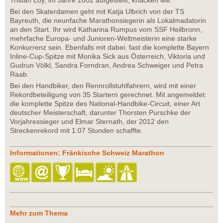
Tristan Loy, im Jahre 2002 aufgestellt, knacken will.
Bei den Skaterdamen geht mit Katja Ulbrich von der TS
Bayreuth, die neunfache Marathonsiegerin als Lokalmadatorin
an den Start. Ihr wird Katharina Rumpus vom SSF Heilbronn,
mehrfache Europa- und Junioren-Weltmeisterin eine starke
Konkurrenz sein. Ebenfalls mit dabei: fast die komplette Bayern
Inline-Cup-Spitze mit Monika Sick aus Österreich, Viktoria und
Gudrun Völkl, Sandra Forndran, Andrea Schweiger und Petra
Raab.
Bei den Handbiker, den Rennrollstuhlfahrern, wird mit einer
Rekordbeteiligung von 35 Startern gerechnet. Mit angemeldet:
die komplette Spitze des National-Handbike-Circuit, einer Art
deutscher Meisterschaft, darunter Thorsten Purschke der
Vorjahressieger und Elmar Sternath, der 2012 den
Streckenrekord mit 1:07 Stunden schaffte.
Informationen: Fränkische Schweiz Marathon
Mehr zum Thema