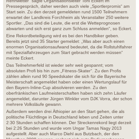
Rennwetter“ sagte Organisationsleiter Toni Eckert im
Pressegespräch, daher werden auch viele „Sportlerpromis“ am
Start sein. Zu den derzeit gemeldeten rund 1500 Teilnehmern
erwartet der Landkreis Forchheim als Veranstalter 250 weitere
Sportler. „Das sind die Leute, die erst die Wetteprognosen
abwarten und sich erst ganz zum Schluss anmelden“, so Eckert.
Eine Rekordbeteiligung wird es bei den Handbiker geben.
Bereits jetzt sind 35 Starter gemeldet: „Was aber auch einen
enormen Organisationsaufwand bedeutet, da die Rollstuhlfahrer
mit Spezialfahrzeugen zum Start gebracht werden müssen“
meinte Eckert.
Das Teilnehmerfeld ist wieder sehr weit gespannt; vom
absoluten Profi bis hin zum „Fitness-Skater“. Zu den Profis
zählen allein rund 90 Speedskater die sich für die Bayerische
Meisterschaft angemeldet haben oder einen Wertungslauf für
den Bayern-Inline-Cup absolvieren werden. Zu den
oberfränkischen Laufmeisterschaften haben sich zehn Läufer
angemeldet, darunter Jürgen Winkler vom DJK Vorra, der schon
mehrere Volksläufe gewann.
Außerdem werden drei Äthiopier an den Start gehen, die als
politische Flüchtlinge in Deutschland leben und Zeiten unter
2:30 Stunden schaffen können. Der Streckenrekord liegt derzeit
bei 2:26 Stunden und wurde vom Ungar Tamas Nagy 2013
aufgestellt. Aber auch Marco Diehl aus Butzbach, der den