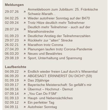
Meldungen
Anmeldeboom zum Jubiläum: 25. Fränkische
29.07.26
Schweiz-Marath...
04.02.25
Wieder autofreier Sonntag auf der B470
02.09.24
Trotz Hitze deutlich mehr Teilnehmer
Deutlich mehr Teilnehmer - auch auf der
28.07.24
Marathonstrecke
01.09.23
Deutlicher Anstieg der Teilnehmerzahlen
29.07.23
Rückkehr zur ''alten'' Strecke
26.02.21
Marathon trotz Corona
27.04.20
Planungen laufen trotz Corona-Pandemie
06.03.20
Neues und Bewährtes
29.08.19
Sport, Unterhaltung und Spannung
Laufberichte
04.09.22
Endlich wieder freien Lauf durch’s Wiesenttal
06.09.20
ABGESAGT: ERINNERST DU DICH? (59)
01.09.19
Das 20jährige
03.09.17
Bayerische Meisterschaft: So gefällt's mir
04.09.16
Übermut – Hochmut - Demut
07.09.14
„You Can Do FSM“
01.09.13
Haupt- und Nebensächliches
02.09.12
Ein perfekter Tag
04.09.11
Autofreier Sonntag