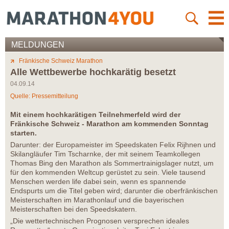
MELDUNGEN
Fränkische Schweiz Marathon
Alle Wettbewerbe hochkarätig besetzt
04.09.14
Quelle: Pressemitteilung
Mit einem hochkarätigen Teilnehmerfeld wird der
Fränkische Schweiz - Marathon am kommenden Sonntag
starten.
Darunter: der Europameister im Speedskaten Felix Rijhnen und
Skilangläufer Tim Tscharnke, der mit seinem Teamkollegen
Thomas Bing den Marathon als Sommertrainigslager nutzt, um
für den kommenden Weltcup gerüstet zu sein. Viele tausend
Menschen werden life dabei sein, wenn es spannende
Endspurts um die Titel geben wird; darunter die oberfränkischen
Meisterschaften im Marathonlauf und die bayerischen
Meisterschaften bei den Speedskatern.
„Die wettertechnischen Prognosen versprechen ideales