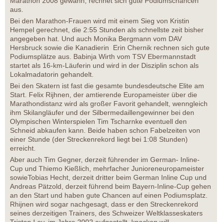
Marathon 2008 gewann, rechnet sich gute Podiumschancen
aus.
Bei den Marathon-Frauen wird mit einem Sieg von Kristin
Hempel gerechnet, die 2:55 Stunden als schnellste zeit bisher
angegeben hat. Und auch Monika Bergmann vom DAV
Hersbruck sowie die Kanadierin Erin Chernik rechnen sich gute
Podiumsplätze aus. Babinja Wirth vom TSV Ebermannstadt
startet als 16-km-Läuferin und wird in der Disziplin schon als
Lokalmadatorin gehandelt.
Bei den Skatern ist fast die gesamte bundesdeutsche Elite am
Start. Felix Rijhnen, der amtierende Europameister über die
Marathondistanz wird als großer Favorit gehandelt, wenngleich
ihm Skilangläufer und der Silbermedaillengewinner bei den
Olympischen Winterspielen Tim Tscharnke eventuell den
Schneid abkaufen kann. Beide haben schon Fabelzeiten von
einer Stunde (der Streckenrekord liegt bei 1:08 Stunden)
erreicht.
Aber auch Tim Gegner, derzeit führender im German- Inline-
Cup und Thiemo Kießlich, mehrfacher Junioreneuropameister
sowieTobias Hecht, derzeit dritter beim German Inline Cup und
Andreas Pätzold, derzeit führend beim Bayern-Inline-Cup gehen
an den Start und haben gute Chancen auf einen Podiumsplatz.
Rhijnen wird sogar nachgesagt, dass er den Streckenrekord
seines derzeitigen Trainers, des Schweizer Weltklasseskaters