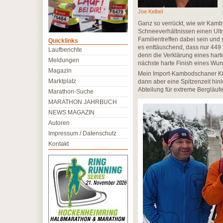
Joe Kelbel
Ganz so verrückt, wie wir Kam
Schneeverhältnissen einen Ultra
Familientreffen dabei sein und
Quicklinks
es enttäuschend, dass nur 449 
Laufberichte
denn die Verklärung eines harten
Meldungen
nächste harte Finish eines Wun
Magazin
Mein Import-Kambodschaner Kras
Marktplatz
dann aber eine Spitzenzeit hin
Abteilung für extreme Bergläufe 
Marathon-Suche
MARATHON JAHRBUCH
NEWS MAGAZIN
Autoren
Impressum / Datenschutz
Kontakt