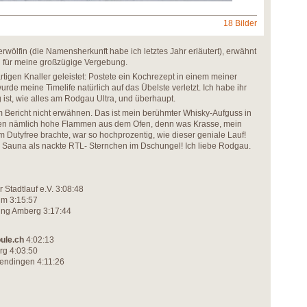
18 Bilder
ölfin (die Namensherkunft habe ich letztes Jahr erläutert), erwähnt
h für meine großzügige Vergebung.
rtigen Knaller geleistet: Postete ein Kochrezept in einem meiner
urde meine Timelife natürlich auf das Übelste verletzt. Ich habe ihr
g ist, wie alles am Rodgau Ultra, und überhaupt.
 Bericht nicht erwähnen. Das ist mein berühmter Whisky-Aufguss in
gen nämlich hohe Flammen aus dem Ofen, denn was Krasse, mein
utyfree brachte, war so hochprozentig, wie dieser geniale Lauf!
r Sauna als nackte RTL- Sternchen im Dschungel! Ich liebe Rodgau.
 Stadtlauf e.V. 3:08:48
 m 3:15:57
gung Amberg 3:17:44
ule.ch
4:02:13
rg 4:03:50
rendingen 4:11:26