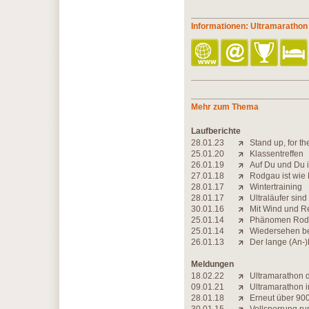
Informationen: Ultramaratho
Mehr zum Thema
Laufberichte
28.01.23
Stand up, for 
25.01.20
Klassentreffen
26.01.19
Auf Du und Du 
27.01.18
Rodgau ist wie
28.01.17
Wintertraining
28.01.17
Ultraläufer sin
30.01.16
Mit Wind und R
25.01.14
Phänomen Rod
25.01.14
Wiedersehen be
26.01.13
Der lange (An-)
Meldungen
18.02.22
Ultramarathon 
09.01.21
Ultramarathon i
28.01.18
Erneut über 900 