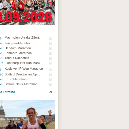
Mayrhofen Ultraks Zillert...
26
.26
Jungfrau-Marathon
.26
Usedom-Marathon
.26
Fehmarn-Marathon
.26
Torlauf Dachstein
.26
Flensburg liebt dich Mara...
Kopie von P-Weg Marathon
26
.26
Südtirol Drei Zinnen Alpi...
.26
Erfurt Marathon
.26
Scholle Natur Marathon
re Termine