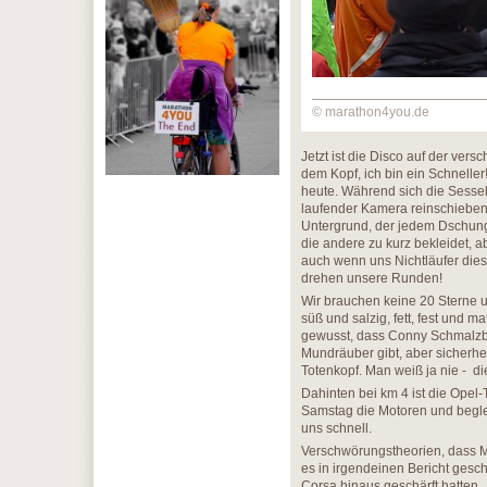
© marathon4you.de
Jetzt ist die Disco auf der vers
dem Kopf, ich bin ein Schnelle
heute. Während sich die Sessel
laufender Kamera reinschieben,
Untergrund, der jedem Dschung
die andere zu kurz bekleidet, ab
auch wenn uns Nichtläufer dies
drehen unsere Runden!
Wir brauchen keine 20 Sterne u
süß und salzig, fett, fest und ma
gewusst, dass Conny Schmalzbro
Mundräuber gibt, aber sicherhe
Totenkopf. Man weiß ja nie - d
Dahinten bei km 4 ist die Opel
Samstag die Motoren und begle
uns schnell.
Verschwörungstheorien, dass M
es in irgendeinen Bericht gesc
Corsa hinaus geschärft hatten