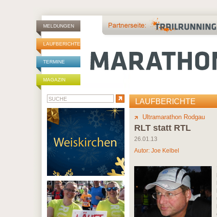
MELDUNGEN
LAUFBERICHTE
TERMINE
MAGAZIN
LAUFBERICHTE
Ultramarathon Rodgau
RLT statt RTL
26.01.13
Autor:
Joe Kelbel