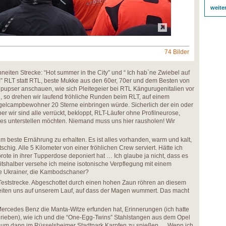
weite
74 Bilder
chneiten Strecke: “Hot summer in the City” und “ Ich hab`ne Zwiebel auf
r!” RLT statt RTL, beste Mukke aus den 60er, 70er und dem Besten von
pupser anschauen, wie sich Pleitegeier bei RTL Kängurugenitalien vor
 so drehen wir laufend fröhliche Runden beim RLT, auf einem
elcampbewohner 20 Sterne einbringen würde. Sicherlich der ein oder
er wir sind alle verrückt, bekloppt, RLT-Läufer ohne Profilneurose,
es unterstellen möchten. Niemand muss uns hier rausholen! Wir
m beste Ernährung zu erhalten. Es ist alles vorhanden, warm und kalt,
tschig. Alle 5 Kilometer von einer fröhlichen Crew serviert. Hätte ich
te in ihrer Tupperdose deponiert hat … Ich glaube ja nicht, dass es
itshalber versehe ich meine isotonische Verpflegung mit einem
ie Ukrainer, die Kambodschaner?
-Teststrecke. Abgeschottet durch einen hohen Zaun röhren an diesem
iten uns auf unserem Lauf, auf dass der Magen wummert. Das macht
ercedes Benz die Manta-Witze erfunden hat, Erinnerungen (ich hatte
hrieben), wie ich und die “One-Egg-Twins” Stahlstangen aus dem Opel
 , um dann im Rüsselsheimer Stadtpark Karpfen zu spießen…. Wenn ich