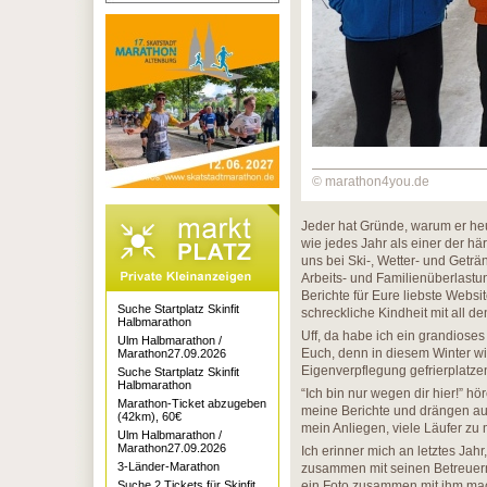
© marathon4you.de
Jeder hat Gründe, warum er heut
wie jedes Jahr als einer der h
uns bei Ski-, Wetter- und Getr
Arbeits- und Familienüberlast
Berichte für Eure liebste Websi
Suche Startplatz Skinfit
schreckliche Kindheit mit all de
Halbmarathon
Uff, da habe ich ein grandioses 
Ulm Halbmarathon /
Euch, denn in diesem Winter w
Marathon27.09.2026
Eigenverpflegung gefrierplatze
Suche Startplatz Skinfit
Halbmarathon
“Ich bin nur wegen dir hier!” h
Marathon-Ticket abzugeben
meine Berichte und drängen auf 
(42km), 60€
mein Anliegen, viele Läufer zu 
Ulm Halbmarathon /
Marathon27.09.2026
Ich erinner mich an letztes Jahr
3-Länder-Marathon
zusammen mit seinen Betreuern 
Suche 2 Tickets für Skinfit
ein Foto zusammen mit ihm mac