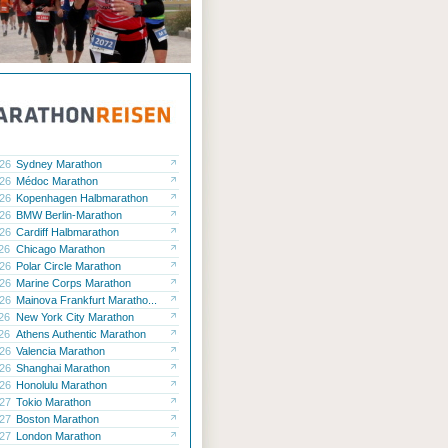
.26
Sydney Marathon
.26
Médoc Marathon
.26
Kopenhagen Halbmarathon
.26
BMW Berlin-Marathon
.26
Cardiff Halbmarathon
.26
Chicago Marathon
.26
Polar Circle Marathon
.26
Marine Corps Marathon
.26
Mainova Frankfurt Maratho...
.26
New York City Marathon
.26
Athens Authentic Marathon
.26
Valencia Marathon
.26
Shanghai Marathon
.26
Honolulu Marathon
.27
Tokio Marathon
.27
Boston Marathon
.27
London Marathon