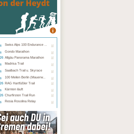
Swiss Alps 100 Endurance ...
26
Gondo Marathon
26
.26
Allgäu Panorama Marathon
Madrisa Trail
26
Saalbach Trail u. Skyrace
26
100 Meilen Berlin (Mauerw...
26
.26
RAG Hartfüßler Trail
Kärnten läuft
26
.26
Churfirsten Trail Run
Resia Rosolina Relay
26