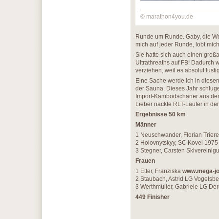
© marathon4you.de
Runde um Runde. Gaby, die Werw
mich auf jeder Runde, lobt mic
Sie hatte sich auch einen großa
Ultrathreaths auf FB! Dadurch w
verziehen, weil es absolut lusti
Eine Sache werde ich in diesem
der Sauna. Dieses Jahr schlu
Import-Kambodschaner aus dem D
Lieber nackte RLT-Läufer in de
Ergebnisse 50 km
Männer
1 Neuschwander, Florian Trierer
2 Holovnytskyy, SC Kovel 1975
3 Stegner, Carsten Skivereini
Frauen
1 Etter, Franziska
www.mega-jo
2 Staubach, Astrid LG Vogelsbe
3 Werthmüller, Gabriele LG De
449 Finisher