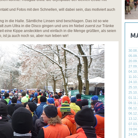
takt und Fotos mit den Schnellen, will dabei sein, das motiviert auch
g in die Halle. Sämtliche Linsen sind beschlagen. Das ist so wie
tatt zum Ultra in die Disco gingen und uns im Nebel zuerst zur Tränke
eit eine Kippe ansteckten und einfach in die Menge grüßten, als seien
 ist ja auch noch so, aber nun leben wir!
30.08
05.09
20.09
27.09
04.10
11.10
24.10
25.10
25.10
01.11
09.11
06.12
06.12
13.12
07.03
19.04
24.04