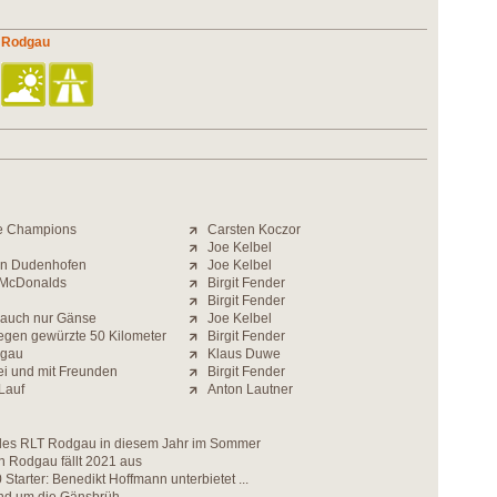
n Rodgau
the Champions
Carsten Koczor
Joe Kelbel
in Dudenhofen
Joe Kelbel
 McDonalds
Birgit Fender
Birgit Fender
d auch nur Gänse
Joe Kelbel
egen gewürzte 50 Kilometer
Birgit Fender
gau
Klaus Duwe
i und mit Freunden
Birgit Fender
Lauf
Anton Lautner
des RLT Rodgau in diesem Jahr im Sommer
n Rodgau fällt 2021 aus
Starter: Benedikt Hoffmann unterbietet ...