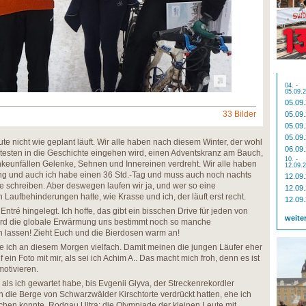
04. -
05.09.
05.09
33 Bilder
05.09
05.09
05.09
e nicht wie geplant läuft. Wir alle haben nach diesem Winter, der wohl
06.09
ärtesten in die Geschichte eingehen wird, einen Adventskranz am Bauch,
10. -
änkeunfällen Gelenke, Sehnen und Innereinen verdreht. Wir alle haben
12.09.
ung und auch ich habe einen 36 Std.-Tag und muss auch noch nachts
12.09
te schreiben. Aber deswegen laufen wir ja, und wer so eine
12.09
n Laufbehinderungen hatte, wie Krasse und ich, der läuft erst recht.
12.09
Entré hingelegt. Ich hoffe, das gibt ein bisschen Drive für jeden von
weite
ird die globale Erwärmung uns bestimmt noch so manche
n lassen! Zieht Euch und die Bierdosen warm an!
öre ich an diesem Morgen vielfach. Damit meinen die jungen Läufer eher
ein Foto mit mir, als sei ich Achim A.. Das macht mich froh, denn es ist
motivieren.
, als ich gewartet habe, bis Evgenii Glyva, der Streckenrekordler
die Berge von Schwarzwälder Kirschtorte verdrückt hatten, ehe ich
hen konnte. Rodgau Ultra: die Olympiade der kleinen Leute mit