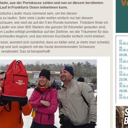
hatte, aus der Portokasse zahlen und nun an diesem berühmten
Lauf in Frankfurts Osten teilnehmen kann.
bodscha-Läufer muss niemand sein, um bei diesen
 zu laufen. Sehr viele Läufer wollen einfach nur bei diesem
 schauen, wie weit sie auf der 5 km Runde kommen. Trotzdem finde ich
Läufer von über 800 Startern die ganzen 50 Kilometer gelaufen sind,
 Laufes erfolgt unmittelbar auf der Ziellinie, wo die Träumerei für das
schlaufes beginnt, und das können Kurzläufer einfach nicht erleben.
07. -
se, wundert sich zunächst, dass es kälter wird, je mehr man schwitzt,
09.08.
legt und sich sogleich mit der heute dominierenden Schweizer
08. -
09.08.
verabredet. Das ist beispielhaft!
09.08
14. -
15.08.
15. -
16.08.
15. -
16.08.
23.08
28. -
30.08.
29.08
04. -
05.09.