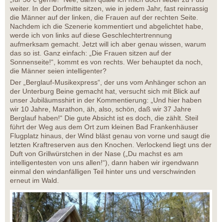
weiter. In der Dorfmitte sitzen, wie in jedem Jahr, fast reinrassig
die Männer auf der linken, die Frauen auf der rechten Seite.
Nachdem ich die Szenerie kommentiert und abgelichtet habe,
werde ich von links auf diese Geschlechtertrennung
aufmerksam gemacht. Jetzt will ich aber genau wissen, warum
das so ist. Ganz einfach: „Die Frauen sitzen auf der
Sonnenseite!“, kommt es von rechts. Wer behauptet da noch,
die Männer seien intelligenter?
Der „Berglauf-Musikexpress“, der uns vom Anhänger schon an
der Unterburg Beine gemacht hat, versucht sich mit Blick auf
unser Jubiläumsshirt in der Kommentierung: „Und hier haben
wir 10 Jahre, Marathon, äh, also, schön, daß wir 37 Jahre
Berglauf haben!“ Die gute Absicht ist es doch, die zählt. Steil
führt der Weg aus dem Ort zum kleinen Bad Frankenhäuser
Flugplatz hinaus, der Wind bläst genau von vorne und saugt die
letzten Kraftreserven aus den Knochen. Verlockend liegt uns der
Duft von Grillwürstchen in der Nase („Du machst es am
intelligentesten von uns allen!“), dann haben wir irgendwann
einmal den windanfälligen Teil hinter uns und verschwinden
erneut im Wald.