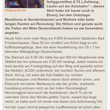
fertiggestellten A 73 („Achtung,
Läufer auf der Autobahn“ – dieses
Shirt halte ich heute noch in
Wolfgang Bernath
Ehren), bei den Untertage-
Marathons in Sondershausen und Merkers oder beim
langen Kanten am Rennsteig: Die Höhen und gerade auch
die Tiefen der Mitte Deutschlands haben es mir besonders
angetan.
Heute führt mich mein Weg ins 9.000 Einwohner-Städtchen Bad
Frankenhausen. Etwa 50 km nördlich von Erfurt liegt es am
Kyffhäusergebirge, dem mit einer Ausdehnung von 19 x 7 km
kleinsten Mittelgebirge Deutschlands.
Die Startzeit um 8:30 Uhr hätte bei gut 400 km Wegstrecke eine
Abfahrt bei mir zuhause um 3:30 Uhr bedingt, daher mache ich
mich bereits am Freitagmittag auf den Weg und genieße schon
die Hinfahrt, AC/DC-unterstützt, bei reichlich Sonne und offenem
Dach. Ach ja, ich sehe die Kali-Halden zur rechten,
Sondershausen und Merkers waren doch wirklich schön, und
Eisenach mit seiner Wartburg so wie der große, markante
Inselsberg erinnern mich an den tollen Rennsteiglauf.
Hervorragend sind auch die Autobahnen, die A 71 ein im
wahrsten Sinne des Wortes glatter Traum, soweit das Auge
reicht, so habe auch ich heute mal etwas vom Aufschwung Ost.
Auf der super zentral gelegenen Lauffestwiese ist schon alles