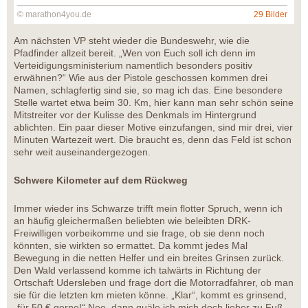
© marathon4you.de
29 Bilder
Am nächsten VP steht wieder die Bundeswehr, wie die
Pfadfinder allzeit bereit. „Wen von Euch soll ich denn im
Verteidigungsministerium namentlich besonders positiv
erwähnen?“ Wie aus der Pistole geschossen kommen drei
Namen, schlagfertig sind sie, so mag ich das. Eine besondere
Stelle wartet etwa beim 30. Km, hier kann man sehr schön seine
Mitstreiter vor der Kulisse des Denkmals im Hintergrund
ablichten. Ein paar dieser Motive einzufangen, sind mir drei, vier
Minuten Wartezeit wert. Die braucht es, denn das Feld ist schon
sehr weit auseinandergezogen.
Schwere Kilometer auf dem Rückweg
Immer wieder ins Schwarze trifft mein flotter Spruch, wenn ich
an häufig gleichermaßen beliebten wie beleibten DRK-
Freiwilligen vorbeikomme und sie frage, ob sie denn noch
könnten, sie wirkten so ermattet. Da kommt jedes Mal
Bewegung in die netten Helfer und ein breites Grinsen zurück.
Den Wald verlassend komme ich talwärts in Richtung der
Ortschaft Udersleben und frage dort die Motorradfahrer, ob man
sie für die letzten km mieten könne. „Klar“, kommt es grinsend,
„für 50 € gerne!“ Nee, dann quäle ich mich doch lieber zu Fuß