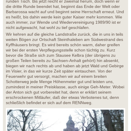
runden Tisch. Bis jetzt reicht er zweimal herum, doch wenn er
die dritte Runde beendet hat, beginnt das Ende der Welt oder
Barbarossa wacht auf und beginnt seine Herrschaft erneut. Und
es heißt, bis dahin werde kein guter Kaiser mehr kommen. Wie
auch immer, zur Wende und Wiedervereinigung 1989/90 ist er
nicht aufgewacht, hat wohl zu tief geschlafen.
Wir kehren auf die gleiche Landstraße zurück, die in uns in teils
weiten Bögen zur Ortschaft Steinthaleben am Südwestrand des
Kyffhäusers bringt. Es wird bereits schön warm, daher greifen
wir bei der ersten Verpflegungsstelle schon tüchtig zu. Kurz
bevor die Straße sich zum Stausee Kelbra (der übrigens zu
großen Teilen bereits zu Sachsen-Anhalt gehört) hin absenkt,
biegen wir nach rechts ab und haben ab jetzt Wald und Gebirge
im Visier, in das wir kurze Zeit später eintauchen. Von der
Feuerwehr gut versorgt, machen wir auf einem breiten
Schotterweg jede Menge Höhenmeter gut und leisten uns,
zumindest in meiner Preisklasse, auch einige Geh-Meter. Wobei
der Anton sich gut vorbereitet hat, denn er erklärt seinem
erschrockenen Mitläufer, daß der etwas Verbotenes tut, denn
schließlich befindet er sich auf dem RENNweg.