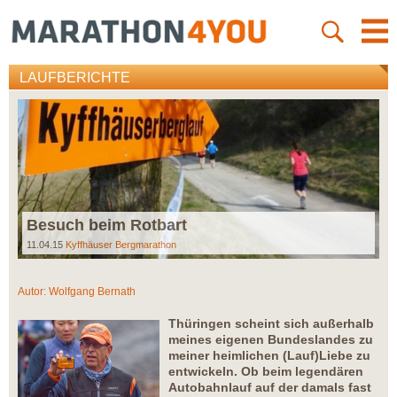
LAUFBERICHTE
Besuch beim Rotbart
11.04.15
Kyffhäuser Bergmarathon
Autor:
Wolfgang Bernath
Thüringen scheint sich außerhalb
meines eigenen Bundeslandes zu
meiner heimlichen (Lauf)Liebe zu
entwickeln. Ob beim legendären
Autobahnlauf auf der damals fast