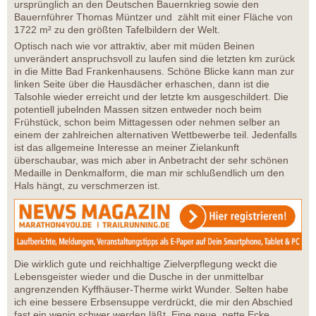
ursprünglich an den Deutschen Bauernkrieg sowie den
Bauernführer Thomas Müntzer und zählt mit einer Fläche von
1722 m² zu den größten Tafelbildern der Welt.
Optisch nach wie vor attraktiv, aber mit müden Beinen
unverändert anspruchsvoll zu laufen sind die letzten km zurück
in die Mitte Bad Frankenhausens. Schöne Blicke kann man zur
linken Seite über die Hausdächer erhaschen, dann ist die
Talsohle wieder erreicht und der letzte km ausgeschildert. Die
potentiell jubelnden Massen sitzen entweder noch beim
Frühstück, schon beim Mittagessen oder nehmen selber an
einem der zahlreichen alternativen Wettbewerbe teil. Jedenfalls
ist das allgemeine Interesse an meiner Zielankunft
überschaubar, was mich aber in Anbetracht der sehr schönen
Medaille in Denkmalform, die man mir schlußendlich um den
Hals hängt, zu verschmerzen ist.
Die wirklich gute und reichhaltige Zielverpflegung weckt die
Lebensgeister wieder und die Dusche in der unmittelbar
angrenzenden Kyffhäuser-Therme wirkt Wunder. Selten habe
ich eine bessere Erbsensuppe verdrückt, die mir den Abschied
fast ein wenig schwer werden läßt. Eine neue, nette Ecke