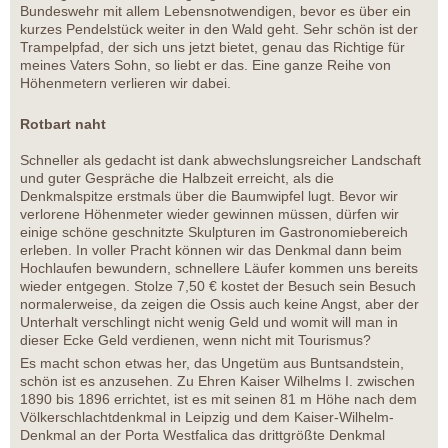
Bundeswehr mit allem Lebensnotwendigen, bevor es über ein
kurzes Pendelstück weiter in den Wald geht. Sehr schön ist der
Trampelpfad, der sich uns jetzt bietet, genau das Richtige für
meines Vaters Sohn, so liebt er das. Eine ganze Reihe von
Höhenmetern verlieren wir dabei.
Rotbart naht
Schneller als gedacht ist dank abwechslungsreicher Landschaft
und guter Gespräche die Halbzeit erreicht, als die
Denkmalspitze erstmals über die Baumwipfel lugt. Bevor wir
verlorene Höhenmeter wieder gewinnen müssen, dürfen wir
einige schöne geschnitzte Skulpturen im Gastronomiebereich
erleben. In voller Pracht können wir das Denkmal dann beim
Hochlaufen bewundern, schnellere Läufer kommen uns bereits
wieder entgegen. Stolze 7,50 € kostet der Besuch sein Besuch
normalerweise, da zeigen die Ossis auch keine Angst, aber der
Unterhalt verschlingt nicht wenig Geld und womit will man in
dieser Ecke Geld verdienen, wenn nicht mit Tourismus?
Es macht schon etwas her, das Ungetüm aus Buntsandstein,
schön ist es anzusehen. Zu Ehren Kaiser Wilhelms I. zwischen
1890 bis 1896 errichtet, ist es mit seinen 81 m Höhe nach dem
Völkerschlachtdenkmal in Leipzig und dem Kaiser-Wilhelm-
Denkmal an der Porta Westfalica das drittgrößte Denkmal