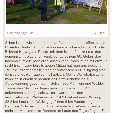
© marathon4you.de
12 Bilder
Schön ist es, wie immer liebe Laufkameraden zu treffen, sei es
Co-Autor Günter Schmidt schon morgens beim Frühstück oder
Eckhard Herwig aus Rieste, mit dem ich im Festzelt u.a. den
gemeinsam gelaufenen Fünfziger zu seinem 50. Geburtstag
nochmals Revue passieren lassen kann. Noch ist es mit etwa 8°
recht frisch, aber bereits gegen Mittag hat man uns trockene
19° in Aussicht gestellt, einen phantastischen Frühlingstag also,
da ist die Kleiderfrage schnell geklärt. Meine Warmhaltesachen
kann ich in einem separaten Zelt erfreulicherweise zur
Aufbewahrung geben, dann stehen 306 Männlein und Weiblein
zum ersten Start des Tages parat (von denen nur 271
ankommen sollten), viele weitere werden bei den
anschließenden Wettbewerben (14,9 km-Lauf und -Walking,
22,2 km-Lauf und –Walking, geführte 6 km-Wanderung,
Bambini-, Schüler-, 6 und 10 km-Läufe bzw. –Walking sowie
mehrere Mountainbike-Rennen) im Laufe des Tages folgen. Ein