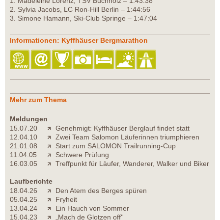
1. Madeleine Lorenz, TSV Buchholz – 1:43:38
2. Sylvia Jacobs, LC Ron-Hill Berlin – 1:44:56
3. Simone Hamann, Ski-Club Springe – 1:47:04
Informationen: Kyffhäuser Bergmarathon
Mehr zum Thema
Meldungen
15.07.20
Genehmigt: Kyffhäuser Berglauf findet statt
12.04.10
Zwei Team Salomon Läuferinnen triumphieren
21.01.08
Start zum SALOMON Trailrunning-Cup
11.04.05
Schwere Prüfung
16.03.05
Treffpunkt für Läufer, Wanderer, Walker und Biker
Laufberichte
18.04.26
Den Atem des Berges spüren
05.04.25
Fryheit
13.04.24
Ein Hauch von Sommer
15.04.23
„Mach de Glotzen off''