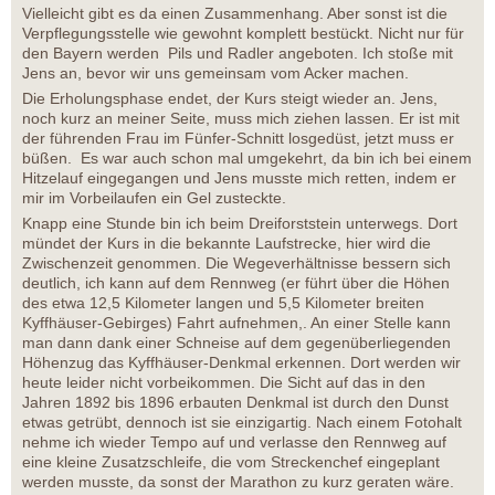
Vielleicht gibt es da einen Zusammenhang. Aber sonst ist die
Verpflegungsstelle wie gewohnt komplett bestückt. Nicht nur für
den Bayern werden Pils und Radler angeboten. Ich stoße mit
Jens an, bevor wir uns gemeinsam vom Acker machen.
Die Erholungsphase endet, der Kurs steigt wieder an. Jens,
noch kurz an meiner Seite, muss mich ziehen lassen. Er ist mit
der führenden Frau im Fünfer-Schnitt losgedüst, jetzt muss er
büßen. Es war auch schon mal umgekehrt, da bin ich bei einem
Hitzelauf eingegangen und Jens musste mich retten, indem er
mir im Vorbeilaufen ein Gel zusteckte.
Knapp eine Stunde bin ich beim Dreiforststein unterwegs. Dort
mündet der Kurs in die bekannte Laufstrecke, hier wird die
Zwischenzeit genommen. Die Wegeverhältnisse bessern sich
deutlich, ich kann auf dem Rennweg (er führt über die Höhen
des etwa 12,5 Kilometer langen und 5,5 Kilometer breiten
Kyffhäuser-Gebirges) Fahrt aufnehmen,. An einer Stelle kann
man dann dank einer Schneise auf dem gegenüberliegenden
Höhenzug das Kyffhäuser-Denkmal erkennen. Dort werden wir
heute leider nicht vorbeikommen. Die Sicht auf das in den
Jahren 1892 bis 1896 erbauten Denkmal ist durch den Dunst
etwas getrübt, dennoch ist sie einzigartig. Nach einem Fotohalt
nehme ich wieder Tempo auf und verlasse den Rennweg auf
eine kleine Zusatzschleife, die vom Streckenchef eingeplant
werden musste, da sonst der Marathon zu kurz geraten wäre.