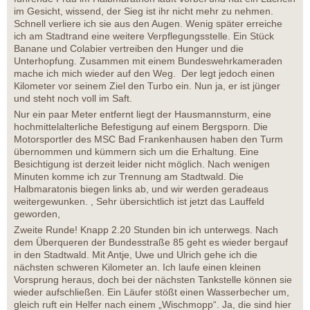
im Gesicht, wissend, der Sieg ist ihr nicht mehr zu nehmen.
Schnell verliere ich sie aus den Augen. Wenig später erreiche
ich am Stadtrand eine weitere Verpflegungsstelle. Ein Stück
Banane und Colabier vertreiben den Hunger und die
Unterhopfung. Zusammen mit einem Bundeswehrkameraden
mache ich mich wieder auf den Weg. Der legt jedoch einen
Kilometer vor seinem Ziel den Turbo ein. Nun ja, er ist jünger
und steht noch voll im Saft.
Nur ein paar Meter entfernt liegt der Hausmannsturm, eine
hochmittelalterliche Befestigung auf einem Bergsporn. Die
Motorsportler des MSC Bad Frankenhausen haben den Turm
übernommen und kümmern sich um die Erhaltung. Eine
Besichtigung ist derzeit leider nicht möglich. Nach wenigen
Minuten komme ich zur Trennung am Stadtwald. Die
Halbmaratonis biegen links ab, und wir werden geradeaus
weitergewunken. , Sehr übersichtlich ist jetzt das Lauffeld
geworden,
Zweite Runde! Knapp 2.20 Stunden bin ich unterwegs. Nach
dem Überqueren der Bundesstraße 85 geht es wieder bergauf
in den Stadtwald. Mit Antje, Uwe und Ulrich gehe ich die
nächsten schweren Kilometer an. Ich laufe einen kleinen
Vorsprung heraus, doch bei der nächsten Tankstelle können sie
wieder aufschließen. Ein Läufer stößt einen Wasserbecher um,
gleich ruft ein Helfer nach einem „Wischmopp“. Ja, die sind hier