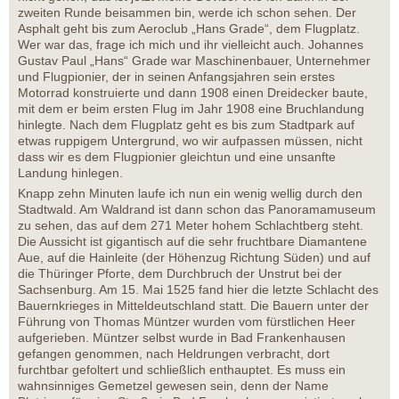
zweiten Runde beisammen bin, werde ich schon sehen. Der
Asphalt geht bis zum Aeroclub „Hans Grade“, dem Flugplatz.
Wer war das, frage ich mich und ihr vielleicht auch. Johannes
Gustav Paul „Hans“ Grade war Maschinenbauer, Unternehmer
und Flugpionier, der in seinen Anfangsjahren sein erstes
Motorrad konstruierte und dann 1908 einen Dreidecker baute,
mit dem er beim ersten Flug im Jahr 1908 eine Bruchlandung
hinlegte. Nach dem Flugplatz geht es bis zum Stadtpark auf
etwas ruppigem Untergrund, wo wir aufpassen müssen, nicht
dass wir es dem Flugpionier gleichtun und eine unsanfte
Landung hinlegen.
Knapp zehn Minuten laufe ich nun ein wenig wellig durch den
Stadtwald. Am Waldrand ist dann schon das Panoramamuseum
zu sehen, das auf dem 271 Meter hohem Schlachtberg steht.
Die Aussicht ist gigantisch auf die sehr fruchtbare Diamantene
Aue, auf die Hainleite (der Höhenzug Richtung Süden) und auf
die Thüringer Pforte, dem Durchbruch der Unstrut bei der
Sachsenburg. Am 15. Mai 1525 fand hier die letzte Schlacht des
Bauernkrieges in Mitteldeutschland statt. Die Bauern unter der
Führung von Thomas Müntzer wurden vom fürstlichen Heer
aufgerieben. Müntzer selbst wurde in Bad Frankenhausen
gefangen genommen, nach Heldrungen verbracht, dort
furchtbar gefoltert und schließlich enthauptet. Es muss ein
wahnsinniges Gemetzel gewesen sein, denn der Name