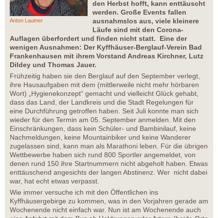
den Herbst hofft, kann enttäuscht
werden. Große Events fallen
ausnahmslos aus, viele kleinere
Anton Lautner
Läufe sind mit den Corona-
Auflagen überfordert und finden nicht statt. Eine der
wenigen Ausnahmen: Der Kyffhäuser-Berglauf-Verein Bad
Frankenhausen mit ihrem Vorstand Andreas Kirchner, Lutz
Dildey und Thomas Jauer.
Frühzeitig haben sie den Berglauf auf den September verlegt,
ihre Hausaufgaben mit dem (mittlerweile nicht mehr hörbaren
Wort) „Hygienekonzept“ gemacht und vielleicht Glück gehabt,
dass das Land, der Landkreis und die Stadt Regelungen für
eine Durchführung getroffen haben. Seit Juli konnte man sich
wieder für den Termin am 05. September anmelden. Mit den
Einschränkungen, dass kein Schüler- und Bambinilauf, keine
Nachmeldungen, keine Mountainbiker und keine Wanderer
zugelassen sind, kann man als Marathoni leben. Für die übrigen
Wettbewerbe haben sich rund 800 Sportler angemeldet, von
denen rund 150 ihre Startnummern nicht abgeholt haben. Etwas
enttäuschend angesichts der langen Abstinenz. Wer nicht dabei
war, hat echt etwas verpasst.
Wie immer versuche ich mit den Öffentlichen ins
Kyffhäusergebirge zu kommen, was in den Vorjahren gerade am
Wochenende nicht einfach war. Nun ist am Wochenende auch