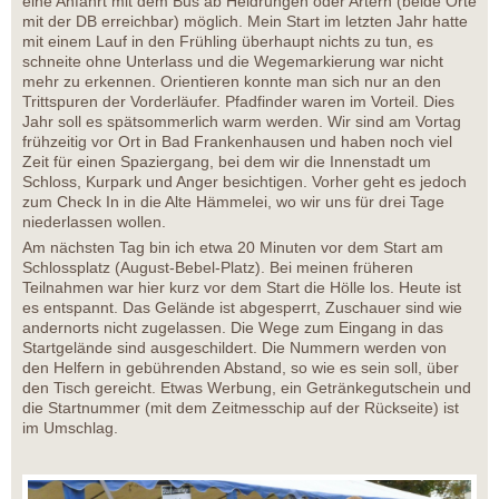
eine Anfahrt mit dem Bus ab Heldrungen oder Artern (beide Orte
mit der DB erreichbar) möglich. Mein Start im letzten Jahr hatte
mit einem Lauf in den Frühling überhaupt nichts zu tun, es
schneite ohne Unterlass und die Wegemarkierung war nicht
mehr zu erkennen. Orientieren konnte man sich nur an den
Trittspuren der Vorderläufer. Pfadfinder waren im Vorteil. Dies
Jahr soll es spätsommerlich warm werden. Wir sind am Vortag
frühzeitig vor Ort in Bad Frankenhausen und haben noch viel
Zeit für einen Spaziergang, bei dem wir die Innenstadt um
Schloss, Kurpark und Anger besichtigen. Vorher geht es jedoch
zum Check In in die Alte Hämmelei, wo wir uns für drei Tage
niederlassen wollen.
Am nächsten Tag bin ich etwa 20 Minuten vor dem Start am
Schlossplatz (August-Bebel-Platz). Bei meinen früheren
Teilnahmen war hier kurz vor dem Start die Hölle los. Heute ist
es entspannt. Das Gelände ist abgesperrt, Zuschauer sind wie
andernorts nicht zugelassen. Die Wege zum Eingang in das
Startgelände sind ausgeschildert. Die Nummern werden von
den Helfern in gebührenden Abstand, so wie es sein soll, über
den Tisch gereicht. Etwas Werbung, ein Getränkegutschein und
die Startnummer (mit dem Zeitmesschip auf der Rückseite) ist
im Umschlag.