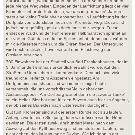
Zurück auf der „Waldautobahn“ sehe ich am Seebersbrunnen
jede Menge Wegweiser. Entgegen der Laufrichtung liegt der vier
Kilometer entfernte Ententeich, wo uns in „normalen“ Jahren
stets eine kleine Traileinheit erwartet hat. In Laufrichtung ist der
Dorfplatz von Udersleben noch drei Kilometer weg. Diese sind
jedoch sehr gefällig, geht es doch meist nur bergab. Zuvor
endet der Wald und der Führende im Halbmarathon sprintet an
mir vorbei. Gut, dass er keine Spikes anhat, denn sonst würden
mir die Kieselsteinchen um die Ohren fliegen. Der Untergrund
wird noch rustikaler, bevor wir auf dem Pflasterweg den
Ortskern erreichen.
700 Einwohner hat der Stadtteil von Bad Frankenhausen, der im
9. Jahrhundert erstmals urkundlich erwähnt wurde. Auf den
Straßen in Udersleben ist kaum Verkehr. Dennoch sind viele
freundliche Helfer zum Absperren eingesetzt. Am
Dorfgemeinschaftshaus sind wie immer einige Leute
versammelt, die uns vorschriftsmäßig in gehörigem
Abstandzujubeln. Am Dorfberg wartet dann die „zweete Tanke“,
so ein Helfer. Bier hat man für den Bayern auch hier im Angebot,
der ob seines Dialektes nach Österreicher durchgeht.
Gut fünf Kilometer sind auf der ersten Runde noch zu laufen.
Anfangs wartet eine Steigung, denn wir müssen wieder Höhe
gewinnen. Die ersten zwei-, dreihundert Meter nach dem
Abzweig auf den Kyffhäuserweg sind am steilsten. Laufen, nur
nicht gehen, das ist jetzt meine Devise. Wie ich dann in der