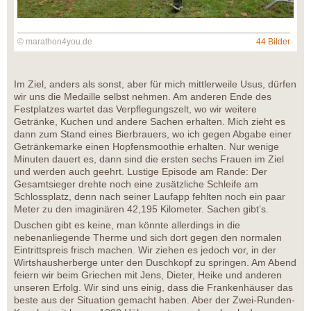
© marathon4you.de
44 Bilder
Im Ziel, anders als sonst, aber für mich mittlerweile Usus, dürfen
wir uns die Medaille selbst nehmen. Am anderen Ende des
Festplatzes wartet das Verpflegungszelt, wo wir weitere
Getränke, Kuchen und andere Sachen erhalten. Mich zieht es
dann zum Stand eines Bierbrauers, wo ich gegen Abgabe einer
Getränkemarke einen Hopfensmoothie erhalten. Nur wenige
Minuten dauert es, dann sind die ersten sechs Frauen im Ziel
und werden auch geehrt. Lustige Episode am Rande: Der
Gesamtsieger drehte noch eine zusätzliche Schleife am
Schlossplatz, denn nach seiner Laufapp fehlten noch ein paar
Meter zu den imaginären 42,195 Kilometer. Sachen gibt’s.
Duschen gibt es keine, man könnte allerdings in die
nebenanliegende Therme und sich dort gegen den normalen
Eintrittspreis frisch machen. Wir ziehen es jedoch vor, in der
Wirtshausherberge unter den Duschkopf zu springen. Am Abend
feiern wir beim Griechen mit Jens, Dieter, Heike und anderen
unseren Erfolg. Wir sind uns einig, dass die Frankenhäuser das
beste aus der Situation gemacht haben. Aber der Zwei-Runden-