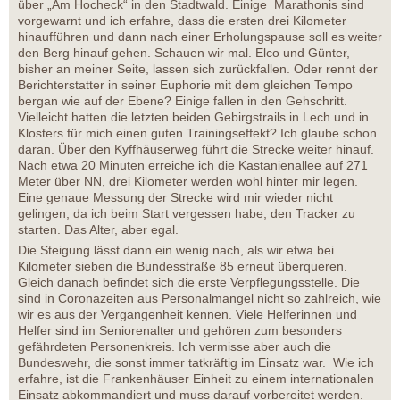
über „Am Hocheck“ in den Stadtwald. Einige Marathonis sind
vorgewarnt und ich erfahre, dass die ersten drei Kilometer
hinaufführen und dann nach einer Erholungspause soll es weiter
den Berg hinauf gehen. Schauen wir mal. Elco und Günter,
bisher an meiner Seite, lassen sich zurückfallen. Oder rennt der
Berichterstatter in seiner Euphorie mit dem gleichen Tempo
bergan wie auf der Ebene? Einige fallen in den Gehschritt.
Vielleicht hatten die letzten beiden Gebirgstrails in Lech und in
Klosters für mich einen guten Trainingseffekt? Ich glaube schon
daran. Über den Kyffhäuserweg führt die Strecke weiter hinauf.
Nach etwa 20 Minuten erreiche ich die Kastanienallee auf 271
Meter über NN, drei Kilometer werden wohl hinter mir legen.
Eine genaue Messung der Strecke wird mir wieder nicht
gelingen, da ich beim Start vergessen habe, den Tracker zu
starten. Das Alter, aber egal.
Die Steigung lässt dann ein wenig nach, als wir etwa bei
Kilometer sieben die Bundesstraße 85 erneut überqueren.
Gleich danach befindet sich die erste Verpflegungsstelle. Die
sind in Coronazeiten aus Personalmangel nicht so zahlreich, wie
wir es aus der Vergangenheit kennen. Viele Helferinnen und
Helfer sind im Seniorenalter und gehören zum besonders
gefährdeten Personenkreis. Ich vermisse aber auch die
Bundeswehr, die sonst immer tatkräftig im Einsatz war. Wie ich
erfahre, ist die Frankenhäuser Einheit zu einem internationalen
Einsatz abkommandiert und muss darauf vorbereitet werden.