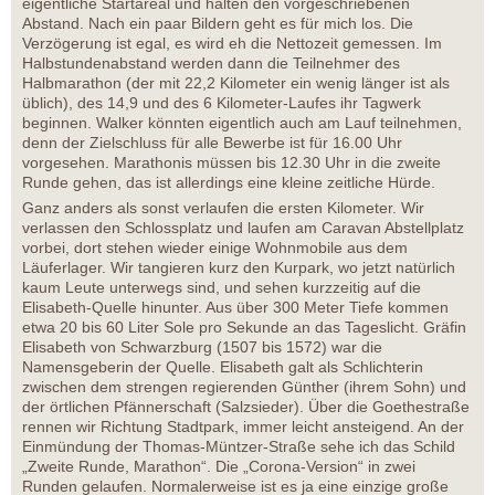
eigentliche Startareal und halten den vorgeschriebenen
Abstand. Nach ein paar Bildern geht es für mich los. Die
Verzögerung ist egal, es wird eh die Nettozeit gemessen. Im
Halbstundenabstand werden dann die Teilnehmer des
Halbmarathon (der mit 22,2 Kilometer ein wenig länger ist als
üblich), des 14,9 und des 6 Kilometer-Laufes ihr Tagwerk
beginnen. Walker könnten eigentlich auch am Lauf teilnehmen,
denn der Zielschluss für alle Bewerbe ist für 16.00 Uhr
vorgesehen. Marathonis müssen bis 12.30 Uhr in die zweite
Runde gehen, das ist allerdings eine kleine zeitliche Hürde.
Ganz anders als sonst verlaufen die ersten Kilometer. Wir
verlassen den Schlossplatz und laufen am Caravan Abstellplatz
vorbei, dort stehen wieder einige Wohnmobile aus dem
Läuferlager. Wir tangieren kurz den Kurpark, wo jetzt natürlich
kaum Leute unterwegs sind, und sehen kurzzeitig auf die
Elisabeth-Quelle hinunter. Aus über 300 Meter Tiefe kommen
etwa 20 bis 60 Liter Sole pro Sekunde an das Tageslicht. Gräfin
Elisabeth von Schwarzburg (1507 bis 1572) war die
Namensgeberin der Quelle. Elisabeth galt als Schlichterin
zwischen dem strengen regierenden Günther (ihrem Sohn) und
der örtlichen Pfännerschaft (Salzsieder). Über die Goethestraße
rennen wir Richtung Stadtpark, immer leicht ansteigend. An der
Einmündung der Thomas-Müntzer-Straße sehe ich das Schild
„Zweite Runde, Marathon“. Die „Corona-Version“ in zwei
Runden gelaufen. Normalerweise ist es ja eine einzige große