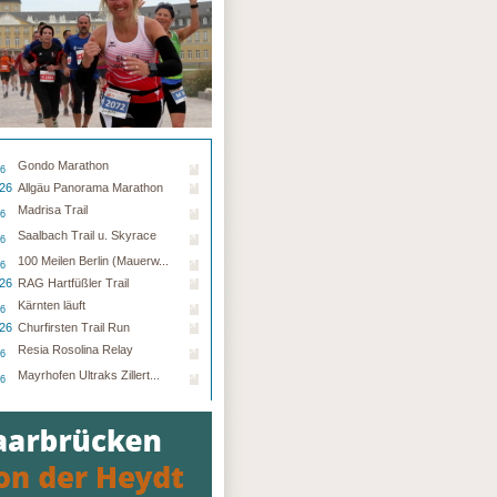
Gondo Marathon
26
.26
Allgäu Panorama Marathon
Madrisa Trail
26
Saalbach Trail u. Skyrace
26
100 Meilen Berlin (Mauerw...
26
.26
RAG Hartfüßler Trail
Kärnten läuft
26
.26
Churfirsten Trail Run
Resia Rosolina Relay
26
Mayrhofen Ultraks Zillert...
26