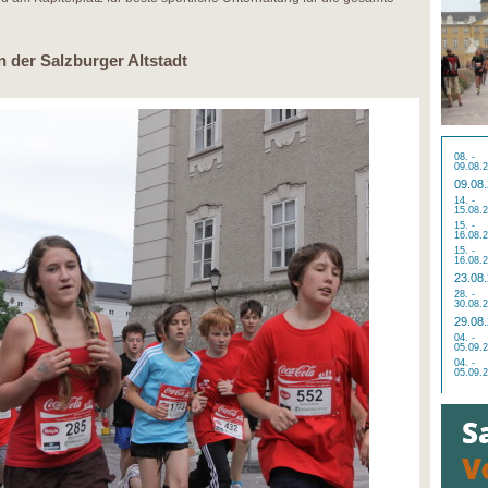
n der Salzburger Altstadt
08. -
09.08.
09.08
14. -
15.08.
15. -
16.08.
15. -
16.08.
23.08
28. -
30.08.
29.08
04. -
05.09.
04. -
05.09.