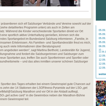
 präsentieren sich elf Salzburger Verbände und Vereine sowohl auf der
iehe detailliertes Programm unten) als auch in Zelten am
05.09
atz. Während die Kinder verschiedenste Sportarten direkt vor Ort
05.09
eine sportlich aktive Unterhaltung genießen, können sich die
05.09
des Sportangebot im Bundesland Salzburg informieren. „Familie, in
05.09
meinsamen Erlebnissen. Als Familien- und Sportlandesrätin freut es mich,
 auch viele Informationen über Beratungsund
06.09
ern angeboten werden“, sagt Martina Berthold, Landesrätin für Jugend,
10. -
12.09.
tellungnahme und fordert die Salzburgerinnen und Salzburger zum
12.09
eue Sportarten aus, treffen Sie auch Sportlerinnen und Sportler oder
12.09
sundheitsmeile – und das alles inmitten unserer schönen Salzburger
12.09
12.09
weite
d Sportler des Tages erhalten bei einem Gewinnspiel gute Chancen auf
ens zehn der 14 Stationen der LSOFitness-Pyramide auf der LSO-„get
ortMall@Salzburg Marathon und vor Ort in der Alstadt aufliegt,
 LSO-„get active card“ in die Gewinnbox neben der Marathon-Bühne
einem Gewinnspiel teil.