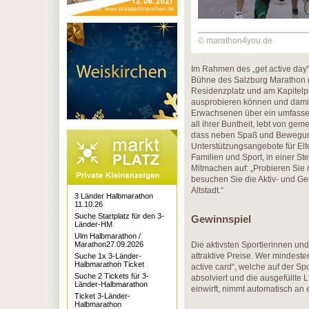
© marathon4you.de
Im Rahmen des „get active day“
Bühne des Salzburg Marathon (s
Residenzplatz und am Kapitelpl
ausprobieren können und damit 
Erwachsenen über ein umfassen
all ihrer Buntheit, lebt von ge
dass neben Spaß und Bewegung
Unterstützungsangebote für Elt
Familien und Sport, in einer S
Mitmachen auf: „Probieren Sie n
besuchen Sie die Aktiv- und Ge
Altstadt.“
3 Länder Halbmarathon
11.10.26
Suche Startplatz für den 3-
Gewinnspiel
Länder-HM
Ulm Halbmarathon /
Marathon27.09.2026
Die aktivsten Sportlerinnen un
attraktive Preise. Wer mindest
Suche 1x 3-Länder-
Halbmarathon Ticket
active card“, welche auf der Sp
Suche 2 Tickets für 3-
absolviert und die ausgefüllte
Länder-Halbmarathon
einwirft, nimmt automatisch an 
Ticket 3-Länder-
Halbmarathon