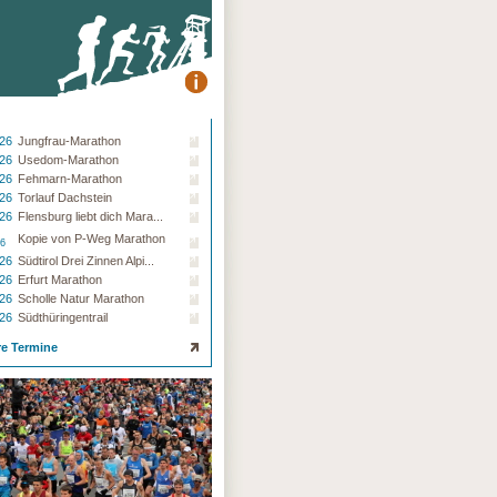
.26
Jungfrau-Marathon
.26
Usedom-Marathon
.26
Fehmarn-Marathon
.26
Torlauf Dachstein
.26
Flensburg liebt dich Mara...
Kopie von P-Weg Marathon
26
.26
Südtirol Drei Zinnen Alpi...
.26
Erfurt Marathon
.26
Scholle Natur Marathon
.26
Südthüringentrail
re Termine