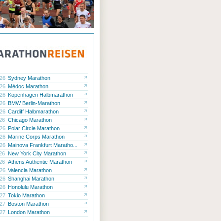
.26
Sydney Marathon
.26
Médoc Marathon
.26
Kopenhagen Halbmarathon
.26
BMW Berlin-Marathon
.26
Cardiff Halbmarathon
.26
Chicago Marathon
.26
Polar Circle Marathon
.26
Marine Corps Marathon
.26
Mainova Frankfurt Maratho...
.26
New York City Marathon
.26
Athens Authentic Marathon
.26
Valencia Marathon
.26
Shanghai Marathon
.26
Honolulu Marathon
.27
Tokio Marathon
.27
Boston Marathon
.27
London Marathon