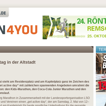
TE
ag in der Altstadt
i steht am Residenzplatz und am Kapitelplatz ganz im Zeichen des
„get active day“ mit zahleichen spannenden Angeboten umrahmt die
on: den Kids-Marathon, den Coca-Cola Junior Marathon und den
onslauf.
burg Marathon in Zusammenarbeit mit der Landessportorganisation LSO
und Vereinen einen „get active day“, der am Samstag, 2. Mai von 12–
 am Kapitelplatz für beste sportliche Unterhaltung für die gesamte