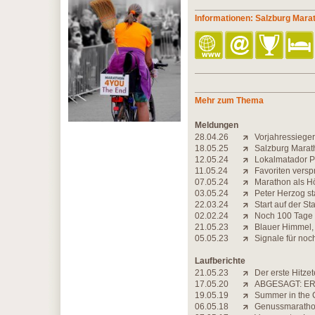
Informationen: Salzburg Mara
Mehr zum Thema
Meldungen
28.04.26
Vorjahressieger
18.05.25
Salzburg Marath
12.05.24
Lokalmatador Pe
11.05.24
Favoriten vers
07.05.24
Marathon als Hö
03.05.24
Peter Herzog st
22.03.24
Start auf der St
02.02.24
Noch 100 Tage 
21.05.23
Blauer Himmel,
05.05.23
Signale für noc
Laufberichte
21.05.23
Der erste Hitzet
17.05.20
ABGESAGT: ER
19.05.19
Summer in the C
06.05.18
Genussmarathon