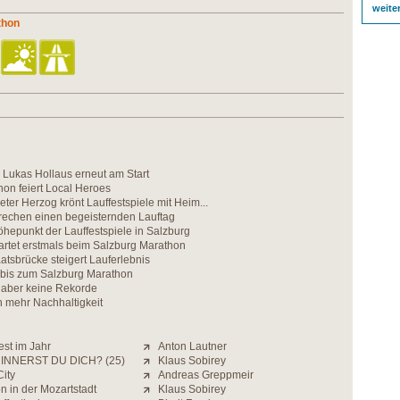
weite
thon
 Lukas Hollaus erneut am Start
on feiert Local Heroes
ter Herzog krönt Lauffestspiele mit Heim...
prechen einen begeisternden Lauftag
hepunkt der Lauffestspiele in Salzburg
artet erstmals beim Salzburg Marathon
aatsbrücke steigert Lauferlebnis
bis zum Salzburg Marathon
 aber keine Rekorde
h mehr Nachhaltigkeit
est im Jahr
Anton Lautner
INNERST DU DICH? (25)
Klaus Sobirey
ity
Andreas Greppmeir
 in der Mozartstadt
Klaus Sobirey