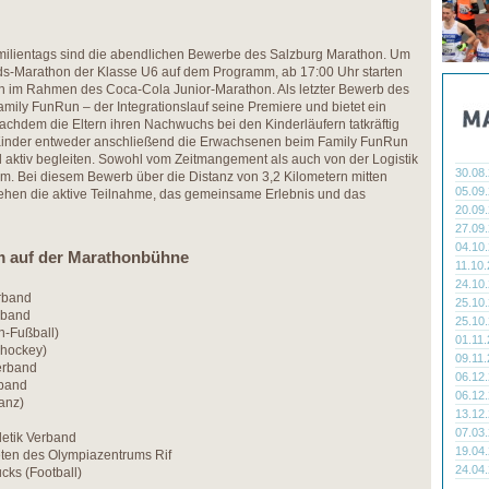
ilientags sind die abendlichen Bewerbe des Salzburg Marathon. Um
ids-Marathon der Klasse U6 auf dem Programm, ab 17:00 Uhr starten
en im Rahmen des Coca-Cola Junior-Marathon. Als letzter Bewerb des
amily FunRun – der Integrationslauf seine Premiere und bietet ein
Nachdem die Eltern ihren Nachwuchs bei den Kinderläufern tatkräftig
 Kinder entweder anschließend die Erwachsenen beim Family FunRun
ll aktiv begleiten. Sowohl vom Zeitmangement als auch von der Logistik
30.08
lem. Bei diesem Bewerb über die Distanz von 3,2 Kilometern mitten
05.09
stehen die aktive Teilnahme, das gemeinsame Erlebnis und das
20.09
27.09
04.10
m auf der Marathonbühne
11.10
24.10
rband
25.10
rband
25.10
-Fußball)
01.11
shockey)
09.11
erband
06.12
rband
06.12
anz)
13.12
07.03
letik Verband
19.04
eten des Olympiazentrums Rif
24.04
cks (Football)