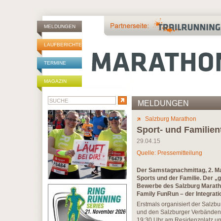
MELDUNGEN
LAUFBERICHTE
TERMINE
MAGAZIN
MELDUNGEN
Salzburg Marathon
Sport- und Familient
29.04.15
Quelle: Pressemitteilung
Der Samstagnachmittag, 2. Ma
Sports und der Familie. Der 
Bewerbe des Salzburg Marath
Family FunRun – der Integrati
Erstmals organisiert der Salz
und den Salzburger Verbänden 
19:30 Uhr am Residenzplatz und