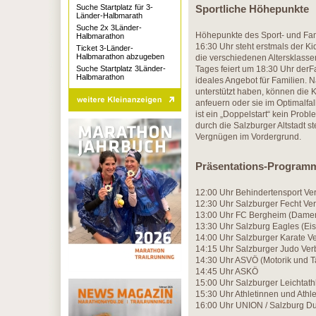
Suche Startplatz für 3-
Sportliche Höhepunkte
Länder-Halbmarath
Suche 2x 3Länder-
Höhepunkte des Sport- und Fam
Halbmarathon
16:30 Uhr steht erstmals der K
Ticket 3-Länder-
Halbmarathon abzugeben
die verschiedenen Altersklass
Suche Startplatz 3Länder-
Tages feiert um 18:30 Uhr derF
Halbmarathon
ideales Angebot für Familien. 
unterstützt haben, können die
anfeuern oder sie im Optimalfa
ist ein „Doppelstart“ kein Prob
durch die Salzburger Altstadt 
Vergnügen im Vordergrund.
Präsentations-Program
12:00 Uhr Behindertensport Ve
12:30 Uhr Salzburger Fecht Ve
13:00 Uhr FC Bergheim (Damen
13:30 Uhr Salzburg Eagles (Ei
14:00 Uhr Salzburger Karate V
14:15 Uhr Salzburger Judo Ve
14:30 Uhr ASVÖ (Motorik und T
14:45 Uhr ASKÖ
15:00 Uhr Salzburger Leichtath
15:30 Uhr Athletinnen und Athl
16:00 Uhr UNION / Salzburg Du