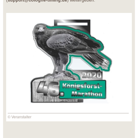
(
support@cologne-timing.de
) weitergeben.
© Veranstalter