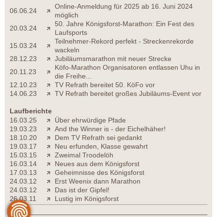
Online-Anmeldung für 2025 ab 16. Juni 2024
06.06.24
möglich
50. Jahre Königsforst-Marathon: Ein Fest des
20.03.24
Laufsports
Teilnehmer-Rekord perfekt - Streckenrekorde
15.03.24
wackeln
28.12.23
Jubiläumsmarathon mit neuer Strecke
Köfo-Marathon Organisatoren entlassen Uhu in
20.11.23
die Freihe...
12.10.23
TV Refrath bereitet 50. KöFo vor
14.06.23
TV Refrath bereitet großes Jubiläums-Event vor
Laufberichte
16.03.25
Über ehrwürdige Pfade
19.03.23
And the Winner is - der Eichelhäher!
18.10.20
Dem TV Refrath sei gedankt
19.03.17
Neu erfunden, Klasse gewahrt
15.03.15
Zweimal Troodelöh
16.03.14
Neues aus dem Königsforst
17.03.13
Geheimnisse des Königsforst
24.03.12
Erst Weenix dann Marathon
24.03.12
Das ist der Gipfel!
26.03.11
Lustig im Königsforst