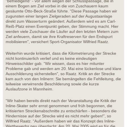
“befriedigend" - vor allem wegen der Schlusspassage, die in
einem Bogen am Ziel vorbei in die von Zuschauern kaum
gesäumte Otto-Beck-Straße führte. “Diese Passage haben wir
zugunsten einer langen Zielgeraden auf der Augustaanlage
direkt zum Wasserturm geändert. Außerdem wird es am Carl-
Reiß-Platz einen Eventpunkt geben, der Stimmung macht. Hier
werden viele Zuschauer die Läufer auf den letzten Metern zum
Ziel anfeuern, damit sie ihre Kraftreserven für den Endspurt
mobilisieren", versichert Sport-Organisator Wilfried Raatz.
Weiterhin wurde kritisiert, dass die Kilometrierung der Strecke
nicht kontinuierlich verlief und es keine eindeutigen
Hinweisschilder gab. “Wir wissen, dass es hier mitunter
Probleme gab und werden am 20. Mai eine lückenlose und klare
Ausschilderung sicherstellen", so Raatz. Kritik an der Strecke
kam auch von den Inlinern: Sie bemängelten die Fehlleitung, die
teilweise verwirrende Beschilderung sowie die kurze
Auslaufzone in Mannheim.
“Wir haben bereits direkt nach der Veranstaltung die Kritik der
Inline-Skater sehr ernst genommen und früh begonnen, die
kritisierten Streckenabschnitte zu entschärfen - besonders die
Hindernisse auf der Strecke wird es nicht mehr geben!", so
Wilfried Raatz. “Außerdem haben wir das Konzept des Inline-
Wettbewerbs neu überdacht. Am 20. Mai 2005 wird es für die