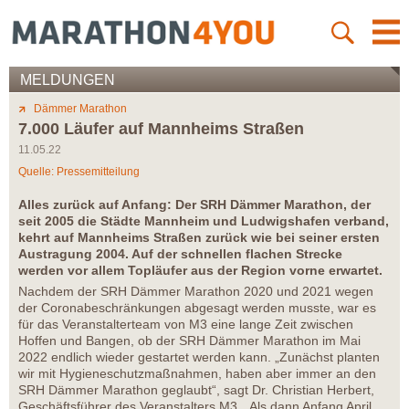
MELDUNGEN
Dämmer Marathon
7.000 Läufer auf Mannheims Straßen
11.05.22
Quelle: Pressemitteilung
Alles zurück auf Anfang: Der SRH Dämmer Marathon, der
seit 2005 die Städte Mannheim und Ludwigshafen verband,
kehrt auf Mannheims Straßen zurück wie bei seiner ersten
Austragung 2004. Auf der schnellen flachen Strecke
werden vor allem Topläufer aus der Region vorne erwartet.
Nachdem der SRH Dämmer Marathon 2020 und 2021 wegen
der Coronabeschränkungen abgesagt werden musste, war es
für das Veranstalterteam von M3 eine lange Zeit zwischen
Hoffen und Bangen, ob der SRH Dämmer Marathon im Mai
2022 endlich wieder gestartet werden kann. „Zunächst planten
wir mit Hygieneschutzmaßnahmen, haben aber immer an den
SRH Dämmer Marathon geglaubt“, sagt Dr. Christian Herbert,
Geschäftsführer des Veranstalters M3. „Als dann Anfang April