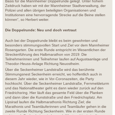
Basis für die Mannheimer Doppelrunde gelegt. Unter hohem
Zeitdruck haben wir mit der Mannheimer Stadtverwaltung, der
Polizei und allen übrigen beteiligten Organisationen und
Institutionen eine hervorragende Strecke auf die Beine stellen
können“, so Herbert weiter.
Die Doppelrunde: Neu und doch vertraut
Auch bei der Doppelrunde bleibt es beim gewohnten und
besonders stimmungsvollen Start und Ziel vor dem Mannheimer
Rosengarten. Die erste Runde entspricht im Wesentlichen der
Streckenführung des Halbmarathon von 2019: Die
Teilnehmerinnen und Teilnehmer laufen auf Augustaanlage und
Theodor-Heuss-Anlage Richtung Neuostheim.
Über die Seckenheimer Landstraße wird das berühmte
Stimmungsnest Seckenheim erreicht, wo hoffentlich auch in
diesem Jahr wieder, wie in Vor-Coronazeiten, die Party
hochkocht. Über die Seckenheimer Landstraße, Fernmeldeturm
und das Nationaltheater geht es dann wieder zurück auf den
Friedrichsring. Hier läuft das gesamte Feld über die Planken
und dann über die Kunststraße und den Friedrichsplatz. Am
Lipsirad laufen die Halbmarathonis Richtung Ziel; die
Marathonis und Teamläuferinnen und Teamläufer gehen in die
zweite Runde Richtung Seckenheim. Wie in der ersten Runde