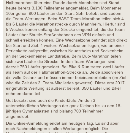
Halbmarathon über eine Runde durch Mannheim sind Stand
heute bereits 3.100 Teilnehmer angemeldet. Beim Monnemer
10er gehen 900 Läufer an den Start. Sehr beliebt sind zudem
die Team-Wertungen. Beim BASF Team-Marathon teilen sich 4
bis 6 Läufer die Marathonstrecke durch Mannheim. Hierfür sind
5 Wechselzonen entlang der Strecke eingerichtet, die die Team-
Läufer über Shuttle-Straßenbahnen des VRN einfach und
schnell erreichen können. Eine Wechselzone befindet sich direkt
bei Start und Ziel. 4 weitere Wechselzonen liegen, wie an einer
Perlenkette aufgereiht, zwischen Neuostheim und Seckenheim
an der Seckenheimer Landstraße. Beim Duo-Marathon teilen
sich zwei Läufer die Strecke. In den Team-Wertungen sind
derzeit 750 Läufer gemeldet. Bei Bike & Run treten zwei Läufer
als Team auf der Halbmarathon-Strecke an. Beide absolvieren
die volle Distanz und müssen immer beieinanderbleiben (im Ziel
wird die Zeit des 2. Team-Mitgliedes gewertet). Diese erst 2017
eingeführte Wertung ist äußerst beliebt. 350 Läufer und Biker
nehmen daran teil.
Gut besetzt sind auch die Kinderläufe. An den 3
unterschiedlichen Wertungen der ganz Kleinen bis zu den 18-
jährigen Gymnasiasten sind bislang 700 Teilnehmer
angemeldet.
Die Online-Anmeldung endet am heutigen Tag. Es sind aber
noch Nachmeldungen in allen Wertungen möglich. Die