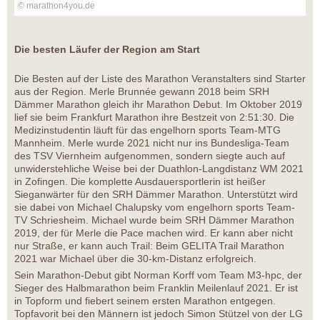
© marathon4you.de
Die besten Läufer der Region am Start
Die Besten auf der Liste des Marathon Veranstalters sind Starter
aus der Region. Merle Brunnée gewann 2018 beim SRH
Dämmer Marathon gleich ihr Marathon Debut. Im Oktober 2019
lief sie beim Frankfurt Marathon ihre Bestzeit von 2:51:30. Die
Medizinstudentin läuft für das engelhorn sports Team-MTG
Mannheim. Merle wurde 2021 nicht nur ins Bundesliga-Team
des TSV Viernheim aufgenommen, sondern siegte auch auf
unwiderstehliche Weise bei der Duathlon-Langdistanz WM 2021
in Zofingen. Die komplette Ausdauersportlerin ist heißer
Sieganwärter für den SRH Dämmer Marathon. Unterstützt wird
sie dabei von Michael Chalupsky vom engelhorn sports Team-
TV Schriesheim. Michael wurde beim SRH Dämmer Marathon
2019, der für Merle die Pace machen wird. Er kann aber nicht
nur Straße, er kann auch Trail: Beim GELITA Trail Marathon
2021 war Michael über die 30-km-Distanz erfolgreich.
Sein Marathon-Debut gibt Norman Korff vom Team M3-hpc, der
Sieger des Halbmarathon beim Franklin Meilenlauf 2021. Er ist
in Topform und fiebert seinem ersten Marathon entgegen.
Topfavorit bei den Männern ist jedoch Simon Stützel von der LG