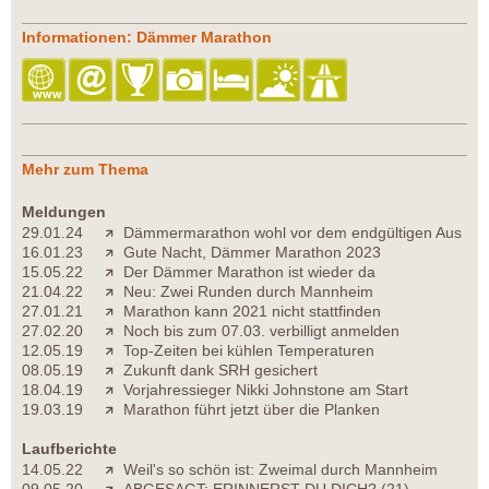
Informationen: Dämmer Marathon
Mehr zum Thema
Meldungen
29.01.24
Dämmermarathon wohl vor dem endgültigen Aus
16.01.23
Gute Nacht, Dämmer Marathon 2023
15.05.22
Der Dämmer Marathon ist wieder da
21.04.22
Neu: Zwei Runden durch Mannheim
27.01.21
Marathon kann 2021 nicht stattfinden
27.02.20
Noch bis zum 07.03. verbilligt anmelden
12.05.19
Top-Zeiten bei kühlen Temperaturen
08.05.19
Zukunft dank SRH gesichert
18.04.19
Vorjahressieger Nikki Johnstone am Start
19.03.19
Marathon führt jetzt über die Planken
Laufberichte
14.05.22
Weil's so schön ist: Zweimal durch Mannheim
09.05.20
ABGESAGT: ERINNERST DU DICH? (21)