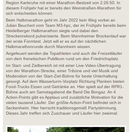
Region Karlsruhe mit einer Marathon-Bestzeit von 2:26:50. In
diesem Frühjahr hat er bereits den Weinstraßen-Marathon für
sich entscheiden können.
Beim Halbmarathon geht im Jahr 2022 kein Weg vorbei an
Julian Beuchert vom Team M3-hpc, der im Frühjahr bereits beim
Heidelberger Halbmarathon siegte und dabei den
Streckenrekord pulverisierte. Beim Mannheimer Brückenlauf war
der erste Formtest. Jetzt will er es auf der nächtlichen
Halbmarathonrunde durch Mannheim wissen.
Angefeuert werden die Topathleten und auch die Freizeitläufer
von dem frenetischen Publikum rund um den Friedrichsplatz.
Im Start- und Zielbereich ist mit einer Live-Video-Übertragung
von der Marathon-Strecke, einer Tribüne und viel Musik und
Moderation von der Start-Ziel-Bühne für beste Unterhaltung
gesorgt. Auf dem Wasserturm-Vorplatz Richtung Planken bieten
Food-Trucks Essen und Getränke an. Hier spielt auf der RPR1-
Bühne auch am Samstagabend die Band Die Bongaz. An 4
Action-Points gibt es Applaus und zusätzliche Motivation für die
vielen tausend Läufer. Der größte Action-Point befindet sich in
Seckenheim. Hier herrscht traditionsgemäß Partystimmung.
Dieses Jahr treffen sich Zuschauer und Läufer hier zweimal.