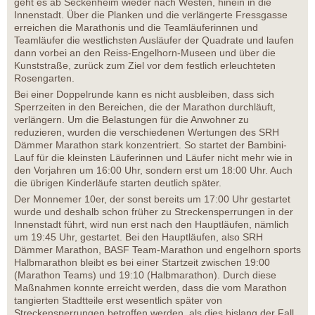
geht es ab Seckenheim wieder nach Westen, hinein in die
Innenstadt. Über die Planken und die verlängerte Fressgasse
erreichen die Marathonis und die Teamläuferinnen und
Teamläufer die westlichsten Ausläufer der Quadrate und laufen
dann vorbei an den Reiss-Engelhorn-Museen und über die
Kunststraße, zurück zum Ziel vor dem festlich erleuchteten
Rosengarten.
Bei einer Doppelrunde kann es nicht ausbleiben, dass sich
Sperrzeiten in den Bereichen, die der Marathon durchläuft,
verlängern. Um die Belastungen für die Anwohner zu
reduzieren, wurden die verschiedenen Wertungen des SRH
Dämmer Marathon stark konzentriert. So startet der Bambini-
Lauf für die kleinsten Läuferinnen und Läufer nicht mehr wie in
den Vorjahren um 16:00 Uhr, sondern erst um 18:00 Uhr. Auch
die übrigen Kinderläufe starten deutlich später.
Der Monnemer 10er, der sonst bereits um 17:00 Uhr gestartet
wurde und deshalb schon früher zu Streckensperrungen in der
Innenstadt führt, wird nun erst nach den Hauptläufen, nämlich
um 19:45 Uhr, gestartet. Bei den Hauptläufen, also SRH
Dämmer Marathon, BASF Team-Marathon und engelhorn sports
Halbmarathon bleibt es bei einer Startzeit zwischen 19:00
(Marathon Teams) und 19:10 (Halbmarathon). Durch diese
Maßnahmen konnte erreicht werden, dass die vom Marathon
tangierten Stadtteile erst wesentlich später von
Streckensperrungen betroffen werden, als dies bislang der Fall