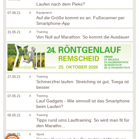
Laufen nach dem Pieks?
07.06.21
Equipment
Auf die Größe kommt es an: Fußscanner per
Smartphone-App
31.05.21
Training
Von Null auf Marathon: So kommt die Ausdauer
27.05.21
Training
Schmerzfrei laufen: Stretching ist gut, Toega ist
besser
07.05.21
Training
Lauf Gadgets - Wie sinnvoll ist das Smartphone
beim Laufen?
06.05.21
Training
Tipps rund ums Lauftraining: So wird man fit für
den Maratho...
05.05.21
Sport