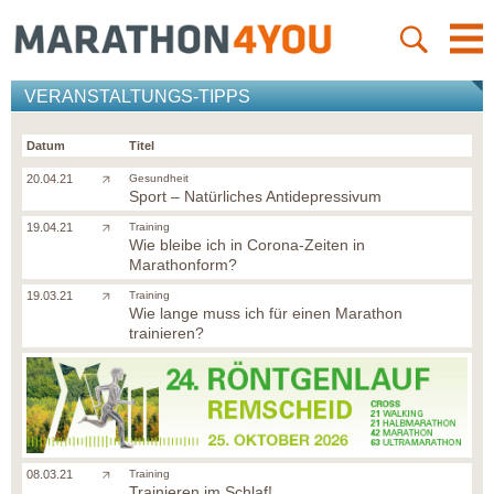
VERANSTALTUNGS-TIPPS
Datum
Titel
20.04.21
Gesundheit
Sport – Natürliches Antidepressivum
19.04.21
Training
Wie bleibe ich in Corona-Zeiten in
Marathonform?
19.03.21
Training
Wie lange muss ich für einen Marathon
trainieren?
08.03.21
Training
Trainieren im Schlaf!