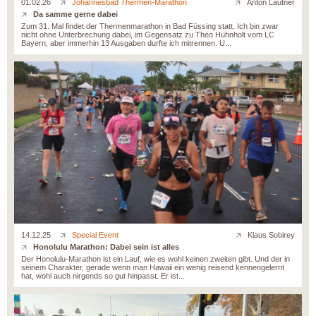
01.02.26
Johannesbad Thermen-Marathon
Anton Lautner
Da samme gerne dabei
Zum 31. Mal findet der Thermenmarathon in Bad Füssing statt. Ich bin zwar
nicht ohne Unterbrechung dabei, im Gegensatz zu Theo Huhnholt vom LC
Bayern, aber immerhin 13 Ausgaben durfte ich mitrennen. U...
14.12.25
Special Event
Klaus Sobirey
Honolulu Marathon: Dabei sein ist alles
Der Honolulu-Marathon ist ein Lauf, wie es wohl keinen zweiten gibt. Und der in
seinem Charakter, gerade wenn man Hawaii ein wenig reisend kennengelernt
hat, wohl auch nirgends so gut hinpasst. Er ist...