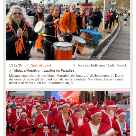
13.12.25
Special Event
Andreas Bettingen / Judith Strack
Málaga Marathon: Laufen im Paradies
Málaga bietet sich als perfektes Marathonziel kurz vor Weihnachten an. Durch
die neue Strecke gilt der Lauf nun als viertschnellster Marathon Spaniens und
bietet sich damit auch für LäuferInnen an, di...