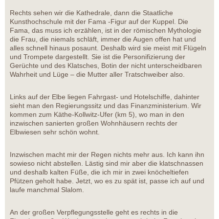
Rechts sehen wir die Kathedrale, dann die Staatliche
Kunsthochschule mit der Fama -Figur auf der Kuppel. Die
Fama, das muss ich erzählen, ist in der römischen Mythologie
die Frau, die niemals schläft, immer die Augen offen hat und
alles schnell hinaus posaunt. Deshalb wird sie meist mit Flügeln
und Trompete dargestellt. Sie ist die Personifizierung der
Gerüchte und des Klatsches, Botin der nicht unterscheidbaren
Wahrheit und Lüge – die Mutter aller Tratschweiber also.
Links auf der Elbe liegen Fahrgast- und Hotelschiffe, dahinter
sieht man den Regierungssitz und das Finanzministerium. Wir
kommen zum Käthe-Kollwitz-Ufer (km 5), wo man in den
inzwischen sanierten großen Wohnhäusern rechts der
Elbwiesen sehr schön wohnt.
Inzwischen macht mir der Regen nichts mehr aus. Ich kann ihn
sowieso nicht abstellen. Lästig sind mir aber die klatschnassen
und deshalb kalten Füße, die ich mir in zwei knöcheltiefen
Pfützen geholt habe. Jetzt, wo es zu spät ist, passe ich auf und
laufe manchmal Slalom.
An der großen Verpflegungsstelle geht es rechts in die