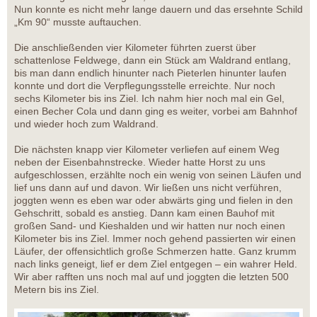
Nun konnte es nicht mehr lange dauern und das ersehnte Schild
„Km 90“ musste auftauchen.
Die anschließenden vier Kilometer führten zuerst über
schattenlose Feldwege, dann ein Stück am Waldrand entlang,
bis man dann endlich hinunter nach Pieterlen hinunter laufen
konnte und dort die Verpflegungsstelle erreichte. Nur noch
sechs Kilometer bis ins Ziel. Ich nahm hier noch mal ein Gel,
einen Becher Cola und dann ging es weiter, vorbei am Bahnhof
und wieder hoch zum Waldrand.
Die nächsten knapp vier Kilometer verliefen auf einem Weg
neben der Eisenbahnstrecke. Wieder hatte Horst zu uns
aufgeschlossen, erzählte noch ein wenig von seinen Läufen und
lief uns dann auf und davon. Wir ließen uns nicht verführen,
joggten wenn es eben war oder abwärts ging und fielen in den
Gehschritt, sobald es anstieg. Dann kam einen Bauhof mit
großen Sand- und Kieshalden und wir hatten nur noch einen
Kilometer bis ins Ziel. Immer noch gehend passierten wir einen
Läufer, der offensichtlich große Schmerzen hatte. Ganz krumm
nach links geneigt, lief er dem Ziel entgegen – ein wahrer Held.
Wir aber rafften uns noch mal auf und joggten die letzten 500
Metern bis ins Ziel.