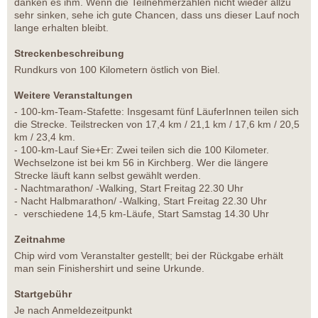
danken es ihm. Wenn die Teilnehmerzahlen nicht wieder allzu
sehr sinken, sehe ich gute Chancen, dass uns dieser Lauf noch
lange erhalten bleibt.
Streckenbeschreibung
Rundkurs von 100 Kilometern östlich von Biel.
Weitere Veranstaltungen
- 100-km-Team-Stafette: Insgesamt fünf LäuferInnen teilen sich
die Strecke. Teilstrecken von 17,4 km / 21,1 km / 17,6 km / 20,5
km / 23,4 km.
- 100-km-Lauf Sie+Er: Zwei teilen sich die 100 Kilometer.
Wechselzone ist bei km 56 in Kirchberg. Wer die längere
Strecke läuft kann selbst gewählt werden.
- Nachtmarathon/ -Walking, Start Freitag 22.30 Uhr
- Nacht Halbmarathon/ -Walking, Start Freitag 22.30 Uhr
- verschiedene 14,5 km-Läufe, Start Samstag 14.30 Uhr
Zeitnahme
Chip wird vom Veranstalter gestellt; bei der Rückgabe erhält
man sein Finishershirt und seine Urkunde.
Startgebühr
Je nach Anmeldezeitpunkt