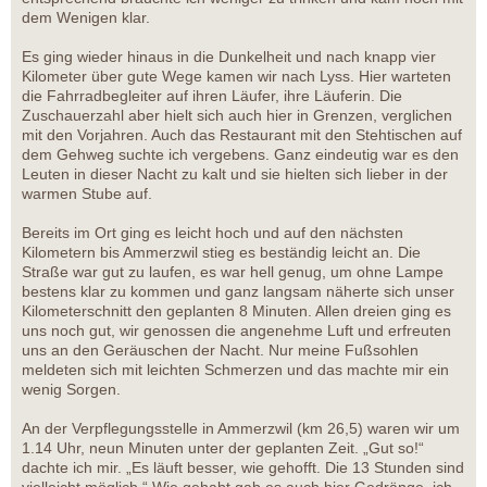
dem Wenigen klar.
Es ging wieder hinaus in die Dunkelheit und nach knapp vier
Kilometer über gute Wege kamen wir nach Lyss. Hier warteten
die Fahrradbegleiter auf ihren Läufer, ihre Läuferin. Die
Zuschauerzahl aber hielt sich auch hier in Grenzen, verglichen
mit den Vorjahren. Auch das Restaurant mit den Stehtischen auf
dem Gehweg suchte ich vergebens. Ganz eindeutig war es den
Leuten in dieser Nacht zu kalt und sie hielten sich lieber in der
warmen Stube auf.
Bereits im Ort ging es leicht hoch und auf den nächsten
Kilometern bis Ammerzwil stieg es beständig leicht an. Die
Straße war gut zu laufen, es war hell genug, um ohne Lampe
bestens klar zu kommen und ganz langsam näherte sich unser
Kilometerschnitt den geplanten 8 Minuten. Allen dreien ging es
uns noch gut, wir genossen die angenehme Luft und erfreuten
uns an den Geräuschen der Nacht. Nur meine Fußsohlen
meldeten sich mit leichten Schmerzen und das machte mir ein
wenig Sorgen.
An der Verpflegungsstelle in Ammerzwil (km 26,5) waren wir um
1.14 Uhr, neun Minuten unter der geplanten Zeit. „Gut so!“
dachte ich mir. „Es läuft besser, wie gehofft. Die 13 Stunden sind