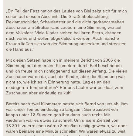
„Ein Teil der Faszination des Laufes von Biel zeigt sich für mich
schon auf diesem Abschnitt. Die Straßenbeleuchtung,
Reklameschilder, Schaufenster und die dicht gedrängt stehen
Zuschauer am Straßenrand zaubern eine Stimmung wie auf
dem Volksfest. Viele Kinder stehen bei ihren Eltern, drängen
nach vorne und wollen abgeklatscht werden. Auch manche
Frauen ließen sich von der Stimmung anstecken und streckten
die Hand aus.“
Mit diesen Sätzen habe ich in meinem Bericht von 2006 die
Stimmung auf den ersten Kilometern durch Biel beschrieben
und ich freute mich richtiggehend auf diesen Anfang. Die vielen
Zuschauer waren da, auch die Kinder, aber die Stimmung war
nicht so, wie ich es in Erinnerung hatte. Lag es an den
niedrigeren Temperaturen? Für uns Läufer war es ideal, zum
Zuschauen aber eindeutig zu kühl.
Bereits nach zwei Kilometern setzte sich Bernd von uns ab; ihm
war unser Tempo eindeutig zu langsam. Seine Zielzeit von
knapp unter 12 Stunden gab ihm dann auch recht. Mir
wiederum war es etwas zu schnell. Um unsere Zielzeit von
13:30 h zu erreichen wären 8 min/km richtig gewesen, wir aber
waren beinahe eine Minute schneller. Wir waren etwas zu weit