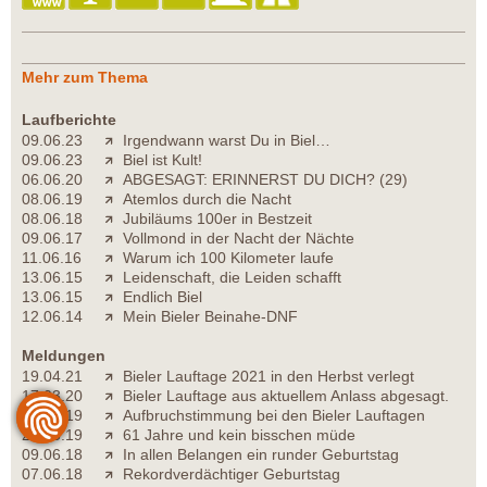
Mehr zum Thema
Laufberichte
09.06.23
Irgendwann warst Du in Biel…
09.06.23
Biel ist Kult!
06.06.20
ABGESAGT: ERINNERST DU DICH? (29)
08.06.19
Atemlos durch die Nacht
08.06.18
Jubiläums 100er in Bestzeit
09.06.17
Vollmond in der Nacht der Nächte
11.06.16
Warum ich 100 Kilometer laufe
13.06.15
Leidenschaft, die Leiden schafft
13.06.15
Endlich Biel
12.06.14
Mein Bieler Beinahe-DNF
Meldungen
19.04.21
Bieler Lauftage 2021 in den Herbst verlegt
17.03.20
Bieler Lauftage aus aktuellem Anlass abgesagt.
09.06.19
Aufbruchstimmung bei den Bieler Lauftagen
27.05.19
61 Jahre und kein bisschen müde
09.06.18
In allen Belangen ein runder Geburtstag
07.06.18
Rekordverdächtiger Geburtstag