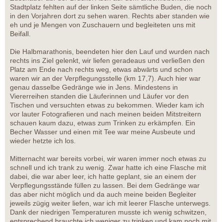
Stadtplatz fehlten auf der linken Seite sämtliche Buden, die noch
in den Vorjahren dort zu sehen waren. Rechts aber standen wie
eh und je Mengen von Zuschauern und begleiteten uns mit
Beifall.
Die Halbmarathonis, beendeten hier den Lauf und wurden nach
rechts ins Ziel gelenkt, wir liefen geradeaus und verließen den
Platz am Ende nach rechts weg, etwas abwärts und schon
waren wir an der Verpflegungsstelle (km 17,7). Auch hier war
genau dasselbe Gedränge wie in Jens. Mindestens in
Viererreihen standen die Läuferinnen und Läufer vor den
Tischen und versuchten etwas zu bekommen. Wieder kam ich
vor lauter Fotografieren und nach meinen beiden Mitstreitern
schauen kaum dazu, etwas zum Trinken zu erkämpfen. Ein
Becher Wasser und einen mit Tee war meine Ausbeute und
wieder hetzte ich los.
Mitternacht war bereits vorbei, wir waren immer noch etwas zu
schnell und ich trank zu wenig. Zwar hatte ich eine Flasche mit
dabei, die war aber leer, ich hatte geplant, sie an einem der
Verpflegungsstände füllen zu lassen. Bei dem Gedränge war
das aber nicht möglich und da auch meine beiden Begleiter
jeweils zügig weiter liefen, war ich mit leerer Flasche unterwegs.
Dank der niedrigen Temperaturen musste ich wenig schwitzen,
entsprechend brauchte ich weniger zu trinken und kam noch mit