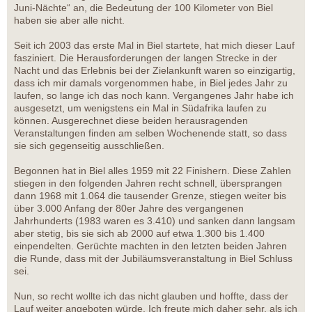
Juni-Nächte“ an, die Bedeutung der 100 Kilometer von Biel
haben sie aber alle nicht.
Seit ich 2003 das erste Mal in Biel startete, hat mich dieser Lauf
fasziniert. Die Herausforderungen der langen Strecke in der
Nacht und das Erlebnis bei der Zielankunft waren so einzigartig,
dass ich mir damals vorgenommen habe, in Biel jedes Jahr zu
laufen, so lange ich das noch kann. Vergangenes Jahr habe ich
ausgesetzt, um wenigstens ein Mal in Südafrika laufen zu
können. Ausgerechnet diese beiden herausragenden
Veranstaltungen finden am selben Wochenende statt, so dass
sie sich gegenseitig ausschließen.
Begonnen hat in Biel alles 1959 mit 22 Finishern. Diese Zahlen
stiegen in den folgenden Jahren recht schnell, übersprangen
dann 1968 mit 1.064 die tausender Grenze, stiegen weiter bis
über 3.000 Anfang der 80er Jahre des vergangenen
Jahrhunderts (1983 waren es 3.410) und sanken dann langsam
aber stetig, bis sie sich ab 2000 auf etwa 1.300 bis 1.400
einpendelten. Gerüchte machten in den letzten beiden Jahren
die Runde, dass mit der Jubiläumsveranstaltung in Biel Schluss
sei.
Nun, so recht wollte ich das nicht glauben und hoffte, dass der
Lauf weiter angeboten würde. Ich freute mich daher sehr, als ich