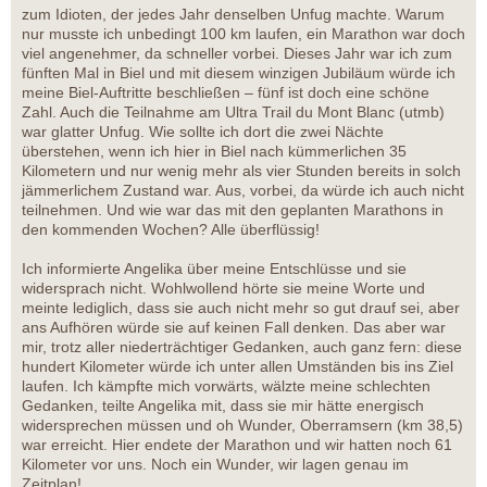
zum Idioten, der jedes Jahr denselben Unfug machte. Warum
nur musste ich unbedingt 100 km laufen, ein Marathon war doch
viel angenehmer, da schneller vorbei. Dieses Jahr war ich zum
fünften Mal in Biel und mit diesem winzigen Jubiläum würde ich
meine Biel-Auftritte beschließen – fünf ist doch eine schöne
Zahl. Auch die Teilnahme am Ultra Trail du Mont Blanc (utmb)
war glatter Unfug. Wie sollte ich dort die zwei Nächte
überstehen, wenn ich hier in Biel nach kümmerlichen 35
Kilometern und nur wenig mehr als vier Stunden bereits in solch
jämmerlichem Zustand war. Aus, vorbei, da würde ich auch nicht
teilnehmen. Und wie war das mit den geplanten Marathons in
den kommenden Wochen? Alle überflüssig!
Ich informierte Angelika über meine Entschlüsse und sie
widersprach nicht. Wohlwollend hörte sie meine Worte und
meinte lediglich, dass sie auch nicht mehr so gut drauf sei, aber
ans Aufhören würde sie auf keinen Fall denken. Das aber war
mir, trotz aller niederträchtiger Gedanken, auch ganz fern: diese
hundert Kilometer würde ich unter allen Umständen bis ins Ziel
laufen. Ich kämpfte mich vorwärts, wälzte meine schlechten
Gedanken, teilte Angelika mit, dass sie mir hätte energisch
widersprechen müssen und oh Wunder, Oberramsern (km 38,5)
war erreicht. Hier endete der Marathon und wir hatten noch 61
Kilometer vor uns. Noch ein Wunder, wir lagen genau im
Zeitplan!