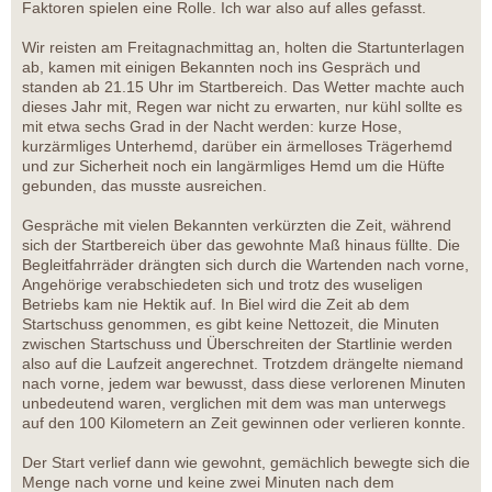
Faktoren spielen eine Rolle. Ich war also auf alles gefasst.
Wir reisten am Freitagnachmittag an, holten die Startunterlagen
ab, kamen mit einigen Bekannten noch ins Gespräch und
standen ab 21.15 Uhr im Startbereich. Das Wetter machte auch
dieses Jahr mit, Regen war nicht zu erwarten, nur kühl sollte es
mit etwa sechs Grad in der Nacht werden: kurze Hose,
kurzärmliges Unterhemd, darüber ein ärmelloses Trägerhemd
und zur Sicherheit noch ein langärmliges Hemd um die Hüfte
gebunden, das musste ausreichen.
Gespräche mit vielen Bekannten verkürzten die Zeit, während
sich der Startbereich über das gewohnte Maß hinaus füllte. Die
Begleitfahrräder drängten sich durch die Wartenden nach vorne,
Angehörige verabschiedeten sich und trotz des wuseligen
Betriebs kam nie Hektik auf. In Biel wird die Zeit ab dem
Startschuss genommen, es gibt keine Nettozeit, die Minuten
zwischen Startschuss und Überschreiten der Startlinie werden
also auf die Laufzeit angerechnet. Trotzdem drängelte niemand
nach vorne, jedem war bewusst, dass diese verlorenen Minuten
unbedeutend waren, verglichen mit dem was man unterwegs
auf den 100 Kilometern an Zeit gewinnen oder verlieren konnte.
Der Start verlief dann wie gewohnt, gemächlich bewegte sich die
Menge nach vorne und keine zwei Minuten nach dem