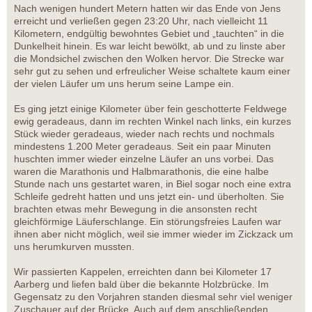
Nach wenigen hundert Metern hatten wir das Ende von Jens
erreicht und verließen gegen 23:20 Uhr, nach vielleicht 11
Kilometern, endgültig bewohntes Gebiet und „tauchten“ in die
Dunkelheit hinein. Es war leicht bewölkt, ab und zu linste aber
die Mondsichel zwischen den Wolken hervor. Die Strecke war
sehr gut zu sehen und erfreulicher Weise schaltete kaum einer
der vielen Läufer um uns herum seine Lampe ein.
Es ging jetzt einige Kilometer über fein geschotterte Feldwege
ewig geradeaus, dann im rechten Winkel nach links, ein kurzes
Stück wieder geradeaus, wieder nach rechts und nochmals
mindestens 1.200 Meter geradeaus. Seit ein paar Minuten
huschten immer wieder einzelne Läufer an uns vorbei. Das
waren die Marathonis und Halbmarathonis, die eine halbe
Stunde nach uns gestartet waren, in Biel sogar noch eine extra
Schleife gedreht hatten und uns jetzt ein- und überholten. Sie
brachten etwas mehr Bewegung in die ansonsten recht
gleichförmige Läuferschlange. Ein störungsfreies Laufen war
ihnen aber nicht möglich, weil sie immer wieder im Zickzack um
uns herumkurven mussten.
Wir passierten Kappelen, erreichten dann bei Kilometer 17
Aarberg und liefen bald über die bekannte Holzbrücke. Im
Gegensatz zu den Vorjahren standen diesmal sehr viel weniger
Zuschauer auf der Brücke. Auch auf dem anschließenden