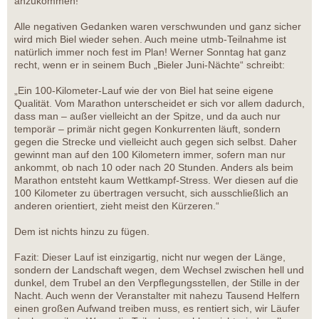
anzukommen!
Alle negativen Gedanken waren verschwunden und ganz sicher
wird mich Biel wieder sehen. Auch meine utmb-Teilnahme ist
natürlich immer noch fest im Plan! Werner Sonntag hat ganz
recht, wenn er in seinem Buch „Bieler Juni-Nächte“ schreibt:
„Ein 100-Kilometer-Lauf wie der von Biel hat seine eigene
Qualität. Vom Marathon unterscheidet er sich vor allem dadurch,
dass man – außer vielleicht an der Spitze, und da auch nur
temporär – primär nicht gegen Konkurrenten läuft, sondern
gegen die Strecke und vielleicht auch gegen sich selbst. Daher
gewinnt man auf den 100 Kilometern immer, sofern man nur
ankommt, ob nach 10 oder nach 20 Stunden. Anders als beim
Marathon entsteht kaum Wettkampf-Stress. Wer diesen auf die
100 Kilometer zu übertragen versucht, sich ausschließlich an
anderen orientiert, zieht meist den Kürzeren.“
Dem ist nichts hinzu zu fügen.
Fazit: Dieser Lauf ist einzigartig, nicht nur wegen der Länge,
sondern der Landschaft wegen, dem Wechsel zwischen hell und
dunkel, dem Trubel an den Verpflegungsstellen, der Stille in der
Nacht. Auch wenn der Veranstalter mit nahezu Tausend Helfern
einen großen Aufwand treiben muss, es rentiert sich, wir Läufer