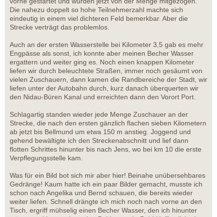
vorne gestartet und wurden jetzt von der Menge mitgezogen.
Die nahezu doppelt so hohe Teilnehmerzahl machte sich
eindeutig in einem viel dichteren Feld bemerkbar. Aber die
Strecke verträgt das problemlos.
Auch an der ersten Wasserstelle bei Kilometer 3,5 gab es mehr
Engpässe als sonst, ich konnte aber meinen Becher Wasser
ergattern und weiter ging es. Noch einen knappen Kilometer
liefen wir durch beleuchtete Straßen, immer noch gesäumt von
vielen Zuschauern, dann kamen die Randbereiche der Stadt, wir
liefen unter der Autobahn durch, kurz danach überquerten wir
den Nidau-Büren Kanal und erreichten dann den Vorort Port.
Schlagartig standen wieder jede Menge Zuschauer an der
Strecke, die nach den ersten gänzlich flachen sieben Kilometern
ab jetzt bis Bellmund um etwa 150 m anstieg. Joggend und
gehend bewältigte ich den Streckenabschnitt und lief dann
flotten Schrittes hinunter bis nach Jens, wo bei km 10 die erste
Verpflegungsstelle kam.
Was für ein Bild bot sich mir aber hier! Beinahe unübersehbares
Gedränge! Kaum hatte ich ein paar Bilder gemacht, musste ich
schon nach Angelika und Bernd schauen, die bereits wieder
weiter liefen. Schnell drängte ich mich noch nach vorne an den
Tisch, ergriff mühselig einen Becher Wasser, den ich hinunter