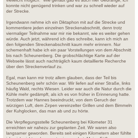
vielleicht möglich.“ Wie gehabt gab es auch hier Gedränge, ich
konnte nicht genügend trinken und war zu schnell wieder auf
der Strecke.
Irgendwann nehme ich ein Diktaphon mit auf die Strecke und
kommentiere jeden einzelnen Streckenabschnitt, denn trotz
viermaliger Teilnahme war mir nie bekannt, wie es weiter gehen
würde. Auch jetzt, während ich dies schreibe, kann ich mich an
den folgenden Streckenabschnitt kaum mehr erinnern. Nur
schemenhaft habe ich ein paar Vorstellungen von dem Abschnitt
bis nach Scheunenberg. Die grobschlächtige Karte auf der
Webseite lässt auch nachträglich kaum detaillierte Recherche
über den Streckenverlauf zu.
Egal, man kann mir trotz allem glauben, dass der Teil bis
Scheunenberg sehr schön war. Wir liefen auf einer Straße, links
häufig Wald, rechts Wiesen. Leider war auch die Natur durch die
Kühle mehr gedämpft, als ich es von früher in Erinnerung hatte.
Trotzdem war Hannes beeindruckt, von dem Geruch der
würzigen Luft, dem Zirpen vereinzelter Grillen und dem Bimmeln
der Kuhglocken, das man ab und zu hörte.
Die Verpflegungsstelle Scheunenberg bei Kilometer 31
erreichten wir nahezu zur geplanten Zeit. Wir waren also
langsamer geworden. Bereits seit einigen Kilometern aber fühlte