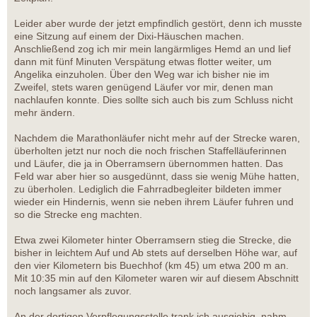
Leider aber wurde der jetzt empfindlich gestört, denn ich musste
eine Sitzung auf einem der Dixi-Häuschen machen.
Anschließend zog ich mir mein langärmliges Hemd an und lief
dann mit fünf Minuten Verspätung etwas flotter weiter, um
Angelika einzuholen. Über den Weg war ich bisher nie im
Zweifel, stets waren genügend Läufer vor mir, denen man
nachlaufen konnte. Dies sollte sich auch bis zum Schluss nicht
mehr ändern.
Nachdem die Marathonläufer nicht mehr auf der Strecke waren,
überholten jetzt nur noch die noch frischen Staffelläuferinnen
und Läufer, die ja in Oberramsern übernommen hatten. Das
Feld war aber hier so ausgedünnt, dass sie wenig Mühe hatten,
zu überholen. Lediglich die Fahrradbegleiter bildeten immer
wieder ein Hindernis, wenn sie neben ihrem Läufer fuhren und
so die Strecke eng machten.
Etwa zwei Kilometer hinter Oberramsern stieg die Strecke, die
bisher in leichtem Auf und Ab stets auf derselben Höhe war, auf
den vier Kilometern bis Buechhof (km 45) um etwa 200 m an.
Mit 10:35 min auf den Kilometer waren wir auf diesem Abschnitt
noch langsamer als zuvor.
An der dortigen Verpflegungsstelle trank ich ausgiebig, nahm