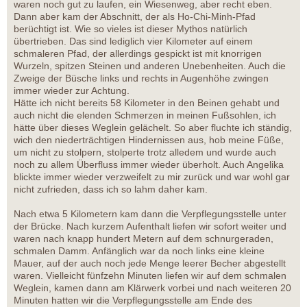
waren noch gut zu laufen, ein Wiesenweg, aber recht eben.
Dann aber kam der Abschnitt, der als Ho-Chi-Minh-Pfad
berüchtigt ist. Wie so vieles ist dieser Mythos natürlich
übertrieben. Das sind lediglich vier Kilometer auf einem
schmaleren Pfad, der allerdings gespickt ist mit knorrigen
Wurzeln, spitzen Steinen und anderen Unebenheiten. Auch die
Zweige der Büsche links und rechts in Augenhöhe zwingen
immer wieder zur Achtung.
Hätte ich nicht bereits 58 Kilometer in den Beinen gehabt und
auch nicht die elenden Schmerzen in meinen Fußsohlen, ich
hätte über dieses Weglein gelächelt. So aber fluchte ich ständig,
wich den niederträchtigen Hindernissen aus, hob meine Füße,
um nicht zu stolpern, stolperte trotz alledem und wurde auch
noch zu allem Überfluss immer wieder überholt. Auch Angelika
blickte immer wieder verzweifelt zu mir zurück und war wohl gar
nicht zufrieden, dass ich so lahm daher kam.
Nach etwa 5 Kilometern kam dann die Verpflegungsstelle unter
der Brücke. Nach kurzem Aufenthalt liefen wir sofort weiter und
waren nach knapp hundert Metern auf dem schnurgeraden,
schmalen Damm. Anfänglich war da noch links eine kleine
Mauer, auf der auch noch jede Menge leerer Becher abgestellt
waren. Vielleicht fünfzehn Minuten liefen wir auf dem schmalen
Weglein, kamen dann am Klärwerk vorbei und nach weiteren 20
Minuten hatten wir die Verpflegungsstelle am Ende des