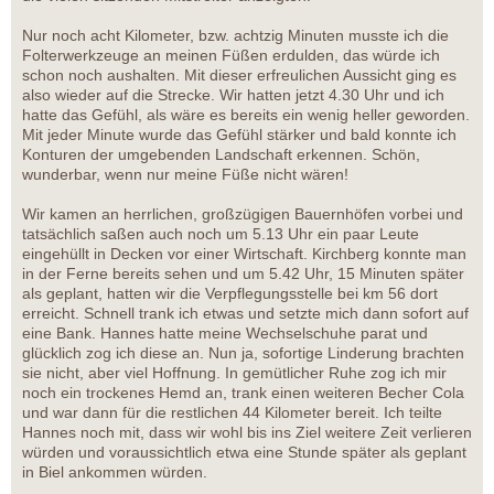
Nur noch acht Kilometer, bzw. achtzig Minuten musste ich die
Folterwerkzeuge an meinen Füßen erdulden, das würde ich
schon noch aushalten. Mit dieser erfreulichen Aussicht ging es
also wieder auf die Strecke. Wir hatten jetzt 4.30 Uhr und ich
hatte das Gefühl, als wäre es bereits ein wenig heller geworden.
Mit jeder Minute wurde das Gefühl stärker und bald konnte ich
Konturen der umgebenden Landschaft erkennen. Schön,
wunderbar, wenn nur meine Füße nicht wären!
Wir kamen an herrlichen, großzügigen Bauernhöfen vorbei und
tatsächlich saßen auch noch um 5.13 Uhr ein paar Leute
eingehüllt in Decken vor einer Wirtschaft. Kirchberg konnte man
in der Ferne bereits sehen und um 5.42 Uhr, 15 Minuten später
als geplant, hatten wir die Verpflegungsstelle bei km 56 dort
erreicht. Schnell trank ich etwas und setzte mich dann sofort auf
eine Bank. Hannes hatte meine Wechselschuhe parat und
glücklich zog ich diese an. Nun ja, sofortige Linderung brachten
sie nicht, aber viel Hoffnung. In gemütlicher Ruhe zog ich mir
noch ein trockenes Hemd an, trank einen weiteren Becher Cola
und war dann für die restlichen 44 Kilometer bereit. Ich teilte
Hannes noch mit, dass wir wohl bis ins Ziel weitere Zeit verlieren
würden und voraussichtlich etwa eine Stunde später als geplant
in Biel ankommen würden.