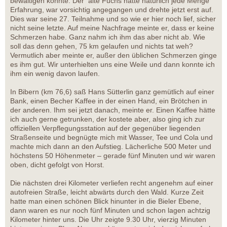
bewältigen konnte. Der alte Fuchs hatte natürlich jede Menge
Erfahrung, war vorsichtig angegangen und drehte jetzt erst auf.
Dies war seine 27. Teilnahme und so wie er hier noch lief, sicher
nicht seine letzte. Auf meine Nachfrage meinte er, dass er keine
Schmerzen habe. Ganz nahm ich ihm das aber nicht ab. Wie
soll das denn gehen, 75 km gelaufen und nichts tat weh?
Vermutlich aber meinte er, außer den üblichen Schmerzen ginge
es ihm gut. Wir unterhielten uns eine Weile und dann konnte ich
ihm ein wenig davon laufen.
In Bibern (km 76,6) saß Hans Sütterlin ganz gemütlich auf einer
Bank, einen Becher Kaffee in der einen Hand, ein Brötchen in
der anderen. Ihm sei jetzt danach, meinte er. Einen Kaffee hätte
ich auch gerne getrunken, der kostete aber, also ging ich zur
offiziellen Verpflegungsstation auf der gegenüber liegenden
Straßenseite und begnügte mich mit Wasser, Tee und Cola und
machte mich dann an den Aufstieg. Lächerliche 500 Meter und
höchstens 50 Höhenmeter – gerade fünf Minuten und wir waren
oben, dicht gefolgt von Horst.
Die nächsten drei Kilometer verliefen recht angenehm auf einer
autofreien Straße, leicht abwärts durch den Wald. Kurze Zeit
hatte man einen schönen Blick hinunter in die Bieler Ebene,
dann waren es nur noch fünf Minuten und schon lagen achtzig
Kilometer hinter uns. Die Uhr zeigte 9.30 Uhr, vierzig Minuten