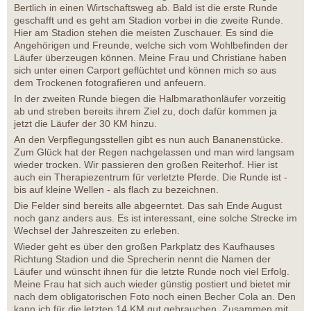
Bertlich in einen Wirtschaftsweg ab. Bald ist die erste Runde
geschafft und es geht am Stadion vorbei in die zweite Runde.
Hier am Stadion stehen die meisten Zuschauer. Es sind die
Angehörigen und Freunde, welche sich vom Wohlbefinden der
Läufer überzeugen können. Meine Frau und Christiane haben
sich unter einen Carport geflüchtet und können mich so aus
dem Trockenen fotografieren und anfeuern.
In der zweiten Runde biegen die Halbmarathonläufer vorzeitig
ab und streben bereits ihrem Ziel zu, doch dafür kommen ja
jetzt die Läufer der 30 KM hinzu.
An den Verpflegungsstellen gibt es nun auch Bananenstücke.
Zum Glück hat der Regen nachgelassen und man wird langsam
wieder trocken. Wir passieren den großen Reiterhof. Hier ist
auch ein Therapiezentrum für verletzte Pferde. Die Runde ist -
bis auf kleine Wellen - als flach zu bezeichnen.
Die Felder sind bereits alle abgeerntet. Das sah Ende August
noch ganz anders aus. Es ist interessant, eine solche Strecke im
Wechsel der Jahreszeiten zu erleben.
Wieder geht es über den großen Parkplatz des Kaufhauses
Richtung Stadion und die Sprecherin nennt die Namen der
Läufer und wünscht ihnen für die letzte Runde noch viel Erfolg.
Meine Frau hat sich auch wieder günstig postiert und bietet mir
nach dem obligatorischen Foto noch einen Becher Cola an. Den
kann ich für die letzten 14 KM gut gebrauchen. Zusammen mit