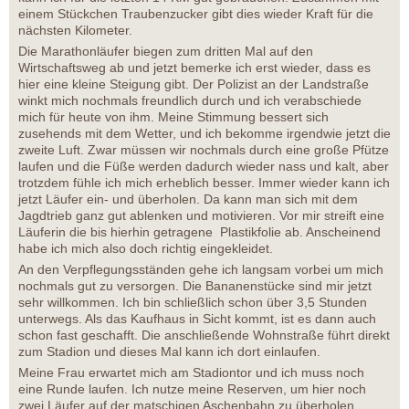
einem Stückchen Traubenzucker gibt dies wieder Kraft für die
nächsten Kilometer.
Die Marathonläufer biegen zum dritten Mal auf den
Wirtschaftsweg ab und jetzt bemerke ich erst wieder, dass es
hier eine kleine Steigung gibt. Der Polizist an der Landstraße
winkt mich nochmals freundlich durch und ich verabschiede
mich für heute von ihm. Meine Stimmung bessert sich
zusehends mit dem Wetter, und ich bekomme irgendwie jetzt die
zweite Luft. Zwar müssen wir nochmals durch eine große Pfütze
laufen und die Füße werden dadurch wieder nass und kalt, aber
trotzdem fühle ich mich erheblich besser. Immer wieder kann ich
jetzt Läufer ein- und überholen. Da kann man sich mit dem
Jagdtrieb ganz gut ablenken und motivieren. Vor mir streift eine
Läuferin die bis hierhin getragene Plastikfolie ab. Anscheinend
habe ich mich also doch richtig eingekleidet.
An den Verpflegungsständen gehe ich langsam vorbei um mich
nochmals gut zu versorgen. Die Bananenstücke sind mir jetzt
sehr willkommen. Ich bin schließlich schon über 3,5 Stunden
unterwegs. Als das Kaufhaus in Sicht kommt, ist es dann auch
schon fast geschafft. Die anschließende Wohnstraße führt direkt
zum Stadion und dieses Mal kann ich dort einlaufen.
Meine Frau erwartet mich am Stadiontor und ich muss noch
eine Runde laufen. Ich nutze meine Reserven, um hier noch
zwei Läufer auf der matschigen Aschenbahn zu überholen.