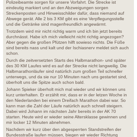
Polizeibeamte sorgen für unsere Vorfahrt. Die Strecke ist
eindeutig markiert und an den Abzweigungen sorgen
Streckenposten und Hinweisschilder dafür, dass niemand auf
Abwege gerät. Alle 2 bis 3 KM gibt es eine Verpflegungsstelle
und die Getränke sind magenfreundlich angewärmt.
Trotzdem wird mir nicht richtig warm und ich bin jetzt bereits
durchnässt. Habe ich mich vielleicht nicht richtig angezogen?
Aber gegen die großen Pfützen hilft sowieso nichts. Die Füße
sind bereits nass und kalt und der Ischiasnerv meldet sich auch
schon.
Durch die zeitversetzten Starts des Halbmarathon- und später
des 30 KM Laufes wird es auf der Strecke nicht langweilig. Die
Halbmarathonläufer sind natürlich zum großen Teil schneller
unterwegs, und da sie nur 10 Minuten nach uns gestartet sind,
überholt uns die Spitze auch schon bald.
Johann Spieker überholt mich mal wieder und wir können uns
kurz unterhalten. Er erzählt mir, dass er in der letzen Woche in
den Niederlanden bei einem Dreifach Marathon dabei war. So
kann man die Zahl der Läufe natürlich auch schnell steigern.
Dabei wird Johann im nächsten Jahr bereits in der AK 70
starten. Heute wird er wieder seine Altersklasse gewinnen und
mir locker 12 Minuten abnehmen.
Nachdem wir kurz über den abgesperrten Standstreifen der
Bundesstraße laufen müssen, biegen wir wieder Richtung