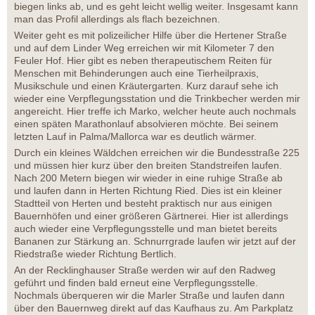
biegen links ab, und es geht leicht wellig weiter. Insgesamt kann
man das Profil allerdings als flach bezeichnen.
Weiter geht es mit polizeilicher Hilfe über die Hertener Straße
und auf dem Linder Weg erreichen wir mit Kilometer 7 den
Feuler Hof. Hier gibt es neben therapeutischem Reiten für
Menschen mit Behinderungen auch eine Tierheilpraxis,
Musikschule und einen Kräutergarten. Kurz darauf sehe ich
wieder eine Verpflegungsstation und die Trinkbecher werden mir
angereicht. Hier treffe ich Marko, welcher heute auch nochmals
einen späten Marathonlauf absolvieren möchte. Bei seinem
letzten Lauf in Palma/Mallorca war es deutlich wärmer.
Durch ein kleines Wäldchen erreichen wir die Bundesstraße 225
und müssen hier kurz über den breiten Standstreifen laufen.
Nach 200 Metern biegen wir wieder in eine ruhige Straße ab
und laufen dann in Herten Richtung Ried. Dies ist ein kleiner
Stadtteil von Herten und besteht praktisch nur aus einigen
Bauernhöfen und einer größeren Gärtnerei. Hier ist allerdings
auch wieder eine Verpflegungsstelle und man bietet bereits
Bananen zur Stärkung an. Schnurrgrade laufen wir jetzt auf der
Riedstraße wieder Richtung Bertlich.
An der Recklinghauser Straße werden wir auf den Radweg
geführt und finden bald erneut eine Verpflegungsstelle.
Nochmals überqueren wir die Marler Straße und laufen dann
über den Bauernweg direkt auf das Kaufhaus zu. Am Parkplatz