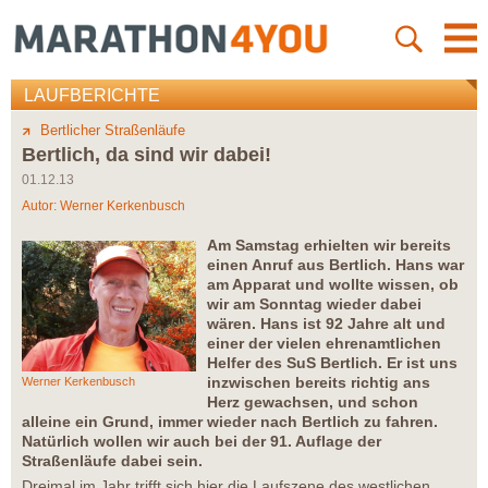
LAUFBERICHTE
Bertlicher Straßenläufe
Bertlich, da sind wir dabei!
01.12.13
Autor:
Werner Kerkenbusch
Am Samstag erhielten wir bereits
einen Anruf aus Bertlich. Hans war
am Apparat und wollte wissen, ob
wir am Sonntag wieder dabei
wären. Hans ist 92 Jahre alt und
einer der vielen ehrenamtlichen
Helfer des SuS Bertlich. Er ist uns
inzwischen bereits richtig ans
Werner Kerkenbusch
Herz gewachsen, und schon
alleine ein Grund, immer wieder nach Bertlich zu fahren.
Natürlich wollen wir auch bei der 91. Auflage der
Straßenläufe dabei sein.
Dreimal im Jahr trifft sich hier die Laufszene des westlichen