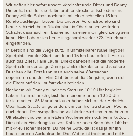
Wir treffen hier sofort unsere Vereinsfreunde Dieter und Danny.
Dieter hat sich für die Halbmarathonstrecke entschieden und
Danny will die Saison nochmals mit einer schnellen 15 km
Runde ausklingen lassen. Die anderen Vereinsfreunde sind
heute zahlreich beim Nikolauslauf in Oberhausen vertreten.
Schade, dass auch ein Läufer nur an einem Ort gleichzeitig sein
kann. Hier haben sich heute insgesamt wieder 723 Teilnehmer
eingefunden.
In Bertlich sind die Wege kurz. In unmittelbarer Nähe liegt der
Sportplatz, wo der Start zum 5 und 15 km Lauf erfolgt. Hier ist
auch das Ziel für alle Läufe. Direkt daneben liegt die moderne
Sporthalle in der es geräumige Umkleidekabinen und saubere
Duschen gibt. Dort kann man auch seine Wertsachen
deponieren und der Mini-Club betreut die Jüngsten, wenn sich
die Eltern auf den Laufstrecken befinden.
Nachdem wir Danny zu seinem Start um 10:10 Uhr begleitet
haben, kann ich mich gleich für meinen Start um 10:30 Uhr
fertig machen. 85 Marathonläufer haben sich an der Heinrich-
Obenhaus-Straße eingefunden, um von hier zu starten. Peer ist
auch dabei. Der sympathische Vielstarter wird immer mehr zum
Ultraläufer und war am letzten Wochenende noch beim KoBoLT.
Dies ist ein Einladungslauf von Koblenz nach Bonn über 140 km
mit 4446 Höhenmetern. Du meine Güte, da ist das ja für ihn
heute nur eine Auslaufrunde. Das Wetter ist trocken und mit 6