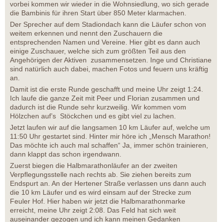
vorbei kommen wir wieder in die Wohnsiedlung, wo sich gerade
die Bambinis für ihren Start über 850 Meter klarmachen.
Der Sprecher auf dem Stadiondach kann die Läufer schon von
weitem erkennen und nennt den Zuschauern die
entsprechenden Namen und Vereine. Hier gibt es dann auch
einige Zuschauer, welche sich zum größten Teil aus den
Angehörigen der Aktiven zusammensetzen. Inge und Christiane
sind natürlich auch dabei, machen Fotos und feuern uns kräftig
an.
Damit ist die erste Runde geschafft und meine Uhr zeigt 1:24.
Ich laufe die ganze Zeit mit Peer und Florian zusammen und
dadurch ist die Runde sehr kurzweilig. Wir kommen vom
Hölzchen auf’s Stöckchen und es gibt viel zu lachen.
Jetzt laufen wir auf die langsamen 10 km Läufer auf, welche um
11:50 Uhr gestartet sind. Hinter mir höre ich „Mensch Marathon!
Das möchte ich auch mal schaffen“ Ja, immer schön trainieren,
dann klappt das schon irgendwann.
Zuerst biegen die Halbmarathonläufer an der zweiten
Verpflegungsstelle nach rechts ab. Sie ziehen bereits zum
Endspurt an. An der Hertener Straße verlassen uns dann auch
die 10 km Läufer und es wird einsam auf der Strecke zum
Feuler Hof. Hier haben wir jetzt die Halbmarathonmarke
erreicht, meine Uhr zeigt 2:08. Das Feld hat sich weit
auseinander gezogen und ich kann meinen Gedanken