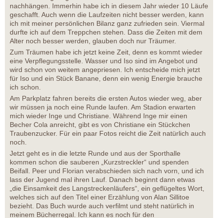
nachhängen. Immerhin habe ich in diesem Jahr wieder 10 Läufe
geschafft. Auch wenn die Laufzeiten nicht besser werden, kann
ich mit meiner persönlichen Bilanz ganz zufrieden sein. Viermal
durfte ich auf dem Treppchen stehen. Dass die Zeiten mit dem
Alter noch besser werden, glauben doch nur Träumer.
Zum Träumen habe ich jetzt keine Zeit, denn es kommt wieder
eine Verpflegungsstelle. Wasser und Iso sind im Angebot und
wird schon von weitem angepriesen. Ich entscheide mich jetzt
für Iso und ein Stück Banane, denn ein wenig Energie brauche
ich schon.
Am Parkplatz fahren bereits die ersten Autos wieder weg, aber
wir müssen ja noch eine Runde laufen. Am Stadion erwarten
mich wieder Inge und Christiane. Während Inge mir einen
Becher Cola anreicht, gibt es von Christiane ein Stückchen
Traubenzucker. Für ein paar Fotos reicht die Zeit natürlich auch
noch.
Jetzt geht es in die letzte Runde und aus der Sporthalle
kommen schon die sauberen „Kurzstreckler“ und spenden
Beifall. Peer und Florian verabschieden sich nach vorn, und ich
lass der Jugend mal ihren Lauf. Danach beginnt dann etwas
„die Einsamkeit des Langstreckenläufers“, ein geflügeltes Wort,
welches sich auf den Titel einer Erzählung von Alan Sillitoe
bezieht. Das Buch wurde auch verfilmt und steht natürlich in
meinem Bücherregal. Ich kann es noch für den