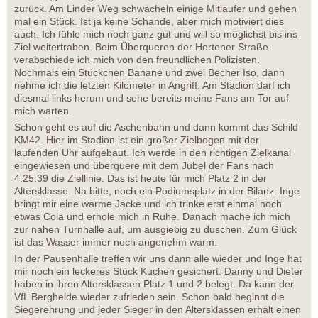
zurück. Am Linder Weg schwächeln einige Mitläufer und gehen
mal ein Stück. Ist ja keine Schande, aber mich motiviert dies
auch. Ich fühle mich noch ganz gut und will so möglichst bis ins
Ziel weitertraben. Beim Überqueren der Hertener Straße
verabschiede ich mich von den freundlichen Polizisten.
Nochmals ein Stückchen Banane und zwei Becher Iso, dann
nehme ich die letzten Kilometer in Angriff. Am Stadion darf ich
diesmal links herum und sehe bereits meine Fans am Tor auf
mich warten.
Schon geht es auf die Aschenbahn und dann kommt das Schild
KM42. Hier im Stadion ist ein großer Zielbogen mit der
laufenden Uhr aufgebaut. Ich werde in den richtigen Zielkanal
eingewiesen und überquere mit dem Jubel der Fans nach
4:25:39 die Ziellinie. Das ist heute für mich Platz 2 in der
Altersklasse. Na bitte, noch ein Podiumsplatz in der Bilanz. Inge
bringt mir eine warme Jacke und ich trinke erst einmal noch
etwas Cola und erhole mich in Ruhe. Danach mache ich mich
zur nahen Turnhalle auf, um ausgiebig zu duschen. Zum Glück
ist das Wasser immer noch angenehm warm.
In der Pausenhalle treffen wir uns dann alle wieder und Inge hat
mir noch ein leckeres Stück Kuchen gesichert. Danny und Dieter
haben in ihren Altersklassen Platz 1 und 2 belegt. Da kann der
VfL Bergheide wieder zufrieden sein. Schon bald beginnt die
Siegerehrung und jeder Sieger in den Altersklassen erhält einen