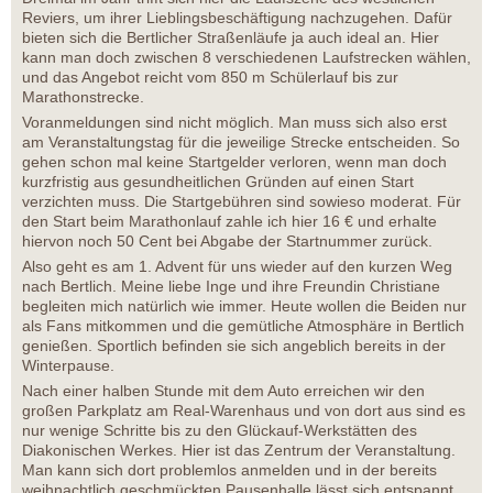
Reviers, um ihrer Lieblingsbeschäftigung nachzugehen. Dafür
bieten sich die Bertlicher Straßenläufe ja auch ideal an. Hier
kann man doch zwischen 8 verschiedenen Laufstrecken wählen,
und das Angebot reicht vom 850 m Schülerlauf bis zur
Marathonstrecke.
Voranmeldungen sind nicht möglich. Man muss sich also erst
am Veranstaltungstag für die jeweilige Strecke entscheiden. So
gehen schon mal keine Startgelder verloren, wenn man doch
kurzfristig aus gesundheitlichen Gründen auf einen Start
verzichten muss. Die Startgebühren sind sowieso moderat. Für
den Start beim Marathonlauf zahle ich hier 16 € und erhalte
hiervon noch 50 Cent bei Abgabe der Startnummer zurück.
Also geht es am 1. Advent für uns wieder auf den kurzen Weg
nach Bertlich. Meine liebe Inge und ihre Freundin Christiane
begleiten mich natürlich wie immer. Heute wollen die Beiden nur
als Fans mitkommen und die gemütliche Atmosphäre in Bertlich
genießen. Sportlich befinden sie sich angeblich bereits in der
Winterpause.
Nach einer halben Stunde mit dem Auto erreichen wir den
großen Parkplatz am Real-Warenhaus und von dort aus sind es
nur wenige Schritte bis zu den Glückauf-Werkstätten des
Diakonischen Werkes. Hier ist das Zentrum der Veranstaltung.
Man kann sich dort problemlos anmelden und in der bereits
weihnachtlich geschmückten Pausenhalle lässt sich entspannt