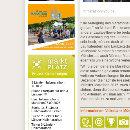
© marathon4you.de
"Die Verlegung des Marathons u
geplant", so Michael Brinkmann,
anderer Laufwettbewerbe bedank
die Genehmigung des Fußball- 
sehr hoch, müssen doch alle be
Laufkalendern und Laufzeitsch
Volksbank-Münster-Marathon am
Münster, als auch Münster-Mara
ebenfalls um eine Woche verle
"Wir bleiben der erste Maratho
diese aufwändige Aktion reibun
weiteren Vorbereitungen für de
Dezember die nächste Pressekon
3 Länder Halbmarathon
Münster-Marathon 2015. Auch di
11.10.26
stehen, denn die überschwapp
Suche Startplatz für den 3-
und Akteuren, will man auch 
Länder-HM
Marathonläufer zu motivieren,
Ulm Halbmarathon /
Marathon27.09.2026
Suche 1x 3-Länder-
Informationen: Volksbank Mü
Halbmarathon Ticket
Suche 2 Tickets für 3-
Länder-Halbmarathon
Ticket 3-Länder-
Halbmarathon