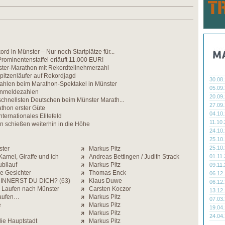
rd in Münster – Nur noch Startplätze für...
rominentenstaffel erläuft 11.000 EUR!
ter-Marathon mit Rekordteilnehmerzahl
Spitzenläufer auf Rekordjagd
30.08
ahlen beim Marathon-Spektakel in Münster
05.09
Anmeldezahlen
20.09
schnellsten Deutschen beim Münster Marath...
27.09
hon erster Güte
04.10
nternationales Elitefeld
11.10
n schießen weiterhin in die Höhe
24.10
25.10
25.10
ster
Markus Pitz
amel, Giraffe und ich
Andreas Bettingen / Judith Strack
01.11
bilauf
Markus Pitz
09.11
he Gesichter
Thomas Enck
06.12
INNERST DU DICH? (63)
Klaus Duwe
06.12
 Laufen nach Münster
Carsten Koczor
13.12
Laufen…
Markus Pitz
07.03
e
Markus Pitz
19.04
Markus Pitz
24.04
ie Hauptstadt
Markus Pitz