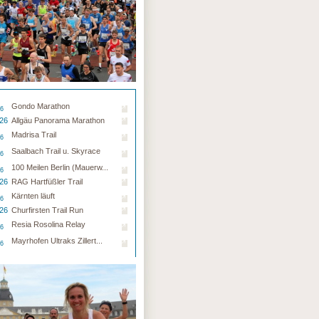
Gondo Marathon
26
.26
Allgäu Panorama Marathon
Madrisa Trail
26
Saalbach Trail u. Skyrace
26
100 Meilen Berlin (Mauerw...
26
.26
RAG Hartfüßler Trail
Kärnten läuft
26
.26
Churfirsten Trail Run
Resia Rosolina Relay
26
Mayrhofen Ultraks Zillert...
26