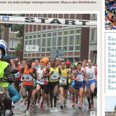
nster ein jederzeitiger uneingeschränkter Weg zu den Wahllokalen
08. -
09.08.
09.08
14. -
15.08.
15. -
16.08.
15. -
16.08.
23.08
28. -
30.08.
29.08
04. -
05.09.
04. -
05.09.