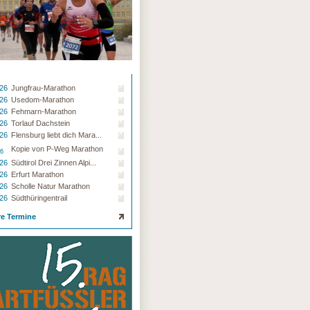
.26
Jungfrau-Marathon
.26
Usedom-Marathon
.26
Fehmarn-Marathon
.26
Torlauf Dachstein
.26
Flensburg liebt dich Mara...
Kopie von P-Weg Marathon
26
.26
Südtirol Drei Zinnen Alpi...
.26
Erfurt Marathon
.26
Scholle Natur Marathon
.26
Südthüringentrail
re Termine