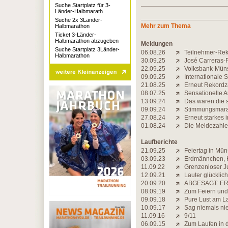
Suche Startplatz für 3-
Länder-Halbmarath
Suche 2x 3Länder-
Mehr zum Thema
Halbmarathon
Ticket 3-Länder-
Halbmarathon abzugeben
Meldungen
Suche Startplatz 3Länder-
06.08.26
Teilnehmer-Reko
Halbmarathon
30.09.25
José Carreras-P
22.09.25
Volksbank-Müns
09.09.25
Internationale 
21.08.25
Erneut Rekordz
08.07.25
Sensationelle 
13.09.24
Das waren die 
09.09.24
Stimmungsmarat
27.08.24
Erneut starkes i
01.08.24
Die Meldezahle
Laufberichte
21.09.25
Feiertag in Mün
03.09.23
Erdmännchen, K
11.09.22
Grenzenloser Ju
12.09.21
Lauter glücklic
20.09.20
ABGESAGT: ER
08.09.19
Zum Feiern und
09.09.18
Pure Lust am 
10.09.17
Sag niemals ni
11.09.16
9/11
06.09.15
Zum Laufen in d