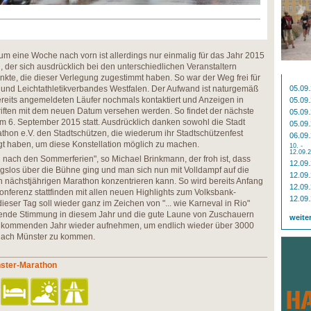
m eine Woche nach vorn ist allerdings nur einmalig für das Jahr 2015
 der sich ausdrücklich bei den unterschiedlichen Veranstaltern
te, die dieser Verlegung zugestimmt haben. So war der Weg frei für
und Leichtathletikverbandes Westfalen. Der Aufwand ist naturgemäß
05.09
reits angemeldeten Läufer nochmals kontaktiert und Anzeigen in
05.09
riften mit dem neuen Datum versehen werden. So findet der nächste
05.09
 6. September 2015 statt. Ausdrücklich danken sowohl die Stadt
05.09
thon e.V. den Stadtschützen, die wiederum ihr Stadtschützenfest
06.09
gt haben, um diese Konstellation möglich zu machen.
10. -
12.09.
n nach den Sommerferien", so Michael Brinkmann, der froh ist, dass
12.09
gslos über die Bühne ging und man sich nun mit Volldampf auf die
12.09
n nächstjährigen Marathon konzentrieren kann. So wird bereits Anfang
12.09
ferenz stattfinden mit allen neuen Highlights zum Volksbank-
12.09
eser Tag soll wieder ganz im Zeichen von "... wie Karneval in Rio"
ende Stimmung in diesem Jahr und die gute Laune von Zuschauern
weite
im kommenden Jahr wieder aufnehmen, um endlich wieder über 3000
 nach Münster zu kommen.
nster-Marathon