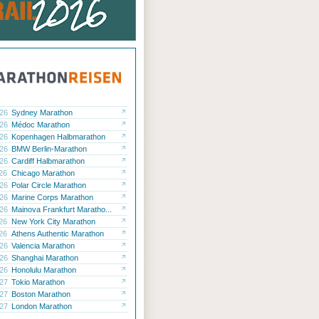
.26
Sydney Marathon
.26
Médoc Marathon
.26
Kopenhagen Halbmarathon
.26
BMW Berlin-Marathon
.26
Cardiff Halbmarathon
.26
Chicago Marathon
.26
Polar Circle Marathon
.26
Marine Corps Marathon
.26
Mainova Frankfurt Maratho...
.26
New York City Marathon
.26
Athens Authentic Marathon
.26
Valencia Marathon
.26
Shanghai Marathon
.26
Honolulu Marathon
.27
Tokio Marathon
.27
Boston Marathon
.27
London Marathon