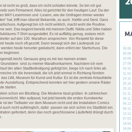
ist nicht so groß, dass ich nicht schlafen könnte. So bin ich gut
reits vom Firmament. Alles ist gerichtet für den heutigen Lauf. Da der
i den M4Y-Leserinnen und -Lesern, wie die Umfragen immer wieder
en“ hat, trifft man überall Bekannte, so auch HaWe und Gerd. Ganz
artschuss. Aufgeregt bin ich nicht wirklich, macht wohl die Routine.
ne sein. Das beginnt bereits mit meinem Outfit. Nikita und Silke haben
biläums-T-Shirt ausgestattet. Es ist auffällig genug, sodass mich
streiter auf den 100. Marathon ansprechen. Von Respekt für diese
 mir heute noch oft gezollt. Dann bewegt sich der Läuferpulk zur
n werden heute herunter geklatscht, dann ertönt der Startschuss. Die
30.08
nn beginnen.
05.09
20.09
turgemäß leicht. Genauso ging es mir bei meinen ersten
h Grundstein sind zu meiner Marathonkarriere. Nachdem ich vom
27.09
f der alten Stadtbefestigung gefolgt bin, biege ich nach links ab.
04.10
reiche ich die Innenstadt, die ich jetzt einmal in Richtung Norden
11.10
 das LWL-Museum für Kunst und Kultur. Es ist die zentrale Anlaufstelle
24.10
ekte-Ausstellung. Entsprechend konnten wir hier gestern unsere Räder
25.10
te starten.
25.10
lein schon ein Blickfang. Die Moderne lässt grüßen. In zahlreichen
01.11
Sonnenlicht. Wer aufpasst, hat jetzt bereits die ersten Kunstwerke
09.11
r ist der Tieflader vor dem Museum nicht und die Installation Comics
06.12
auch nicht aufdringlich, dafür passen sie sich schön ins Stadtbild ein.
06.12
ration gefordert, denn das noch geschlossene Läuferfeld drängt durch
13.12
n.
07.03
19.04
24.04