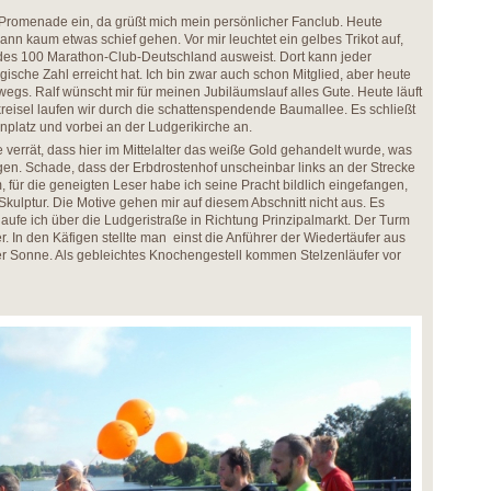
 Promenade ein, da grüßt mich mein persönlicher Fanclub. Heute
ann kaum etwas schief gehen. Vor mir leuchtet ein gelbes Trikot auf,
 des 100 Marathon-Club-Deutschland ausweist. Dort kann jeder
gische Zahl erreicht hat. Ich bin zwar auch schon Mitglied, aber heute
egs. Ralf wünscht mir für meinen Jubiläumslauf alles Gute. Heute läuft
kreisel laufen wir durch die schattenspendende Baumallee. Es schließt
nplatz und vorbei an der Ludgerikirche an.
errät, dass hier im Mittelalter das weiße Gold gehandelt wurde, was
en. Schade, dass der Erbdrostenhof unscheinbar links an der Strecke
m, für die geneigten Leser habe ich seine Pracht bildlich eingefangen,
 Skulptur. Die Motive gehen mir auf diesem Abschnitt nicht aus. Es
aufe ich über die Ludgeristraße in Richtung Prinzipalmarkt. Der Turm
er. In den Käfigen stellte man einst die Anführer der Wiedertäufer aus
er Sonne. Als gebleichtes Knochengestell kommen Stelzenläufer vor