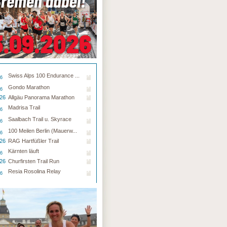
Swiss Alps 100 Endurance ...
26
Gondo Marathon
26
.26
Allgäu Panorama Marathon
Madrisa Trail
26
Saalbach Trail u. Skyrace
26
100 Meilen Berlin (Mauerw...
26
.26
RAG Hartfüßler Trail
Kärnten läuft
26
.26
Churfirsten Trail Run
Resia Rosolina Relay
26