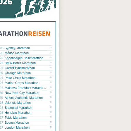
.26
Sydney Marathon
.26
Médoc Marathon
.26
Kopenhagen Halbmarathon
.26
BMW Berlin-Marathon
.26
Cardiff Halbmarathon
.26
Chicago Marathon
.26
Polar Circle Marathon
.26
Marine Corps Marathon
.26
Mainova Frankfurt Maratho...
.26
New York City Marathon
.26
Athens Authentic Marathon
.26
Valencia Marathon
.26
Shanghai Marathon
.26
Honolulu Marathon
.27
Tokio Marathon
.27
Boston Marathon
.27
London Marathon