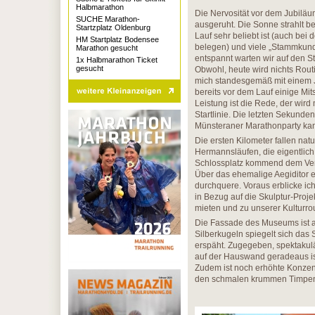
Halbmarathon
Die Nervosität vor dem Jubiläum 
SUCHE Marathon-
ausgeruht. Die Sonne strahlt be
Startzplatz Oldenburg
Lauf sehr beliebt ist (auch be
HM Startplatz Bodensee
belegen) und viele „Stammkund
Marathon gesucht
entspannt warten wir auf den St
1x Halbmarathon Ticket
gesucht
Obwohl, heute wird nichts Routi
mich standesgemäß mit einem Ju
bereits vor dem Lauf einige Mit
Leistung ist die Rede, der wird
Startlinie. Die letzten Sekunde
Münsteraner Marathonparty ka
Die ersten Kilometer fallen na
Hermannsläufen, die eigentlic
Schlossplatz kommend dem Verlau
Über das ehemalige Aegiditor er
durchquere. Voraus erblicke ich
in Bezug auf die Skulptur-Proj
mieten und zu unserer Kulturrou
Die Fassade des Museums ist al
Silberkugeln spiegelt sich das 
erspäht. Zugegeben, spektakulä
auf der Hauswand geradeaus ist 
Zudem ist noch erhöhte Konzent
den schmalen krummen Timpe