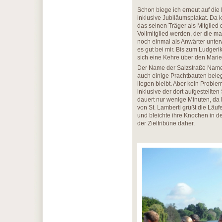
Schon biege ich erneut auf die
inklusive Jubiläumsplakat. Da k
das seinen Träger als Mitglied
Vollmitglied werden, der die ma
noch einmal als Anwärter unterw
es gut bei mir. Bis zum Ludgeri
sich eine Kehre über den Marie
Der Name der Salzstraße Name v
auch einige Prachtbauten beleg
liegen bleibt. Aber kein Proble
inklusive der dort aufgestellten
dauert nur wenige Minuten, da l
von St. Lamberti grüßt die Läuf
und bleichte ihre Knochen in d
der Zieltribüne daher.