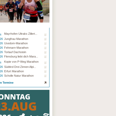
Mayrhofen Ultraks Zillert...
26
.26
Jungfrau-Marathon
.26
Usedom-Marathon
.26
Fehmarn-Marathon
.26
Torlauf Dachstein
.26
Flensburg liebt dich Mara...
Kopie von P-Weg Marathon
26
.26
Südtirol Drei Zinnen Alpi...
.26
Erfurt Marathon
.26
Scholle Natur Marathon
re Termine