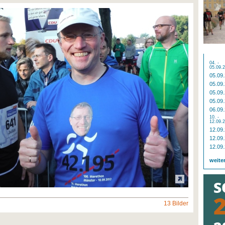
04. -
05.09.
05.09
05.09
05.09
05.09
06.09
10. -
12.09.
12.09
12.09
12.09
weite
13 Bilder