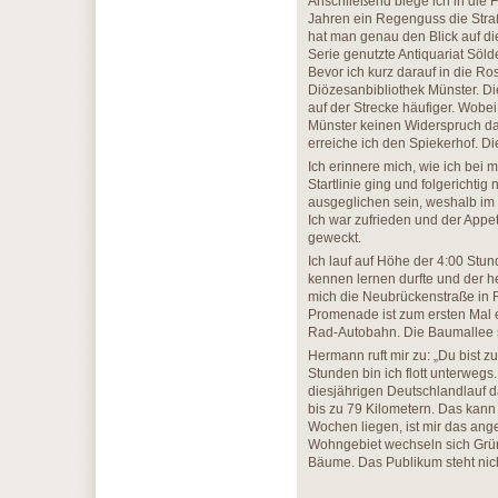
Anschließend biege ich in die 
Jahren ein Regenguss die Str
hat man genau den Blick auf di
Serie genutzte Antiquariat Söld
Bevor ich kurz darauf in die R
Diözesanbibliothek Münster. Di
auf der Strecke häufiger. Wobei
Münster keinen Widerspruch dars
erreiche ich den Spiekerhof. D
Ich erinnere mich, wie ich be
Startlinie ging und folgerichtig
ausgeglichen sein, weshalb im 
Ich war zufrieden und der Appe
geweckt.
Ich lauf auf Höhe der 4:00 St
kennen lernen durfte und der h
mich die Neubrückenstraße in 
Promenade ist zum ersten Mal err
Rad-Autobahn. Die Baumallee 
Hermann ruft mir zu: „Du bist zu
Stunden bin ich flott unterweg
diesjährigen Deutschlandlauf 
bis zu 79 Kilometern. Das kann
Wochen liegen, ist mir das ang
Wohngebiet wechseln sich Grü
Bäume. Das Publikum steht nic