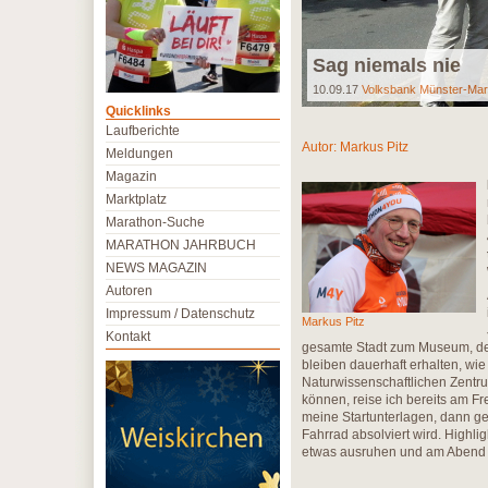
Sag niemals nie
10.09.17
Volksbank Münster-Mar
Quicklinks
Laufberichte
Autor:
Markus Pitz
Meldungen
Magazin
Marktplatz
Marathon-Suche
MARATHON JAHRBUCH
NEWS MAGAZIN
Autoren
Impressum / Datenschutz
Markus Pitz
Kontakt
gesamte Stadt zum Museum, den
bleiben dauerhaft erhalten, w
Naturwissenschaftlichen Zentru
können, reise ich bereits am F
meine Startunterlagen, dann ge
Fahrrad absolviert wird. Highl
etwas ausruhen und am Abend b