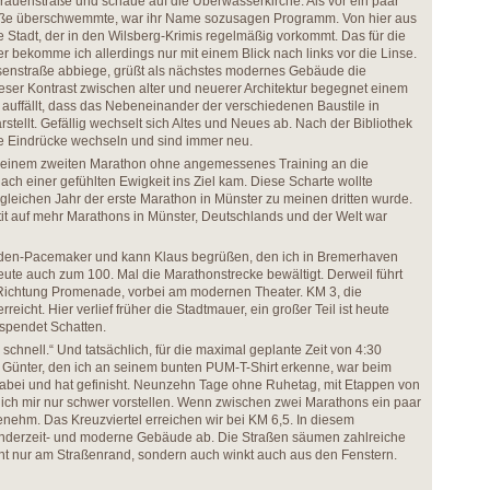
Frauenstraße und schaue auf die Überwasserkirche. Als vor ein paar
aße überschwemmte, war ihr Name sozusagen Programm. Von hier aus
e Stadt, der in den Wilsberg-Krimis regelmäßig vorkommt. Das für die
er bekomme ich allerdings nur mit einem Blick nach links vor die Linse.
osenstraße abbiege, grüßt als nächstes modernes Gebäude die
eser Kontrast zwischen alter und neuerer Architektur begegnet einem
 auffällt, dass das Nebeneinander der verschiedenen Baustile in
tellt. Gefällig wechselt sich Altes und Neues ab. Nach der Bibliothek
ie Eindrücke wechseln und sind immer neu.
i meinem zweiten Marathon ohne angemessenes Training an die
 nach einer gefühlten Ewigkeit ins Ziel kam. Diese Scharte wollte
gleichen Jahr der erste Marathon in Münster zu meinen dritten wurde.
tit auf mehr Marathons in Münster, Deutschlands und der Welt war
unden-Pacemaker und kann Klaus begrüßen, den ich in Bremerhaven
eute auch zum 100. Mal die Marathonstrecke bewältigt. Derweil führt
Richtung Promenade, vorbei am modernen Theater. KM 3, die
eicht. Hier verlief früher die Stadtmauer, ein großer Teil ist heute
spendet Schatten.
 schnell.“ Und tatsächlich, für die maximal geplante Zeit von 4:30
s. Günter, den ich an seinem bunten PUM-T-Shirt erkenne, war beim
dabei und hat gefinisht. Neunzehn Tage ohne Ruhetag, mit Etappen von
 ich mir nur schwer vorstellen. Wenn zwischen zwei Marathons ein paar
enehm. Das Kreuzviertel erreichen wir bei KM 6,5. In diesem
nderzeit- und moderne Gebäude ab. Die Straßen säumen zahlreiche
ht nur am Straßenrand, sondern auch winkt auch aus den Fenstern.