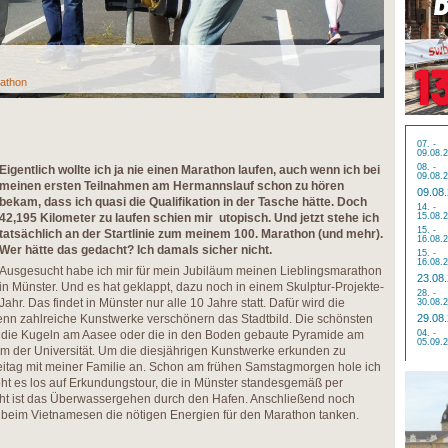
athon
07. -
09.08.
08. -
Eigentlich wollte ich ja nie einen Marathon laufen, auch wenn ich bei
09.08.
meinen ersten Teilnahmen am Hermannslauf schon zu hören
09.08
bekam, dass ich quasi die Qualifikation in der Tasche hätte. Doch
14. -
42,195 Kilometer zu laufen schien mir utopisch. Und jetzt stehe ich
15.08.
15. -
tatsächlich an der Startlinie zum meinem 100. Marathon (und mehr).
16.08.
Wer hätte das gedacht? Ich damals sicher nicht.
15. -
16.08.
Ausgesucht habe ich mir für mein Jubiläum meinen Lieblingsmarathon
23.08
in Münster. Und es hat geklappt, dazu noch in einem Skulptur-Projekte-
28. -
Jahr. Das findet in Münster nur alle 10 Jahre statt. Dafür wird die
30.08.
n zahlreiche Kunstwerke verschönern das Stadtbild. Die schönsten
29.08
ie die Kugeln am Aasee oder die in den Boden gebaute Pyramide am
04. -
05.09.
m der Universität. Um die diesjährigen Kunstwerke erkunden zu
reitag mit meiner Familie an. Schon am frühen Samstagmorgen hole ich
ht es los auf Erkundungstour, die in Münster standesgemäß per
ight ist das Überwassergehen durch den Hafen. Anschließend noch
eim Vietnamesen die nötigen Energien für den Marathon tanken.