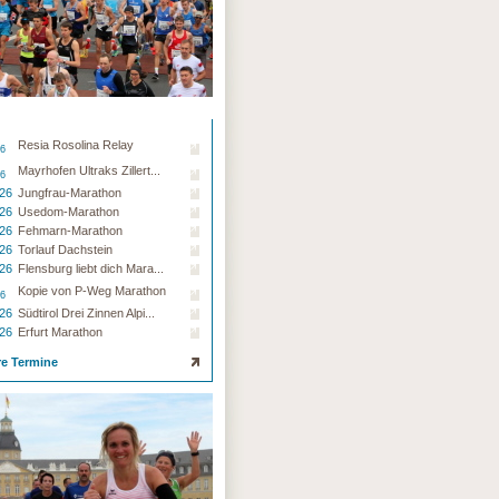
Resia Rosolina Relay
26
Mayrhofen Ultraks Zillert...
26
.26
Jungfrau-Marathon
.26
Usedom-Marathon
.26
Fehmarn-Marathon
.26
Torlauf Dachstein
.26
Flensburg liebt dich Mara...
Kopie von P-Weg Marathon
26
.26
Südtirol Drei Zinnen Alpi...
.26
Erfurt Marathon
re Termine