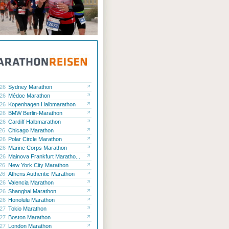
.26
Sydney Marathon
.26
Médoc Marathon
.26
Kopenhagen Halbmarathon
.26
BMW Berlin-Marathon
.26
Cardiff Halbmarathon
.26
Chicago Marathon
.26
Polar Circle Marathon
.26
Marine Corps Marathon
.26
Mainova Frankfurt Maratho...
.26
New York City Marathon
.26
Athens Authentic Marathon
.26
Valencia Marathon
.26
Shanghai Marathon
.26
Honolulu Marathon
.27
Tokio Marathon
.27
Boston Marathon
.27
London Marathon