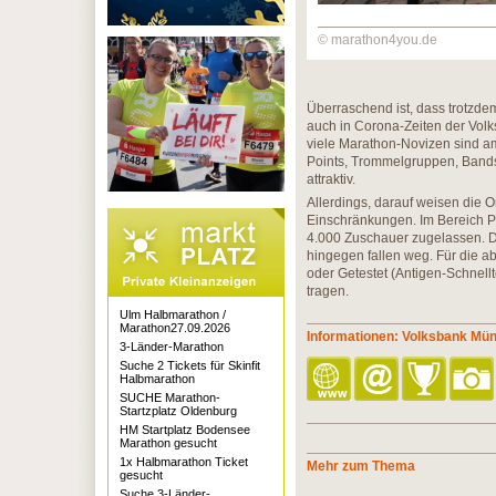
© marathon4you.de
Überraschend ist, dass trotzde
auch in Corona-Zeiten der Volk
viele Marathon-Novizen sind am
Points, Trommelgruppen, Bands
attraktiv.
Allerdings, darauf weisen die 
Einschränkungen. Im Bereich Pr
4.000 Zuschauer zugelassen. 
hingegen fallen weg. Für die a
oder Getestet (Antigen-Schnell
tragen.
Ulm Halbmarathon /
Marathon27.09.2026
Informationen: Volksbank Mü
3-Länder-Marathon
Suche 2 Tickets für Skinfit
Halbmarathon
SUCHE Marathon-
Startzplatz Oldenburg
HM Startplatz Bodensee
Marathon gesucht
1x Halbmarathon Ticket
Mehr zum Thema
gesucht
Suche 3-Länder-