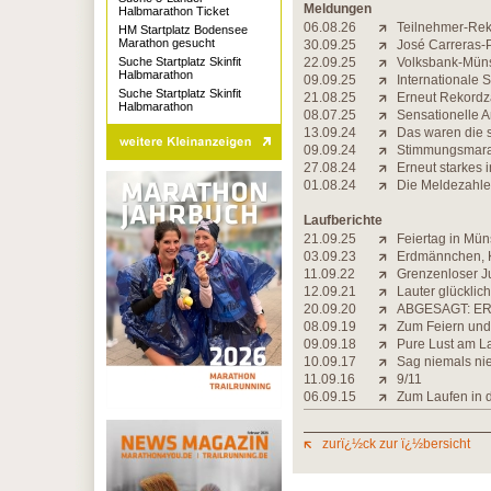
Meldungen
Halbmarathon Ticket
06.08.26
Teilnehmer-Reko
HM Startplatz Bodensee
Marathon gesucht
30.09.25
José Carreras-P
Suche Startplatz Skinfit
22.09.25
Volksbank-Müns
Halbmarathon
09.09.25
Internationale 
Suche Startplatz Skinfit
21.08.25
Erneut Rekordz
Halbmarathon
08.07.25
Sensationelle 
13.09.24
Das waren die 
09.09.24
Stimmungsmarat
27.08.24
Erneut starkes i
01.08.24
Die Meldezahle
Laufberichte
21.09.25
Feiertag in Mün
03.09.23
Erdmännchen, K
11.09.22
Grenzenloser Ju
12.09.21
Lauter glücklic
20.09.20
ABGESAGT: ER
08.09.19
Zum Feiern und
09.09.18
Pure Lust am 
10.09.17
Sag niemals ni
11.09.16
9/11
06.09.15
Zum Laufen in d
zurï¿½ck zur ï¿½bersicht