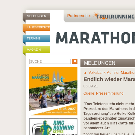
MELDUNGEN
LAUFBERICHTE
TERMINE
MAGAZIN
MELDUNGEN
Volksbank Münster-Maratho
Endlich wieder Mar
06.09.21
Quelle: Pressemitteilung
"Das Telefon steht nicht mehr
Prozedere des Marathons in d
Tagesordnung", so Heike Kelle
pandemiebedingten zusätzlich
vor allem auch Hilfskräfte fü
besonderer Art.
"Doch wir freuen uns für alle L