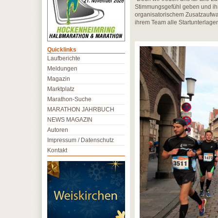
Stimmungsgefühl geben und ihre
organisatorischem Zusatzaufwan
ihrem Team alle Startunterlage
Quicklinks
Laufberichte
Meldungen
Magazin
Marktplatz
Marathon-Suche
MARATHON JAHRBUCH
NEWS MAGAZIN
Autoren
Impressum / Datenschutz
Kontakt