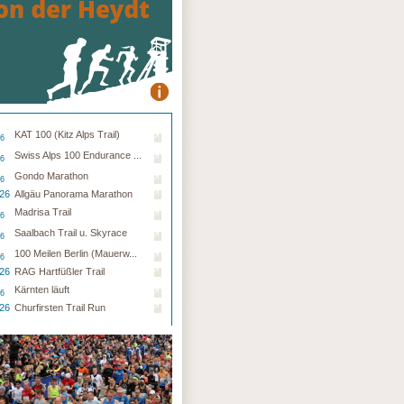
KAT 100 (Kitz Alps Trail)
26
Swiss Alps 100 Endurance ...
26
Gondo Marathon
26
.26
Allgäu Panorama Marathon
Madrisa Trail
26
Saalbach Trail u. Skyrace
26
100 Meilen Berlin (Mauerw...
26
.26
RAG Hartfüßler Trail
Kärnten läuft
26
.26
Churfirsten Trail Run