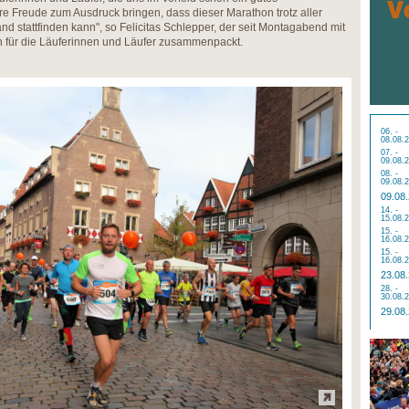
 Freude zum Ausdruck bringen, dass dieser Marathon trotz aller
d stattfinden kann", so Felicitas Schlepper, der seit Montagabend mit
n für die Läuferinnen und Läufer zusammenpackt.
06. -
08.08.
07. -
09.08.
08. -
09.08.
09.08
14. -
15.08.
15. -
16.08.
15. -
16.08.
23.08
28. -
30.08.
29.08