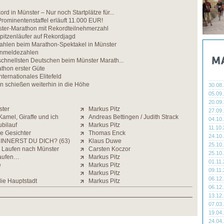
rd in Münster – Nur noch Startplätze für...
rominentenstaffel erläuft 11.000 EUR!
ter-Marathon mit Rekordteilnehmerzahl
Spitzenläufer auf Rekordjagd
ahlen beim Marathon-Spektakel in Münster
Anmeldezahlen
schnellsten Deutschen beim Münster Marath...
hon erster Güte
nternationales Elitefeld
n schießen weiterhin in die Höhe
30.08
05.09
20.09
ster
Markus Pitz
27.09
amel, Giraffe und ich
Andreas Bettingen / Judith Strack
04.10
bilauf
Markus Pitz
11.10
he Gesichter
Thomas Enck
24.10
INNERST DU DICH? (63)
Klaus Duwe
25.10
 Laufen nach Münster
Carsten Koczor
25.10
Laufen…
Markus Pitz
01.11
e
Markus Pitz
09.11
Markus Pitz
06.12
ie Hauptstadt
Markus Pitz
06.12
13.12
07.03
19.04
24.04