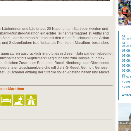
m Läuferinnen und Läufer aus 28 Nationen am Start sein werden und
sbank-Münster-Marathon ein echter Teilnehmermagnet ist. Auffallend
04. -
 Start – der Marathon Münster mit den vielen Zuschauern und Action-
05.09.
 und Stelzenläufern ist offenbar als Premieren-Marathon besonders
04. -
05.09.
05.09
Organisatoren ausdrücklich hin, gibt es in diesem Jahr pandemiebedingt
05.09
inzipalmarkt bis Aegidiimarkt/Aegiditor sind zum Beispiel nur max.
05.09
Die üblichen Zuschauer-Bühnen in Roxel, Nienberge und Gievenbeck
05.09
bgegrenzten Zuschauerbereiche gilt die 3-G-Regel: Geimpft, Genesen
06.09
test). Zuschauer entlang der Strecke sollen Abstand halten und Maske
10. -
12.09.
12.09
12.09
nster-Marathon
weite