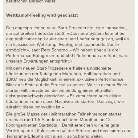
beruflichen Bereich wider.
Wettkampf-Feeling wird geschätzt
Das angesprochene neue Start-Prozedere ist eine Innovation,
die auf breites Interesse stößt. «Das neue System kommt bei
den ambitionierten Läuferinnen und Läufer sehr gut an, weil es
ein klassisches Wettkampf-Feeling und spannende Duelle
ermöglicht», sagt Reto Schorno. «Wir haben über alle drei
Performance-Kategorien rund 500 Läufer:innen am Start, was
unseren Erwartungen entspricht.»
Mit dem neuen Start-Prozedere erhalten ambitionierte
Läufer:innen der Kategorien Marathon, Halbmarathon und
10KM neu die Möglichkeit, in einem exklusiven Performance
Block als Erste auf die Strecke zu gehen. Wer in diesem Block
starten will, musste bei der Anmeldung einen offiziellen
Leistungsnachweis einreichen. «Es versuchten auch einige
Läufer:innen ohne diese Nachweis zu starten. Das zeigt, wie
attraktiv diese Innovation ist.»
Die große Masse der Halbmarathon Teilnehmenden startet
erstmals rund 1.5 Stunden nach dem Marathon, in 12
kontingentierten Startslots. «Damit erreichen wir eine gute
Verteilung der Läufer:innen auf der Strecke und maximieren das
Teilnahme-Erlebnis von allen», so Schorno weiter.