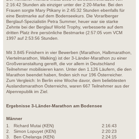
2:16:42 Stunden als einziger unter der 2:20-Marke. Bei den
Frauen sorgte Mary Ptikany in 2:45:32 Stunden ebenfalls für
eine Bestmarke auf dem Bodenseekurs. Die Vorarlberger
Berglauf-Spezialistin Petra Summer, heuer war sie starke
Zehnte bei der Berglauf World Trophy, verbesserte auf dem
dritten Platz ihre persönliche Bestmarke (2:57:05 vom VCM
1997 auf 2:53:56 Stunden.
Mit 3.845 Finishern in vier Bewerben (Marathon, Halbmarathon,
Viertelmarathon, Walking) ist der 3-Länder-Marathon zu einer
Großveranstaltung gereift, die vor allem in Deutschland
Teilnehmer mobilisieren kann. Unter den 1.126 Läufern, die den
Marathon beendet haben, finden sich nur 196 Österreicher.
Zum Vergleich: In Berlin eine Woche davor, dem beliebtesten
Auslandsmarathon Österreichs, waren 667 Teilnehmer aus der
Alpenrepublik im Ziel.
Ergebnisse 3-Länder-Marathon am Bodensee
Männer
1.
Richard Mutai (KEN)
2:16:43
2.
Simon Lopuyet (KEN)
2:20:23
3.
Ben Chelanga (KEN)
2:24:15