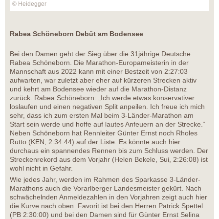
© Heidegger
Rabea Schöneborn Debüt am Bodensee
Bei den Damen geht der Sieg über die 31jährige Deutsche
Rabea Schöneborn. Die Marathon-Europameisterin in der
Mannschaft aus 2022 kann mit einer Bestzeit von 2:27:03
aufwarten, war zuletzt aber eher auf kürzeren Strecken aktiv
und kehrt am Bodensee wieder auf die Marathon-Distanz
zurück. Rabea Schöneborn: „Ich werde etwas konservativer
loslaufen und einen negativen Split anpeilen. Ich freue ich mich
sehr, dass ich zum ersten Mal beim 3-Länder-Marathon am
Start sein werde und hoffe auf lautes Anfeuern an der Strecke.“
Neben Schöneborn hat Rennleiter Günter Ernst noch Rholes
Rutto (KEN, 2:34:44) auf der Liste. Es könnte auch hier
durchaus ein spannendes Rennen bis zum Schluss werden. Der
Streckenrekord aus dem Vorjahr (Helen Bekele, Sui, 2:26:08) ist
wohl nicht in Gefahr.
Wie jedes Jahr, werden im Rahmen des Sparkasse 3-Länder-
Marathons auch die Vorarlberger Landesmeister gekürt. Nach
schwächelnden Anmeldezahlen in den Vorjahren zeigt auch hier
die Kurve nach oben. Favorit ist bei den Herren Patrick Spettel
(PB 2:30:00) und bei den Damen sind für Günter Ernst Selina