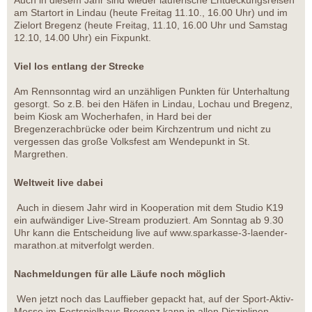
am Startort in Lindau (heute Freitag 11.10., 16.00 Uhr) und im
Zielort Bregenz (heute Freitag, 11.10, 16.00 Uhr und Samstag
12.10, 14.00 Uhr) ein Fixpunkt.
Viel los entlang der Strecke
Am Rennsonntag wird an unzähligen Punkten für Unterhaltung
gesorgt. So z.B. bei den Häfen in Lindau, Lochau und Bregenz,
beim Kiosk am Wocherhafen, in Hard bei der
Bregenzerachbrücke oder beim Kirchzentrum und nicht zu
vergessen das große Volksfest am Wendepunkt in St.
Margrethen.
Weltweit live dabei
Auch in diesem Jahr wird in Kooperation mit dem Studio K19
ein aufwändiger Live-Stream produziert. Am Sonntag ab 9.30
Uhr kann die Entscheidung live auf www.sparkasse-3-laender-
marathon.at mitverfolgt werden.
Nachmeldungen für alle Läufe noch möglich
Wen jetzt noch das Lauffieber gepackt hat, auf der Sport-Aktiv-
Messe im Festspielhaus Bregenz kann in allen Disziplinen