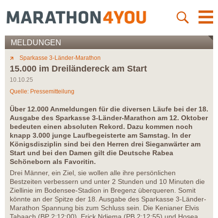
MELDUNGEN
Sparkasse 3-Länder-Marathon
15.000 im Dreiländereck am Start
10.10.25
Quelle: Pressemitteilung
Über 12.000 Anmeldungen für die diversen Läufe bei der 18.
Ausgabe des Sparkasse 3-Länder-Marathon am 12. Oktober
bedeuten einen absoluten Rekord. Dazu kommen noch
knapp 3.000 junge Laufbegeisterte am Samstag. In der
Königsdisziplin sind bei den Herren drei Sieganwärter am
Start und bei den Damen gilt die Deutsche Rabea
Schöneborn als Favoritin.
Drei Männer, ein Ziel, sie wollen alle ihre persönlichen
Bestzeiten verbessern und unter 2 Stunden und 10 Minuten die
Ziellinie im Bodensee-Stadion in Bregenz überqueren. Somit
könnte an der Spitze der 18. Ausgabe des Sparkasse 3-Länder-
Marathon Spannung bis zum Schluss sein. Die Kenianer Elvis
Tabaach (BP 2:12:00), Erick Ndiema (PB 2:12:55) und Hosea