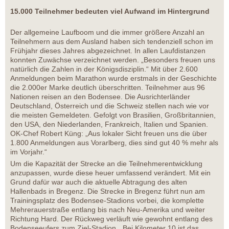
15.000 Teilnehmer bedeuten viel Aufwand im Hintergrund
Der allgemeine Laufboom und die immer größere Anzahl an
Teilnehmern aus dem Ausland haben sich tendenziell schon im
Frühjahr dieses Jahres abgezeichnet. In allen Laufdistanzen
konnten Zuwächse verzeichnet werden. „Besonders freuen uns
natürlich die Zahlen in der Königsdisziplin.“ Mit über 2.600
Anmeldungen beim Marathon wurde erstmals in der Geschichte
die 2.000er Marke deutlich überschritten. Teilnehmer aus 96
Nationen reisen an den Bodensee. Die Ausrichterländer
Deutschland, Österreich und die Schweiz stellen nach wie vor
die meisten Gemeldeten. Gefolgt von Brasilien, Großbritannien,
den USA, den Niederlanden, Frankreich, Italien und Spanien.
OK-Chef Robert Küng: „Aus lokaler Sicht freuen uns die über
1.800 Anmeldungen aus Vorarlberg, dies sind gut 40 % mehr als
im Vorjahr.“
Um die Kapazität der Strecke an die Teilnehmerentwicklung
anzupassen, wurde diese heuer umfassend verändert. Mit ein
Grund dafür war auch die aktuelle Abtragung des alten
Hallenbads in Bregenz. Die Strecke in Bregenz führt nun am
Trainingsplatz des Bodensee-Stadions vorbei, die komplette
Mehrerauerstraße entlang bis nach Neu-Amerika und weiter
Richtung Hard. Der Rückweg verläuft wie gewohnt entlang des
Bodenseeufers zum Ziel-Stadion. „Bei Kilometer 10 ist das