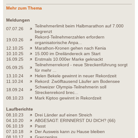
Mehr zum Thema
Meldungen
Teilnehmerlimit beim Halbmarathon auf 7.000
07.07.26
begrenzt
Rekord-Teilnehmerzahlen erfordern
19.03.26
organisatorische Anpa...
12.10.25
Marathon-Kronen gehen nach Kenia
10.10.25
15.000 im Dreiländereck am Start
16.09.25
Erstmals 10.000er Marke geknackt
Teilnehmerrekord - neue Streckenführung sorgt
05.09.25
für mehr ...
13.10.24
Helen Bekele gewinnt in neuer Rekordzeit
11.10.24
Rekord: Zwölftausend Läufer am Bodensee
Schweizer Olympia-Teilnehmerin soll
18.09.24
Streckenrekord brec...
08.10.23
Mark Kiptoo gewinnt in Rekordzeit
Laufberichte
08.10.23
Drei Länder auf einen Streich
04.10.20
ABGESAGT: ERINNERST DU DICH? (66)
06.10.19
Passt
07.10.18
Der Ausweis kann zu Hause bleiben
08.10.17
Grenzenlos