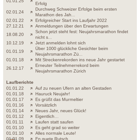
01.01.25
Erfolg
Durchweg Schweizer Erfolge beim ersten
02.01.24
Marathon des Jah...
02.01.22
Erfolgreicher Start ins Laufjahr 2022
27.12.21
Anmeldungen über den Erwartungen
Schon jetzt steht fest: Neujahrsmarathon findet
18.08.20
nicht s...
10.12.19
Jetzt anmelden lohnt sich
Über 1000 glückliche Gesichter beim
01.01.19
Neujahrsmarathon Zü...
01.01.18
Mit Streckenrekorden ins neue Jahr gestartet
Erneuter Teilnehmerrekord beim
26.12.17
Neujahrsmarathon Zürich
Laufberichte
01.01.22
Auf zu neuen Ufern an alten Gestaden
01.01.18
Hauruck Neujahr!
01.01.17
Es grüßt das Murmeltier
01.01.16
Vorsätzlich
01.01.14
Neues Jahr, neues Glück!
01.01.12
Eigentlich…
01.01.11
Laufen statt saufen
01.01.10
Es geht grad so weiter
01.01.10
Alles normale Leute!
01.01.09
En guete Rutsch