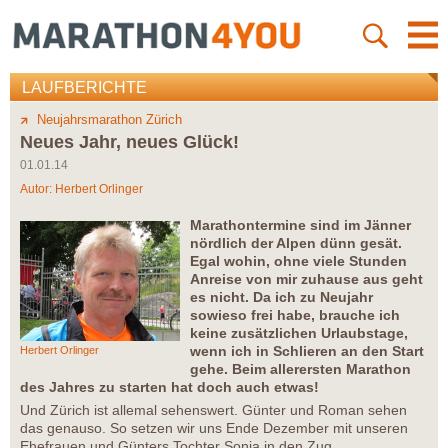
LAUFBERICHTE
Neujahrsmarathon Zürich
Neues Jahr, neues Glück!
01.01.14
Autor:
Herbert Orlinger
Marathontermine sind im Jänner
nördlich der Alpen dünn gesät.
Egal wohin, ohne viele Stunden
Anreise von mir zuhause aus geht
es nicht. Da ich zu Neujahr
sowieso frei habe, brauche ich
keine zusätzlichen Urlaubstage,
wenn ich in Schlieren an den Start
Herbert Orlinger
gehe. Beim allerersten Marathon
des Jahres zu starten hat doch auch etwas!
Und Zürich ist allemal sehenswert. Günter und Roman sehen
das genauso. So setzen wir uns Ende Dezember mit unseren
Ehefrauen und Günters Tochter Sonja in den Zug.