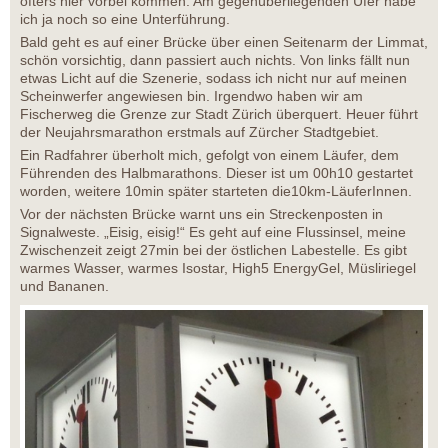
öfters hier vorbei kommen. Am gegenüberliegenden Ufer habe
ich ja noch so eine Unterführung.
Bald geht es auf einer Brücke über einen Seitenarm der Limmat,
schön vorsichtig, dann passiert auch nichts. Von links fällt nun
etwas Licht auf die Szenerie, sodass ich nicht nur auf meinen
Scheinwerfer angewiesen bin. Irgendwo haben wir am
Fischerweg die Grenze zur Stadt Zürich überquert. Heuer führt
der Neujahrsmarathon erstmals auf Zürcher Stadtgebiet.
Ein Radfahrer überholt mich, gefolgt von einem Läufer, dem
Führenden des Halbmarathons. Dieser ist um 00h10 gestartet
worden, weitere 10min später starteten die10km-LäuferInnen.
Vor der nächsten Brücke warnt uns ein Streckenposten in
Signalweste. „Eisig, eisig!“ Es geht auf eine Flussinsel, meine
Zwischenzeit zeigt 27min bei der östlichen Labestelle. Es gibt
warmes Wasser, warmes Isostar, High5 EnergyGel, Müsliriegel
und Bananen.