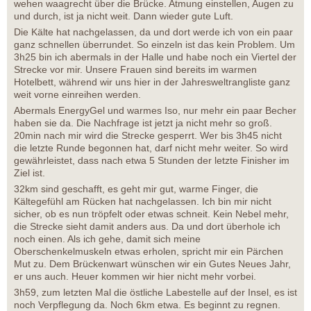
wehen waagrecht über die Brücke. Atmung einstellen, Augen zu
und durch, ist ja nicht weit. Dann wieder gute Luft.
Die Kälte hat nachgelassen, da und dort werde ich von ein paar
ganz schnellen überrundet. So einzeln ist das kein Problem. Um
3h25 bin ich abermals in der Halle und habe noch ein Viertel der
Strecke vor mir. Unsere Frauen sind bereits im warmen
Hotelbett, während wir uns hier in der Jahresweltrangliste ganz
weit vorne einreihen werden.
Abermals EnergyGel und warmes Iso, nur mehr ein paar Becher
haben sie da. Die Nachfrage ist jetzt ja nicht mehr so groß.
20min nach mir wird die Strecke gesperrt. Wer bis 3h45 nicht
die letzte Runde begonnen hat, darf nicht mehr weiter. So wird
gewährleistet, dass nach etwa 5 Stunden der letzte Finisher im
Ziel ist.
32km sind geschafft, es geht mir gut, warme Finger, die
Kältegefühl am Rücken hat nachgelassen. Ich bin mir nicht
sicher, ob es nun tröpfelt oder etwas schneit. Kein Nebel mehr,
die Strecke sieht damit anders aus. Da und dort überhole ich
noch einen. Als ich gehe, damit sich meine
Oberschenkelmuskeln etwas erholen, spricht mir ein Pärchen
Mut zu. Dem Brückenwart wünschen wir ein Gutes Neues Jahr,
er uns auch. Heuer kommen wir hier nicht mehr vorbei.
3h59, zum letzten Mal die östliche Labestelle auf der Insel, es ist
noch Verpflegung da. Noch 6km etwa. Es beginnt zu regnen.