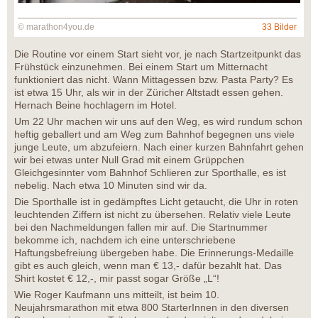
© marathon4you.de
33 Bilder
Die Routine vor einem Start sieht vor, je nach Startzeitpunkt das
Frühstück einzunehmen. Bei einem Start um Mitternacht
funktioniert das nicht. Wann Mittagessen bzw. Pasta Party? Es
ist etwa 15 Uhr, als wir in der Züricher Altstadt essen gehen.
Hernach Beine hochlagern im Hotel.
Um 22 Uhr machen wir uns auf den Weg, es wird rundum schon
heftig geballert und am Weg zum Bahnhof begegnen uns viele
junge Leute, um abzufeiern. Nach einer kurzen Bahnfahrt gehen
wir bei etwas unter Null Grad mit einem Grüppchen
Gleichgesinnter vom Bahnhof Schlieren zur Sporthalle, es ist
nebelig. Nach etwa 10 Minuten sind wir da.
Die Sporthalle ist in gedämpftes Licht getaucht, die Uhr in roten
leuchtenden Ziffern ist nicht zu übersehen. Relativ viele Leute
bei den Nachmeldungen fallen mir auf. Die Startnummer
bekomme ich, nachdem ich eine unterschriebene
Haftungsbefreiung übergeben habe. Die Erinnerungs-Medaille
gibt es auch gleich, wenn man € 13,- dafür bezahlt hat. Das
Shirt kostet € 12,-, mir passt sogar Größe „L“!
Wie Roger Kaufmann uns mitteilt, ist beim 10.
Neujahrsmarathon mit etwa 800 StarterInnen in den diversen