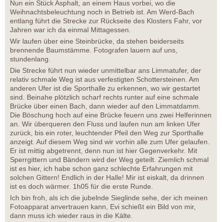
Nun ein Stück Asphalt, an einem Haus vorbei, wo die
Weihnachtsbeleuchtung noch in Betrieb ist. Am Werd-Bach
entlang führt die Strecke zur Rückseite des Klosters Fahr, vor
Jahren war ich da einmal Mittagessen.
Wir laufen über eine Steinbrücke, da stehen beiderseits
brennende Baumstämme. Fotografen lauern auf uns,
stundenlang.
Die Strecke führt nun wieder unmittelbar ans Limmatufer, der
relativ schmale Weg ist aus verfestigten Schottersteinen. Am
anderen Ufer ist die Sporthalle zu erkennen, wo wir gestartet
sind. Beinahe plötzlich scharf rechts runter auf eine schmale
Brücke über einen Bach, dann wieder auf den Limmatdamm.
Die Böschung hoch auf eine Brücke feuern uns zwei Helferinnen
an. Wir überqueren den Fluss und laufen nun am linken Ufer
zurück, bis ein roter, leuchtender Pfeil den Weg zur Sporthalle
anzeigt. Auf diesem Weg sind wir vorhin alle zum Ufer gelaufen.
Er ist mittig abgetrennt, denn nun ist hier Gegenverkehr. Mit
Sperrgittern und Bändern wird der Weg geteilt. Ziemlich schmal
ist es hier, ich habe schon ganz schlechte Erfahrungen mit
solchen Gittern! Endlich in der Halle! Mir ist eiskalt, da drinnen
ist es doch wärmer. 1h05 für die erste Runde.
Ich bin froh, als ich die jubelnde Sieglinde sehe, der ich meinen
Fotoapparat anvertrauen kann, Evi schießt ein Bild von mir,
dann muss ich wieder raus in die Kälte.