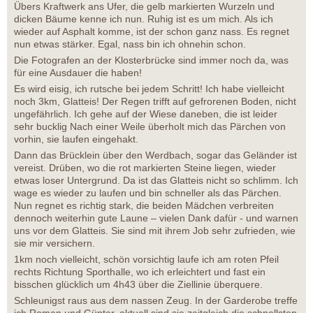
Übers Kraftwerk ans Ufer, die gelb markierten Wurzeln und
dicken Bäume kenne ich nun. Ruhig ist es um mich. Als ich
wieder auf Asphalt komme, ist der schon ganz nass. Es regnet
nun etwas stärker. Egal, nass bin ich ohnehin schon.
Die Fotografen an der Klosterbrücke sind immer noch da, was
für eine Ausdauer die haben!
Es wird eisig, ich rutsche bei jedem Schritt! Ich habe vielleicht
noch 3km, Glatteis! Der Regen trifft auf gefrorenen Boden, nicht
ungefährlich. Ich gehe auf der Wiese daneben, die ist leider
sehr bucklig Nach einer Weile überholt mich das Pärchen von
vorhin, sie laufen eingehakt.
Dann das Brücklein über den Werdbach, sogar das Geländer ist
vereist. Drüben, wo die rot markierten Steine liegen, wieder
etwas loser Untergrund. Da ist das Glatteis nicht so schlimm. Ich
wage es wieder zu laufen und bin schneller als das Pärchen.
Nun regnet es richtig stark, die beiden Mädchen verbreiten
dennoch weiterhin gute Laune – vielen Dank dafür - und warnen
uns vor dem Glatteis. Sie sind mit ihrem Job sehr zufrieden, wie
sie mir versichern.
1km noch vielleicht, schön vorsichtig laufe ich am roten Pfeil
rechts Richtung Sporthalle, wo ich erleichtert und fast ein
bisschen glücklich um 4h43 über die Ziellinie überquere.
Schleunigst raus aus dem nassen Zeug. In der Garderobe treffe