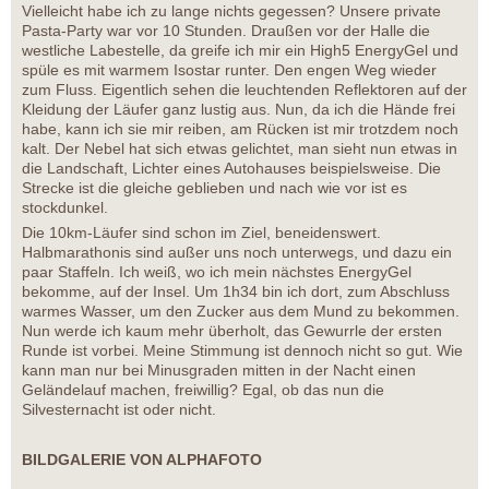
Vielleicht habe ich zu lange nichts gegessen? Unsere private
Pasta-Party war vor 10 Stunden. Draußen vor der Halle die
westliche Labestelle, da greife ich mir ein High5 EnergyGel und
spüle es mit warmem Isostar runter. Den engen Weg wieder
zum Fluss. Eigentlich sehen die leuchtenden Reflektoren auf der
Kleidung der Läufer ganz lustig aus. Nun, da ich die Hände frei
habe, kann ich sie mir reiben, am Rücken ist mir trotzdem noch
kalt. Der Nebel hat sich etwas gelichtet, man sieht nun etwas in
die Landschaft, Lichter eines Autohauses beispielsweise. Die
Strecke ist die gleiche geblieben und nach wie vor ist es
stockdunkel.
Die 10km-Läufer sind schon im Ziel, beneidenswert.
Halbmarathonis sind außer uns noch unterwegs, und dazu ein
paar Staffeln. Ich weiß, wo ich mein nächstes EnergyGel
bekomme, auf der Insel. Um 1h34 bin ich dort, zum Abschluss
warmes Wasser, um den Zucker aus dem Mund zu bekommen.
Nun werde ich kaum mehr überholt, das Gewurrle der ersten
Runde ist vorbei. Meine Stimmung ist dennoch nicht so gut. Wie
kann man nur bei Minusgraden mitten in der Nacht einen
Geländelauf machen, freiwillig? Egal, ob das nun die
Silvesternacht ist oder nicht.
BILDGALERIE VON ALPHAFOTO