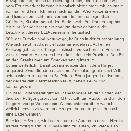
Bezugspunkte, rechts ab Richtung Zürich, den Fluss entlang.
Vom Feuerwerk bekomme ich optisch nichts mehr mit, es knallt
von nah und fern. Ich muss mich auf den Weg konzentrieren
und fixiere den Lichtpunkt vor mir, den meine, eigentlich
Günthers, Stirnlampe auf den Boden wirft. Am Donnerstag bin
ich zum Kennenlernen ein paar km damit gelaufen, die
Leuchtkraft dieses LED-Lensers ist fantastisch.
90% der Strecke sind Naturwege, heißt es in der Ausschreibung.
Wie sich zeigt, ist darin viel zusammengefasst. Auf einem
Kiesweg geht es los. Einige Hektische versuchen ihre Position
zu verbessern. Hier ist es breit, da ist das kein Problem. Das Eis
an den Grashalmen am Streckenrand glitzert im
Scheinwerferlicht. Da ist Susanne, abends mit dem Railjet
angereist. Zwei Stunden nach dem Zieleinlauf geht es mit Willi
schon wieder retour nach St. Pölten. Einen jungen Landsmann,
der gerade den Halbmarathon läuft, haben sie im Zug
kennengelernt.
Ein paar Höhenmeter gibt es, insbesondere an den Enden der
diversen Fußgängerbrücken. Mit ist kalt, am Rücken und an den
Fingern. Vorige Woche beim Weihnachtsmarathon war ich
vielleicht etwas zu warm angezogen, heute trage ich deshalb
eine Lage weniger.
Eine kleine Senke, wir laufen unter der Autobahn durch. Hier ist
es fast mollig warm. 4 Runden sind zu laufen, ich werde also