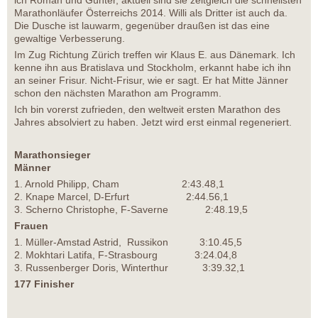
ich Roman und Günter, aktuell sind sie zeitgleich die schnellsten
Marathonläufer Österreichs 2014. Willi als Dritter ist auch da.
Die Dusche ist lauwarm, gegenüber draußen ist das eine
gewaltige Verbesserung.
Im Zug Richtung Zürich treffen wir Klaus E. aus Dänemark. Ich
kenne ihn aus Bratislava und Stockholm, erkannt habe ich ihn
an seiner Frisur. Nicht-Frisur, wie er sagt. Er hat Mitte Jänner
schon den nächsten Marathon am Programm.
Ich bin vorerst zufrieden, den weltweit ersten Marathon des
Jahres absolviert zu haben. Jetzt wird erst einmal regeneriert.
Marathonsieger
Männer
1. Arnold Philipp, Cham 2:43.48,1
2. Knape Marcel, D-Erfurt 2:44.56,1
3. Scherno Christophe, F-Saverne 2:48.19,5
Frauen
1. Müller-Amstad Astrid, Russikon 3:10.45,5
2. Mokhtari Latifa, F-Strasbourg 3:24.04,8
3. Russenberger Doris, Winterthur 3:39.32,1
177 Finisher