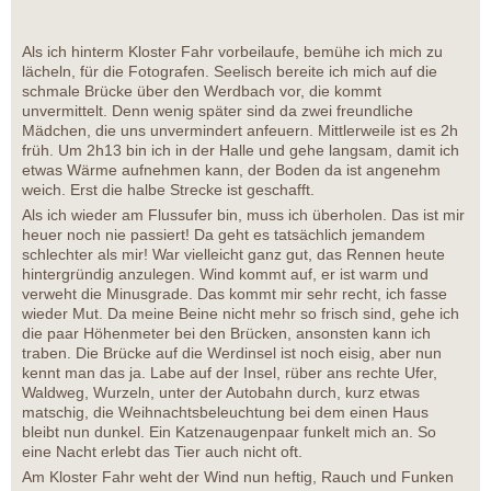
Als ich hinterm Kloster Fahr vorbeilaufe, bemühe ich mich zu
lächeln, für die Fotografen. Seelisch bereite ich mich auf die
schmale Brücke über den Werdbach vor, die kommt
unvermittelt. Denn wenig später sind da zwei freundliche
Mädchen, die uns unvermindert anfeuern. Mittlerweile ist es 2h
früh. Um 2h13 bin ich in der Halle und gehe langsam, damit ich
etwas Wärme aufnehmen kann, der Boden da ist angenehm
weich. Erst die halbe Strecke ist geschafft.
Als ich wieder am Flussufer bin, muss ich überholen. Das ist mir
heuer noch nie passiert! Da geht es tatsächlich jemandem
schlechter als mir! War vielleicht ganz gut, das Rennen heute
hintergründig anzulegen. Wind kommt auf, er ist warm und
verweht die Minusgrade. Das kommt mir sehr recht, ich fasse
wieder Mut. Da meine Beine nicht mehr so frisch sind, gehe ich
die paar Höhenmeter bei den Brücken, ansonsten kann ich
traben. Die Brücke auf die Werdinsel ist noch eisig, aber nun
kennt man das ja. Labe auf der Insel, rüber ans rechte Ufer,
Waldweg, Wurzeln, unter der Autobahn durch, kurz etwas
matschig, die Weihnachtsbeleuchtung bei dem einen Haus
bleibt nun dunkel. Ein Katzenaugenpaar funkelt mich an. So
eine Nacht erlebt das Tier auch nicht oft.
Am Kloster Fahr weht der Wind nun heftig, Rauch und Funken