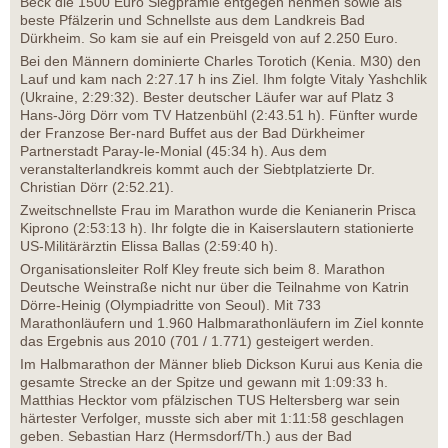
Beck die 1500 Euro Siegprämie entgegen nehmen sowie als
beste Pfälzerin und Schnellste aus dem Landkreis Bad
Dürkheim. So kam sie auf ein Preisgeld von auf 2.250 Euro.
Bei den Männern dominierte Charles Torotich (Kenia. M30) den
Lauf und kam nach 2:27.17 h ins Ziel. Ihm folgte Vitaly Yashchlik
(Ukraine, 2:29:32). Bester deutscher Läufer war auf Platz 3
Hans-Jörg Dörr vom TV Hatzenbühl (2:43.51 h). Fünfter wurde
der Franzose Ber-nard Buffet aus der Bad Dürkheimer
Partnerstadt Paray-le-Monial (45:34 h). Aus dem
veranstalterlandkreis kommt auch der Siebtplatzierte Dr.
Christian Dörr (2:52.21).
Zweitschnellste Frau im Marathon wurde die Kenianerin Prisca
Kiprono (2:53:13 h). Ihr folgte die in Kaiserslautern stationierte
US-Militärärztin Elissa Ballas (2:59:40 h).
Organisationsleiter Rolf Kley freute sich beim 8. Marathon
Deutsche Weinstraße nicht nur über die Teilnahme von Katrin
Dörre-Heinig (Olympiadritte von Seoul). Mit 733
Marathonläufern und 1.960 Halbmarathonläufern im Ziel konnte
das Ergebnis aus 2010 (701 / 1.771) gesteigert werden.
Im Halbmarathon der Männer blieb Dickson Kurui aus Kenia die
gesamte Strecke an der Spitze und gewann mit 1:09:33 h.
Matthias Hecktor vom pfälzischen TUS Heltersberg war sein
härtester Verfolger, musste sich aber mit 1:11:58 geschlagen
geben. Sebastian Harz (Hermsdorf/Th.) aus der Bad