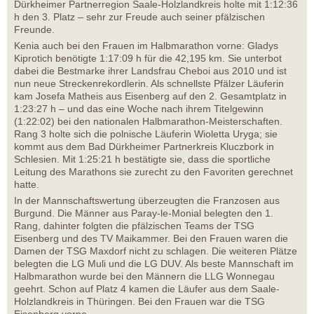
Dürkheimer Partnerregion Saale-Holzlandkreis holte mit 1:12:36
h den 3. Platz – sehr zur Freude auch seiner pfälzischen
Freunde.
Kenia auch bei den Frauen im Halbmarathon vorne: Gladys
Kiprotich benötigte 1:17:09 h für die 42,195 km. Sie unterbot
dabei die Bestmarke ihrer Landsfrau Cheboi aus 2010 und ist
nun neue Streckenrekordlerin. Als schnellste Pfälzer Läuferin
kam Josefa Matheis aus Eisenberg auf den 2. Gesamtplatz in
1:23:27 h – und das eine Woche nach ihrem Titelgewinn
(1:22:02) bei den nationalen Halbmarathon-Meisterschaften.
Rang 3 holte sich die polnische Läuferin Wioletta Uryga; sie
kommt aus dem Bad Dürkheimer Partnerkreis Kluczbork in
Schlesien. Mit 1:25:21 h bestätigte sie, dass die sportliche
Leitung des Marathons sie zurecht zu den Favoriten gerechnet
hatte.
In der Mannschaftswertung überzeugten die Franzosen aus
Burgund. Die Männer aus Paray-le-Monial belegten den 1.
Rang, dahinter folgten die pfälzischen Teams der TSG
Eisenberg und des TV Maikammer. Bei den Frauen waren die
Damen der TSG Maxdorf nicht zu schlagen. Die weiteren Plätze
belegten die LG Muli und die LG DUV. Als beste Mannschaft im
Halbmarathon wurde bei den Männern die LLG Wonnegau
geehrt. Schon auf Platz 4 kamen die Läufer aus dem Saale-
Holzlandkreis in Thüringen. Bei den Frauen war die TSG