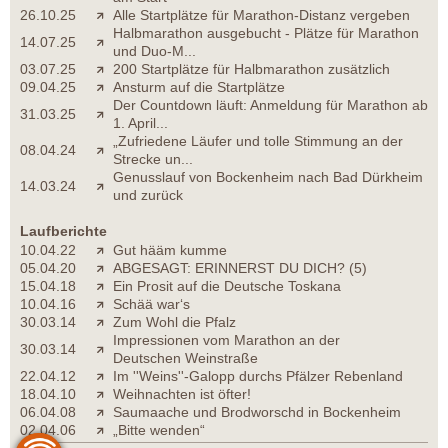
26.10.25
Alle Startplätze für Marathon-Distanz vergeben
Halbmarathon ausgebucht - Plätze für Marathon
14.07.25
und Duo-M...
03.07.25
200 Startplätze für Halbmarathon zusätzlich
09.04.25
Ansturm auf die Startplätze
Der Countdown läuft: Anmeldung für Marathon ab
31.03.25
1. April...
„Zufriedene Läufer und tolle Stimmung an der
08.04.24
Strecke un...
Genusslauf von Bockenheim nach Bad Dürkheim
14.03.24
und zurück
Laufberichte
10.04.22
Gut hääm kumme
05.04.20
ABGESAGT: ERINNERST DU DICH? (5)
15.04.18
Ein Prosit auf die Deutsche Toskana
10.04.16
Schää war‘s
30.03.14
Zum Wohl die Pfalz
Impressionen vom Marathon an der
30.03.14
Deutschen Weinstraße
22.04.12
Im ''Weins''-Galopp durchs Pfälzer Rebenland
18.04.10
Weihnachten ist öfter!
06.04.08
Saumaache und Brodworschd in Bockenheim
02.04.06
„Bitte wenden“