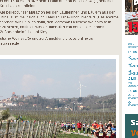
ttel der 1600 Startplätze beim Halbmarathon ist schon weg“, berichtet
Kreishaus koordiniert.
 wie beliebt unser Marathon bei den Läuferinnen und Läufern aus der
hinaus ist“, freut sich auch Landrat Hans-Ulrich Ihlenfeld. „Das enorme
rer Arbeit. Wir tun alles dafür, den Marathon Deutsche Weinstraße in
e zu stellen, natürlich wieder unterstützt von den ausrichtenden
V Bockenheim“, betont Kley.
utsche Weinstraße und zur Anmeldung gibt es online auf
strasse.de
08. -
09.08.
09.08
14. -
15.08.
15. -
16.08.
15. -
16.08.
23.08
28. -
30.08.
29.08
04. -
05.09.
04. -
05.09.