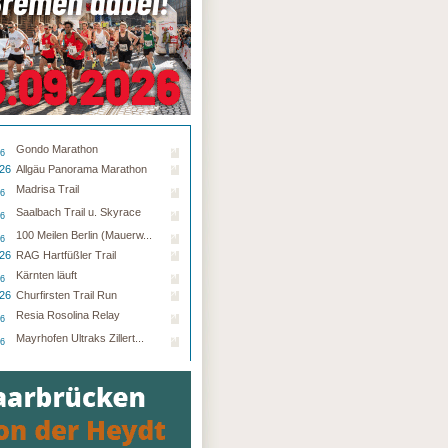
Gondo Marathon
26
.26
Allgäu Panorama Marathon
Madrisa Trail
26
Saalbach Trail u. Skyrace
26
100 Meilen Berlin (Mauerw...
26
.26
RAG Hartfüßler Trail
Kärnten läuft
26
.26
Churfirsten Trail Run
Resia Rosolina Relay
26
Mayrhofen Ultraks Zillert...
26