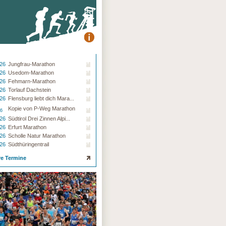
.26
Jungfrau-Marathon
.26
Usedom-Marathon
.26
Fehmarn-Marathon
.26
Torlauf Dachstein
.26
Flensburg liebt dich Mara...
Kopie von P-Weg Marathon
26
.26
Südtirol Drei Zinnen Alpi...
.26
Erfurt Marathon
.26
Scholle Natur Marathon
.26
Südthüringentrail
re Termine