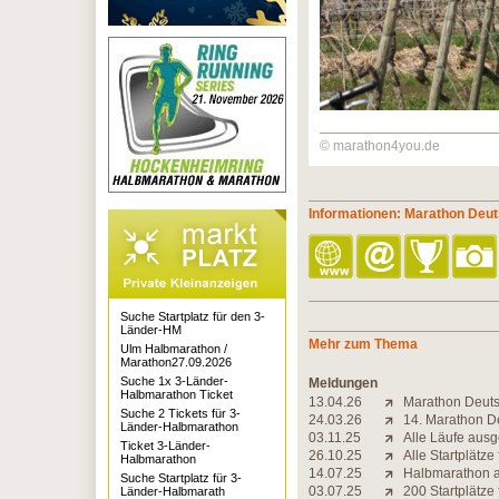
© marathon4you.de
Informationen: Marathon Deu
Suche Startplatz für den 3-
Länder-HM
Mehr zum Thema
Ulm Halbmarathon /
Marathon27.09.2026
Suche 1x 3-Länder-
Meldungen
Halbmarathon Ticket
13.04.26
Marathon Deutsc
Suche 2 Tickets für 3-
24.03.26
14. Marathon De
Länder-Halbmarathon
03.11.25
Alle Läufe ausg
Ticket 3-Länder-
26.10.25
Alle Startplätz
Halbmarathon
14.07.25
Halbmarathon a
Suche Startplatz für 3-
03.07.25
200 Startplätze
Länder-Halbmarath