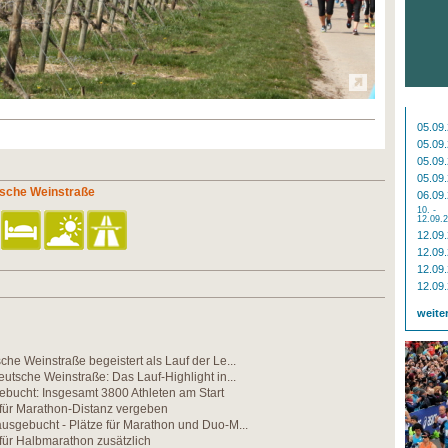
05.09
05.09
05.09
05.09
tsche Weinstraße
06.09
10. -
12.09.
12.09
12.09
12.09
12.09
weite
he Weinstraße begeistert als Lauf der Le...
utsche Weinstraße: Das Lauf-Highlight in...
ebucht: Insgesamt 3800 Athleten am Start
e für Marathon-Distanz vergeben
usgebucht - Plätze für Marathon und Duo-M...
 für Halbmarathon zusätzlich