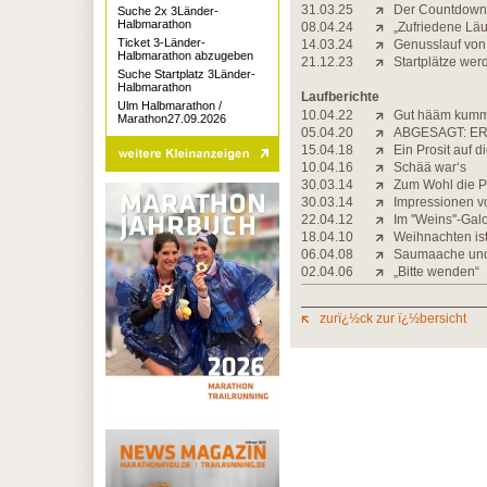
31.03.25
Der Countdown l
Suche 2x 3Länder-
Halbmarathon
08.04.24
„Zufriedene Läu
Ticket 3-Länder-
14.03.24
Genusslauf von
Halbmarathon abzugeben
21.12.23
Startplätze wer
Suche Startplatz 3Länder-
Halbmarathon
Laufberichte
Ulm Halbmarathon /
10.04.22
Gut hääm kum
Marathon27.09.2026
05.04.20
ABGESAGT: ER
15.04.18
Ein Prosit auf 
10.04.16
Schää war‘s
30.03.14
Zum Wohl die P
30.03.14
Impressionen v
22.04.12
Im ''Weins''-Ga
18.04.10
Weihnachten ist 
06.04.08
Saumaache und
02.04.06
„Bitte wenden“
zurï¿½ck zur ï¿½bersicht