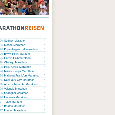
k
.26
Sydney Marathon
.26
Médoc Marathon
.26
Kopenhagen Halbmarathon
.26
BMW Berlin-Marathon
.26
Cardiff Halbmarathon
.26
Chicago Marathon
.26
Polar Circle Marathon
.26
Marine Corps Marathon
.26
Mainova Frankfurt Maratho...
.26
New York City Marathon
.26
Athens Authentic Marathon
.26
Valencia Marathon
.26
Shanghai Marathon
.26
Honolulu Marathon
.27
Tokio Marathon
.27
Boston Marathon
.27
London Marathon