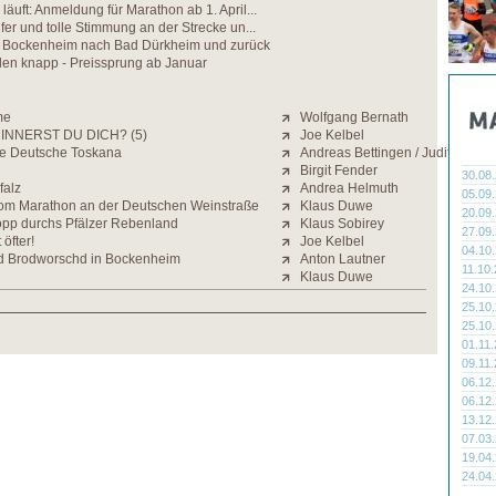
äuft: Anmeldung für Marathon ab 1. April...
fer und tolle Stimmung an der Strecke un...
 Bockenheim nach Bad Dürkheim und zurück
den knapp - Preissprung ab Januar
me
Wolfgang Bernath
INNERST DU DICH? (5)
Joe Kelbel
die Deutsche Toskana
Andreas Bettingen / Judith Strac
Birgit Fender
30.08
falz
Andrea Helmuth
05.09
om Marathon an der Deutschen Weinstraße
Klaus Duwe
20.09
lopp durchs Pfälzer Rebenland
Klaus Sobirey
27.09
öfter!
Joe Kelbel
04.10
 Brodworschd in Bockenheim
Anton Lautner
11.10
Klaus Duwe
24.10
25.10
25.10
01.11
09.11
06.12
06.12
13.12
07.03
19.04
24.04