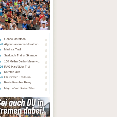
Gondo Marathon
26
.26
Allgäu Panorama Marathon
Madrisa Trail
26
Saalbach Trail u. Skyrace
26
100 Meilen Berlin (Mauerw...
26
.26
RAG Hartfüßler Trail
Kärnten läuft
26
.26
Churfirsten Trail Run
Resia Rosolina Relay
26
Mayrhofen Ultraks Zillert...
26