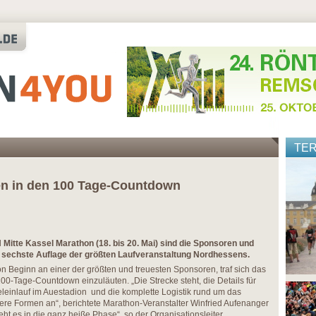
TE
n in den 100 Tage-Countdown
Mitte Kassel Marathon (18. bis 20. Mai) sind die Sponsoren und
e sechste Auflage der größten Laufveranstaltung Nordhessens.
 Beginn an einer der größten und treuesten Sponsoren, traf sich das
0-Tage-Countdown einzuläuten. „Die Strecke steht, die Details für
einlauf im Auestadion und die komplette Logistik rund um das
re Formen an“, berichtete Marathon-Veranstalter Winfried Aufenanger
ht es in die ganz heiße Phase“, so der Organisationsleiter.