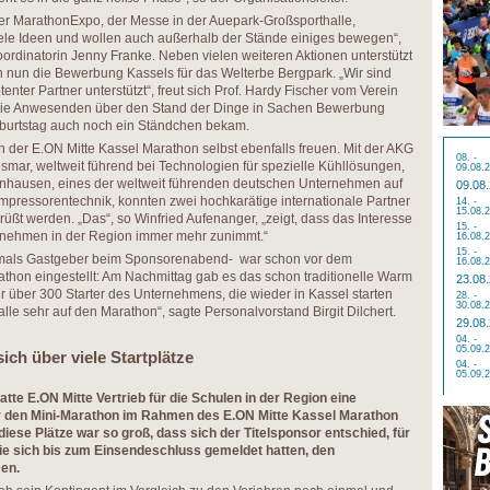
r MarathonExpo, der Messe in der Auepark-Großsporthalle,
iele Ideen und wollen auch außerhalb der Stände einiges bewegen“,
oordinatorin Jenny Franke. Neben vielen weiteren Aktionen unterstützt
 nun die Bewerbung Kassels für das Welterbe Bergpark. „Wir sind
enter Partner unterstützt“, freut sich Prof. Hardy Fischer vom Verein
r die Anwesenden über den Stand der Dinge in Sachen Bewerbung
eburtstag auch noch ein Ständchen bekam.
der E.ON Mitte Kassel Marathon selbst ebenfalls freuen. Mit der AKG
08. -
ar, weltweit führend bei Technologien für spezielle Kühllösungen,
09.08.
nhausen, eines der weltweit führenden deutschen Unternehmen auf
09.08
pressorentechnik, konnten zwei hochkarätige internationale Partner
14. -
15.08.
ßt werden. „Das“, so Winfried Aufenanger, „zeigt, dass das Interesse
15. -
rnehmen in der Region immer mehr zunimmt.“
16.08.
15. -
mals Gastgeber beim Sponsorenabend- war schon vor dem
16.08.
hon eingestellt: Am Nachmittag gab es das schon traditionelle Warm
23.08
er über 300 Starter des Unternehmens, die wieder in Kassel starten
28. -
30.08.
lle sehr auf den Marathon“, sagte Personalvorstand Birgit Dilchert.
29.08
04. -
05.09.
ich über viele Startplätze
04. -
05.09.
tte E.ON Mitte Vertrieb für die Schulen in der Region eine
ür den Mini-Marathon im Rahmen des E.ON Mitte Kassel Marathon
iese Plätze war so groß, dass sich der Titelsponsor entschied, für
die sich bis zum Einsendeschluss gemeldet hatten, den
en.