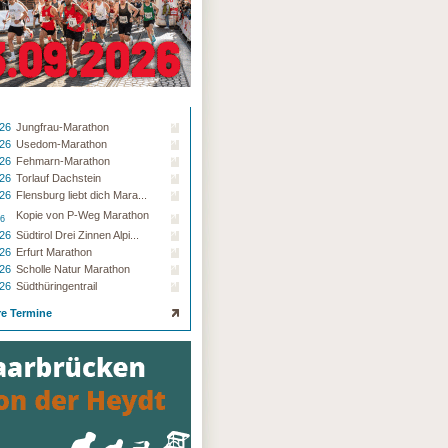
.26
Jungfrau-Marathon
.26
Usedom-Marathon
.26
Fehmarn-Marathon
.26
Torlauf Dachstein
.26
Flensburg liebt dich Mara...
Kopie von P-Weg Marathon
26
.26
Südtirol Drei Zinnen Alpi...
.26
Erfurt Marathon
.26
Scholle Natur Marathon
.26
Südthüringentrail
re Termine