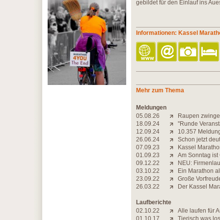
gebildet für den Einlauf ins Au
Informationen: Kassel Marath
Mehr zum Thema
Meldungen
05.08.26
Raupen zwinge
18.09.24
''Runde Veranst
12.09.24
10.357 Meldunge
26.06.24
Schon jetzt de
07.09.23
Kassel Maratho
01.09.23
Am Sonntag ist
09.12.22
NEU: Firmenlau
03.10.22
Ein Marathon al
23.09.22
Große Vorfreude
26.03.22
Der Kassel Mar
Laufberichte
02.10.22
Alle laufen für A
01.10.17
Tierisch was lo