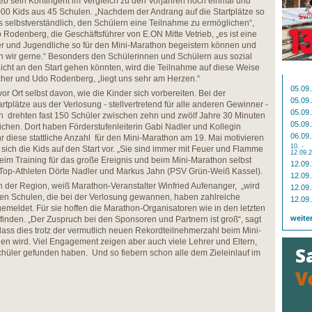
ieb sein Kontingent im Vergleich zu den Vorjahren noch einmal und
000 Kids aus 45 Schulen. „Nachdem der Andrang auf die Startplätze so
ns selbstverständlich, den Schülern eine Teilnahme zu ermöglichen“,
 Rodenberg, die Geschäftsführer von E.ON Mitte Vetrieb, „es ist eine
der und Jugendliche so für den Mini-Marathon begeistern können und
n wir gerne.“ Besonders den Schülerinnen und Schülern aus sozial
cht an den Start gehen könnten, wird die Teilnahme auf diese Weise
ischer und Udo Rodenberg, „liegt uns sehr am Herzen.“
05.09
or Ort selbst davon, wie die Kinder sich vorbereiten. Bei der
05.09
plätze aus der Verlosung - stellvertretend für alle anderen Gewinner -
05.09
 drehten fast 150 Schüler zwischen zehn und zwölf Jahre 30 Minuten
05.09
chen. Dort haben Förderstufenleiterin Gabi Nadler und Kollegin
06.09
r diese stattliche Anzahl für den Mini-Marathon am 19. Mai motivieren
10. -
sich die Kids auf den Start vor. „Sie sind immer mit Feuer und Flamme
12.09.
Beim Training für das große Ereignis und beim Mini-Marathon selbst
12.09
n Top-Athleten Dörte Nadler und Markus Jahn (PSV Grün-Weiß Kassel).
12.09
 der Region, weiß Marathon-Veranstalter Winfried Aufenanger, „wird
12.09
n den Schulen, die bei der Verlosung gewannen, haben zahlreiche
12.09
gemeldet. Für sie hoffen die Marathon-Organisatoren wie in den letzten
weite
finden. „Der Zuspruch bei den Sponsoren und Partnern ist groß“, sagt
dass dies trotz der vermutlich neuen Rekordteilnehmerzahl beim Mini-
en wird. Viel Engagement zeigen aber auch viele Lehrer und Eltern,
Schüler gefunden haben. Und so fiebern schon alle dem Zieleinlauf im