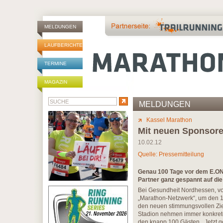
MELDUNGEN
LAUFBERICHTE
TERMINE
MAGAZIN
MELDUNGEN
Kassel Marathon
Mit neuen Sponsore
10.02.12
Quelle: Pressemitteilung
Genau 100 Tage vor dem E.ON 
Partner ganz gespannt auf di
Bei Gesundheit Nordhessen, von
„Marathon-Netzwerk“, um den 10
den neuen stimmungsvollen Ziel
Stadion nehmen immer konkrete
den knapp 100 Gästen. „Jetzt ge