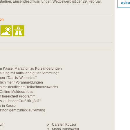
estadion. Einsendeschluss für den Wettbewerb ist der 29. Februar.
weite
on
n Kassel Marathon zu Kursänderungen
altung mit auffallend guter Stimmung''
n: ''Das ist Wahnsinn''
utlich mehr Voranmeldungen
n mit deutlichem Teilnehmerzuwachs
 Online-Meldeschluss
f bereichert Programm
s laufender Gruß für „Aufi“
 in Kassel
athon geht zurück auf Anfang
ufi
Carsten Koczor
s
Mario Bartkowski