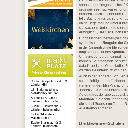
Damit erhöhte E.ON Mitte Vertr
sponsert nun insgesamt fast 2.
groß gewesen ist, war es für u
erklären Ulrich Fischer und Udo
tolle Sache, dass sich die Kin
diese Begeisterung unterstütze
schwachem Umfeld, die sonst ni
ermöglicht. „Das“, so Ulrich F
Ulrich Fischer überzeugte sich v
symbolischen Übergabe der Start
in der Gesamtschule Melsungen
lang Runden für das Sportabzei
Christine Jungbluth einmal meh
können. Seit Monaten bereiten 
dabei“, berichtet Gabi Nadler. 
werden sie unterstützt von de
Auch in den anderen Schulen in
schon fleißig trainiert“. Nebe
Suche Startplatz für den 3-
Länder-HM
weitere für den Mini-Marathon 
Ulm Halbmarathon /
Jahren zusätzliche Förderer zu 
Marathon27.09.2026
Aufenanger, der überzeugt ist, 
Suche 1x 3-Länder-
Marathon in diesem Jahr geling
Halbmarathon Ticket
die selbst Sponsoren für ihre 
Suche 2 Tickets für 3-
Auestadion entgegen.
Länder-Halbmarathon
Ticket 3-Länder-
Halbmarathon
Suche Startplatz für 3-
Die Gewinner-Schulen
Länder-Halbmarath