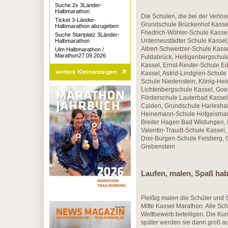
Suche 2x 3Länder-
Halbmarathon
Die Schulen, die bei der Verl
Ticket 3-Länder-
Grundschule Brückenhof Kassel
Halbmarathon abzugeben
Friedrich-Wöhler-Schule Kasse
Suche Startplatz 3Länder-
Unterneustädter Schule Kassel
Halbmarathon
Albert-Schweitzer-Schule Kass
Ulm Halbmarathon /
Marathon27.09.2026
Fuldabrück, Heiligenbergschul
Kassel, Ernst-Reuter-Schule Ed
Kassel, Astrid-Lindgren-Schule
Schule Niedenstein, König-Hein
Lichtenbergschule Kassel, Goe
Förderschule Lauterbad Kassel,
Calden, Grundschule Harleshau
Heinemann-Schule Hofgeismar, 
Breiter Hagen Bad Wildungen,
Valentin-Traudt-Schule Kassel
Drei-Burgen-Schule Felsberg,
Grebenstein
Laufen, malen, Spaß ha
Fleißig malen die Schüler und
Mitte Kassel Marathon. Alle Sc
Wettbewerb beteiligen. Die Ku
später werden sie dann groß a