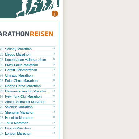
.26
Sydney Marathon
.26
Médoc Marathon
.26
Kopenhagen Halbmarathon
.26
BMW Berlin-Marathon
.26
Cardiff Halbmarathon
.26
Chicago Marathon
.26
Polar Circle Marathon
.26
Marine Corps Marathon
.26
Mainova Frankfurt Maratho...
.26
New York City Marathon
.26
Athens Authentic Marathon
.26
Valencia Marathon
.26
Shanghai Marathon
.26
Honolulu Marathon
.27
Tokio Marathon
.27
Boston Marathon
.27
London Marathon