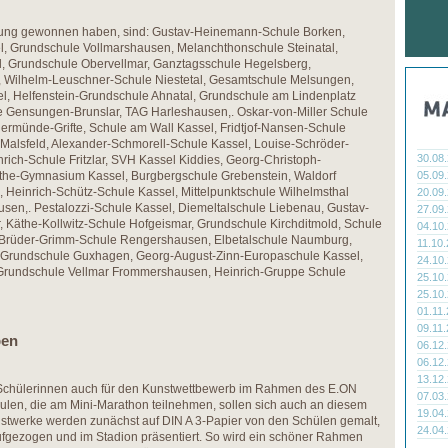
osung gewonnen haben, sind: Gustav-Heinemann-Schule Borken,
, Grundschule Vollmarshausen, Melanchthonschule Steinatal,
l, Grundschule Obervellmar, Ganztagsschule Hegelsberg,
, Wilhelm-Leuschner-Schule Niestetal, Gesamtschule Melsungen,
el, Helfenstein-Grundschule Ahnatal, Grundschule am Lindenplatz
e Gensungen-Brunslar, TAG Harleshausen,. Oskar-von-Miller Schule
ermünde-Grifte, Schule am Wall Kassel, Fridtjof-Nansen-Schule
 Malsfeld, Alexander-Schmorell-Schule Kassel, Louise-Schröder-
30.08
rich-Schule Fritzlar, SVH Kassel Kiddies, Georg-Christoph-
the-Gymnasium Kassel, Burgbergschule Grebenstein, Waldorf
05.09
 Heinrich-Schütz-Schule Kassel, Mittelpunktschule Wilhelmsthal
20.09
sen,. Pestalozzi-Schule Kassel, Diemeltalschule Liebenau, Gustav-
27.09
Käthe-Kollwitz-Schule Hofgeismar, Grundschule Kirchditmold, Schule
04.10
 Brüder-Grimm-Schule Rengershausen, Elbetalschule Naumburg,
11.10
, Grundschule Guxhagen, Georg-August-Zinn-Europaschule Kassel,
24.10
 Grundschule Vellmar Frommershausen, Heinrich-Gruppe Schule
25.10
25.10
01.11
09.11
ben
06.12
06.12
13.12
 Schülerinnen auch für den Kunstwettbewerb im Rahmen des E.ON
07.03
hulen, die am Mini-Marathon teilnehmen, sollen sich auch an diesem
19.04
nstwerke werden zunächst auf DIN A 3-Papier von den Schülen gemalt,
24.04
ufgezogen und im Stadion präsentiert. So wird ein schöner Rahmen