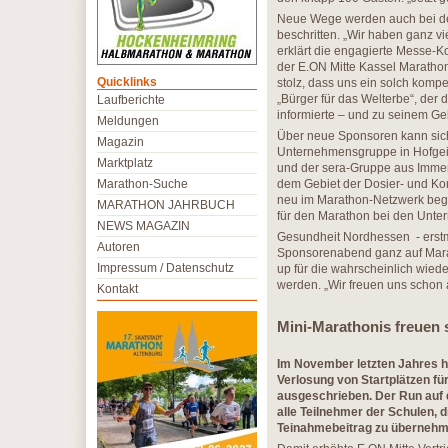
Neue Wege werden auch bei de
beschritten. „Wir haben ganz v
erklärt die engagierte Messe-K
der E.ON Mitte Kassel Marathon
Quicklinks
stolz, dass uns ein solch kompet
„Bürger für das Welterbe“, de
Laufberichte
informierte – und zu seinem G
Meldungen
Über neue Sponsoren kann sich 
Magazin
Unternehmensgruppe in Hofgeism
Marktplatz
und der sera-Gruppe aus Imme
Marathon-Suche
dem Gebiet der Dosier- und Kom
neu im Marathon-Netzwerk begrü
MARATHON JAHRBUCH
für den Marathon bei den Unte
NEWS MAGAZIN
Gesundheit Nordhessen - erst
Autoren
Sponsorenabend ganz auf Marat
Impressum / Datenschutz
up für die wahrscheinlich wied
werden. „Wir freuen uns schon a
Kontakt
Mini-Marathonis freuen s
Im November letzten Jahres ha
Verlosung von Startplätzen f
ausgeschrieben. Der Run auf d
alle Teilnehmer der Schulen, 
Teinahmebeitrag zu übernehm